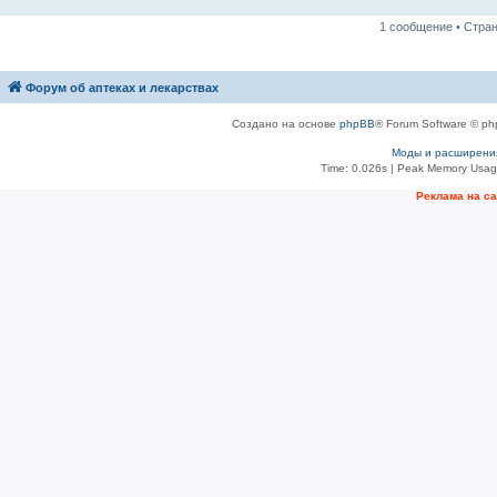
н
и
1 сообщение • Стра
е
Форум об аптеках и лекарствах
Создано на основе
phpBB
® Forum Software © ph
Моды и расширени
Time: 0.026s
| Peak Memory Usage
Рeклама на с