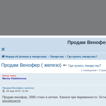
Продам Венофер
Форум об аптеках и лекарствах
Лекарства
Где купить лекарство?
Продам Венофер ( железо)
⇐
Где купить лекарство?
1 сообщение • Стра
Автор темы
Marina Vladimirovna
Продам Венофер ( железо)
С
26 мар 2015, 11:48
о
о
Продам венофер, 2690 стоил в аптеке. Капали при беременности. Остал
б
89169504035
щ
е