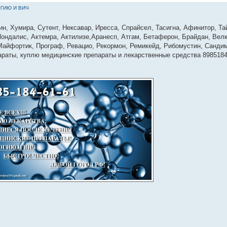
ГИЮ И ВИЧ
ин, Хумира, Сутент, Нексавар, Иресса, Спрайсел, Тасигна, Афинитор, Та
ондалис, Актемра, Актилизе,Аранесп, Атгам, Бетаферон, Брайдан, Велк
 Майфортик, Програф, Ревацио, Рекормон, Ремикейд, Рибомустин, Сандим
параты, куплю медицинские препараты и лекарственные средства 898518