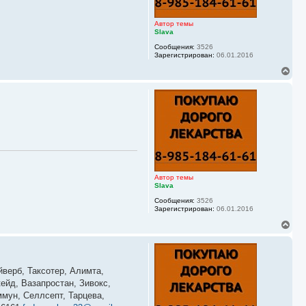
к
н
а
Автор темы
ч
Slava
а
Сообщения:
3526
л
Зарегистрирован:
06.01.2016
у
В
е
р
н
у
т
ь
с
я
к
н
а
Автор темы
ч
Slava
а
Сообщения:
3526
л
Зарегистрирован:
06.01.2016
у
В
е
р
н
у
йверб, Таксотер, Алимта,
т
ь
ейд, Вазапростан, Зивокс,
с
мун, Селлсепт, Тарцева,
я