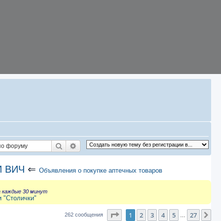
Поиск
Расширенный поиск
И ВИЧ
⇐
Объявления о покупке аптечных товаров
а каждые 30 минут
и "Столички"
Страница
1
из
27
1
2
3
4
5
27
Сл
262 сообщения
…