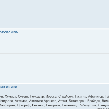
КОЛОГИЮ И ВИЧ
КОЛОГИЮ И ВИЧ
ин, Хумира, Сутент, Нексавар, Иресса, Спрайсел, Тасигна, Афинитор, Та
ондалис, Актемра, Актилизе,Аранесп, Атгам, Бетаферон, Брайдан, Велк
 Майфортик, Програф, Ревацио, Рекормон, Ремикейд, Рибомустин, Сандим