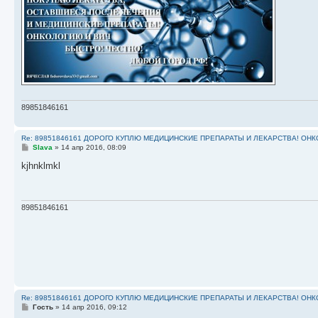
89851846161
Re: 89851846161 ДОРОГО КУПЛЮ МЕДИЦИНСКИЕ ПРЕПАРАТЫ И ЛЕКАРСТВА! ОН
С
Slava
»
14 апр 2016, 08:09
о
о
kjhnklmkl
б
щ
е
н
и
89851846161
е
Re: 89851846161 ДОРОГО КУПЛЮ МЕДИЦИНСКИЕ ПРЕПАРАТЫ И ЛЕКАРСТВА! ОН
С
Гость
»
14 апр 2016, 09:12
о