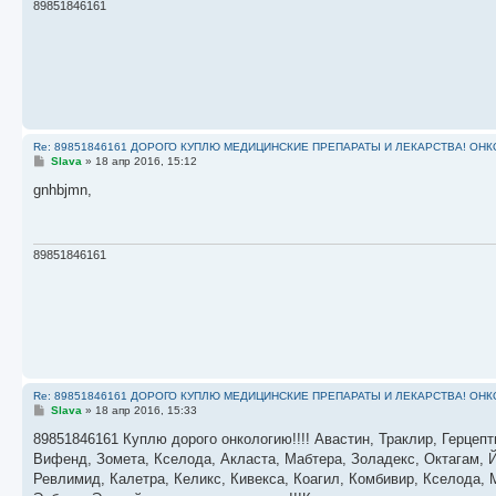
и
89851846161
е
Re: 89851846161 ДОРОГО КУПЛЮ МЕДИЦИНСКИЕ ПРЕПАРАТЫ И ЛЕКАРСТВА! ОН
С
Slava
»
18 апр 2016, 15:12
о
о
gnhbjmn,
б
щ
е
н
и
89851846161
е
Re: 89851846161 ДОРОГО КУПЛЮ МЕДИЦИНСКИЕ ПРЕПАРАТЫ И ЛЕКАРСТВА! ОН
С
Slava
»
18 апр 2016, 15:33
о
о
89851846161 Куплю дорого онкологию!!!! Авастин, Траклир, Герцепт
б
Вифенд, Зомета, Кселода, Акласта, Мабтера, Золадекс, Октагам, Й
щ
е
Ревлимид, Калетра, Келикс, Кивекса, Коагил, Комбивир, Кселода,
н