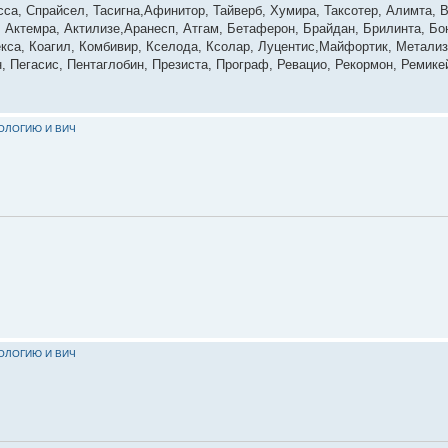
сса, Спрайсел, Тасигна,Афинитор, Тайверб, Хумира, Таксотер, Алимта, 
, Актемра, Актилизе,Аранесп, Атгам, Бетаферон, Брайдан, Брилинта, Б
екса, Коагил, Комбивир, Кселода, Ксолар, Луцентис,Майфортик, Метали
 Пегасис, Пентаглобин, Презиста, Програф, Ревацио, Рекормон, Ремик
КОЛОГИЮ И ВИЧ
КОЛОГИЮ И ВИЧ