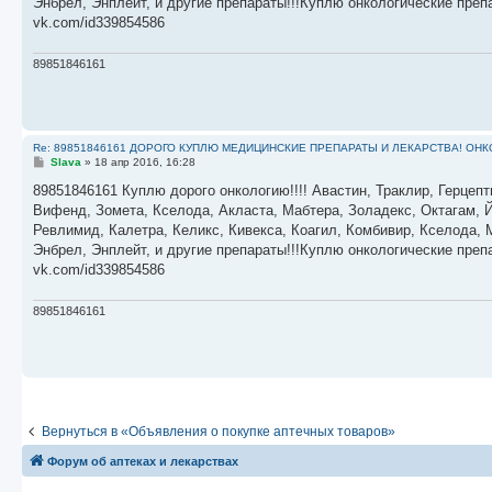
Энбрел, Энплейт, и другие препараты!!!Куплю онкологические пре
и
е
vk.com/id339854586
89851846161
Re: 89851846161 ДОРОГО КУПЛЮ МЕДИЦИНСКИЕ ПРЕПАРАТЫ И ЛЕКАРСТВА! ОН
С
Slava
»
18 апр 2016, 16:28
о
о
89851846161 Куплю дорого онкологию!!!! Авастин, Траклир, Герцепт
б
Вифенд, Зомета, Кселода, Акласта, Мабтера, Золадекс, Октагам, Й
щ
е
Ревлимид, Калетра, Келикс, Кивекса, Коагил, Комбивир, Кселода,
н
Энбрел, Энплейт, и другие препараты!!!Куплю онкологические пре
и
е
vk.com/id339854586
89851846161
Вернуться в «Объявления о покупке аптечных товаров»
Форум об аптеках и лекарствах