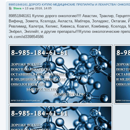
89851846161 ДОРОГО КУПЛЮ МЕДИЦИНСКИЕ ПРЕПАРАТЫ И ЛЕКАРСТВА! ОНКОЛО
С
Slava
»
13 апр 2016, 14:05
о
о
89851846161 Куплю дорого онкологию!!!! Авастин, Траклир, Герцепт
б
Вифенд, Зомета, Кселода, Акласта, Мабтера, Золадекс, Октагам, Й
щ
е
Ревлимид, Калетра, Келикс, Кивекса, Коагил, Комбивир, Кселода,
н
Энбрел, Энплейт, и другие препараты!!!Куплю онкологические пре
и
е
vk.com/id339854586