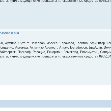
параты, куплю медицинские препараты и лекарственные средства 898518
КОЛОГИЮ И ВИЧ
ин, Хумира, Сутент, Нексавар, Иресса, Спрайсел, Тасигна, Афинитор, Та
ондалис, Актемра, Актилизе,Аранесп, Атгам, Бетаферон, Брайдан, Велк
 Майфортик, Програф, Ревацио, Рекормон, Ремикейд, Рибомустин, Сандим
параты, куплю медицинские препараты и лекарственные средства 898518