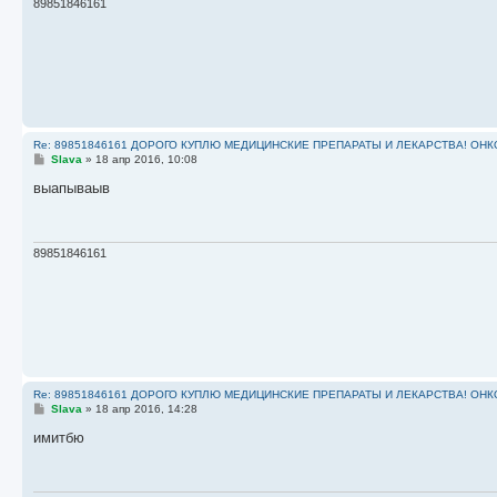
и
89851846161
е
Re: 89851846161 ДОРОГО КУПЛЮ МЕДИЦИНСКИЕ ПРЕПАРАТЫ И ЛЕКАРСТВА! ОН
С
Slava
»
18 апр 2016, 10:08
о
о
выапываыв
б
щ
е
н
и
89851846161
е
Re: 89851846161 ДОРОГО КУПЛЮ МЕДИЦИНСКИЕ ПРЕПАРАТЫ И ЛЕКАРСТВА! ОН
С
Slava
»
18 апр 2016, 14:28
о
о
имитбю
б
щ
е
н