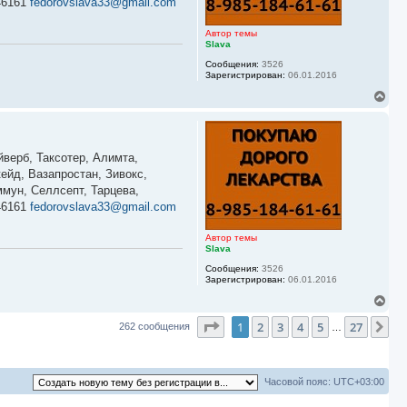
46161
fedorovslava33@gmail.com
к
н
а
Автор темы
ч
Slava
а
Сообщения:
3526
л
Зарегистрирован:
06.01.2016
у
В
е
р
н
у
йверб, Таксотер, Алимта,
т
ь
ейд, Вазапростан, Зивокс,
с
мун, Селлсепт, Тарцева,
я
46161
fedorovslava33@gmail.com
к
н
а
Автор темы
ч
Slava
а
Сообщения:
3526
л
Зарегистрирован:
06.01.2016
у
В
е
Страница
1
из
27
1
2
3
4
5
27
р
Сл
262 сообщения
…
н
у
т
ь
Часовой пояс:
UTC+03:00
с
я