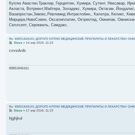
о
Куплю Авастин,Траклир, Герцептин, Хумира, Сутент, Нексавар, Ире
б
Акласта, Вотриент,Мабтера, Золадекс, Хумира, Октагам, Йондалис
щ
е
Вазапростан,Зивокс,Ревлимид Интраглобин,, Калетра, Келикс, Кив
н
Мирцера,НовоСэвен, Оксалиплатин, Октреотид, Омнипак, Омнискан,
и
е
Селлсепт, Сероквель, Симдакс,
Re: 89851846161 ДОРОГО КУПЛЮ МЕДИЦИНСКИЕ ПРЕПАРАТЫ И ЛЕКАРСТВА! ОН
С
Slava
»
14 апр 2016, 11:23
о
о
cxvsdvds
б
щ
е
н
и
89851846161
е
Re: 89851846161 ДОРОГО КУПЛЮ МЕДИЦИНСКИЕ ПРЕПАРАТЫ И ЛЕКАРСТВА! ОН
С
Slava
»
17 апр 2016, 11:15
о
о
hjghjkol
б
щ
е
н