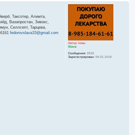
йверб, Таксотер, Алимта,
ейд, Вазапростан, Зивокс,
мун, Селлсепт, Тарцева,
46161
fedorovslava33@gmail.com
Автор темы
Slava
Сообщения:
3526
Зарегистрирован:
06.01.2016