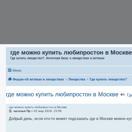
где можно купить любипростон в Москве
Где купить лекарство?. Аптечная база: о лекарствах и аптеках
Меню
Форум об аптеках и лекарствах
Лекарства
Где купить лекарство?
где можно купить любипростон в Москве
⇐
Гд
где можно купить любипростон в Москве
С
наталья Пр
»
02 мар 2016, 15:56
о
о
Добрый день, если кто-то может подсказать где в Москве можно купи
б
щ
е
н