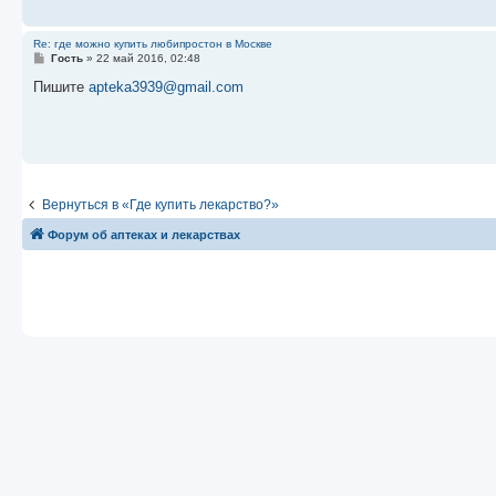
и
е
Re: где можно купить любипростон в Москве
С
Гость
»
22 май 2016, 02:48
о
о
Пишите
apteka3939@gmail.com
б
щ
е
н
и
е
Вернуться в «Где купить лекарство?»
Форум об аптеках и лекарствах