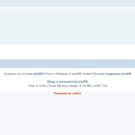
Создано на основе
phpBB
® Forum Software © phpBB Limited
Русская поддержка phpBB
Моды и расширения phpBB
Time: 0.140s
| Peak Memory Usage: 6.23 МБ | GZIP: On
Рeклама на сaйте