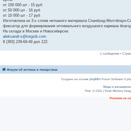
н
от 100 000 шт - 15 руб
и
е
от 50 000 шт - 16 руб
от 10 000 шт - 17 руб
Изготовлена из 3-х слоев нетканого материала Спанбонд-Мелтблаун-С
фиксатор для формирования оптимального воздушного кармана благода
На складе в Москве и Новосибирске.
aleksandr-s@torgsib.com
8 (383) 239-69-49 доп 122.
1 сообщение • Стра
Форум об аптеках и лекарствах
Создано на основе
phpBB
® Forum Software © ph
Моды и расширени
Time: 0.133s
| Peak Memory Usage
Рeклама на с