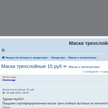
Маски трехслой
Форум об аптеках и лекарствах
Лекарства
Маски и антисептики
Маски трехслойные 15 руб
⇐
Маски и антисептики
1 сообщение • Стра
Автор темы
Алекsандр
Маски трехслойные 15 руб
С
25 май 2020, 08:43
о
о
Здравствуйте!
б
Продаем сертифицированные маски трехслойные бытовые из нетканого
щ
е
Цена: