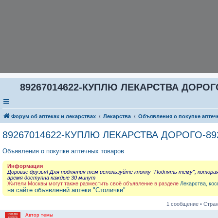
89267014622-КУПЛЮ ЛЕКАРСТВА ДОРОГО
Форум об аптеках и лекарствах
Лекарства
Объявления о покупке аптеч
89267014622-КУПЛЮ ЛЕКАРСТВА ДОРОГО-892
Объявления о покупке аптечных товаров
Информация
Дорогие друзья! Для поднятия тем используйте кнопку "Поднять тему", котора
время доступна каждые 30 минут
Жители Москвы могут также разместить своё объявление в разделе
Лекарства, кос
на сайте объявлений аптеки "Столички"
1 сообщение • Стра
Автор темы