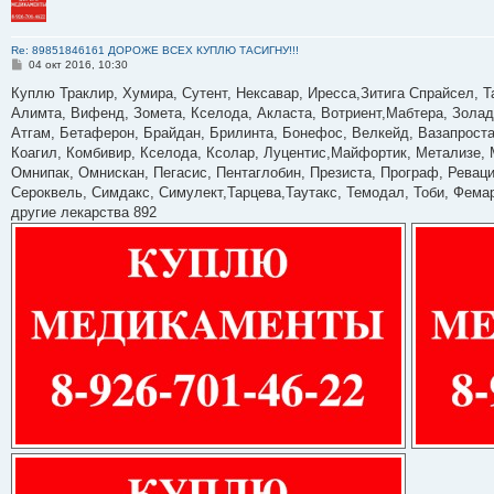
Re: 89851846161 ДОРОЖЕ ВСЕХ КУПЛЮ ТАСИГНУ!!!
С
04 окт 2016, 10:30
о
о
Куплю Траклир, Хумира, Сутент, Нексавар, Иресса,Зитига Спрайсел, Т
б
Алимта, Вифенд, Зомета, Кселода, Акласта, Вотриент,Мабтера, Золад
щ
е
Атгам, Бетаферон, Брайдан, Брилинта, Бонефос, Велкейд, Вазапроста
н
Коагил, Комбивир, Кселода, Ксолар, Луцентис,Майфортик, Метализе,
и
е
Омнипак, Омнискан, Пегасис, Пентаглобин, Презиста, Програф, Ревац
Сероквель, Симдакс, Симулект,Тарцева,Таутакс, Темодал, Тоби, Фемар
другие лекарства 892