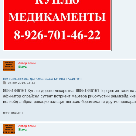
Автор темы
Slava
Re: 89851846161 ДОРОЖЕ ВСЕХ КУПЛЮ ТАСИГНУ!!!
С
04 окт 2016, 16:42
о
о
89851846161 Куплю дорого лекарства. 89851846161 Герцептин тасигна 
б
афинитор спрайсел сутент вотриент мабтера рибомустин ремикейд кив
щ
е
велкейд энбрел ревацио вальцит пегасис борамилан и другие препара
н
и
е
89851846161
Автор темы
Slava