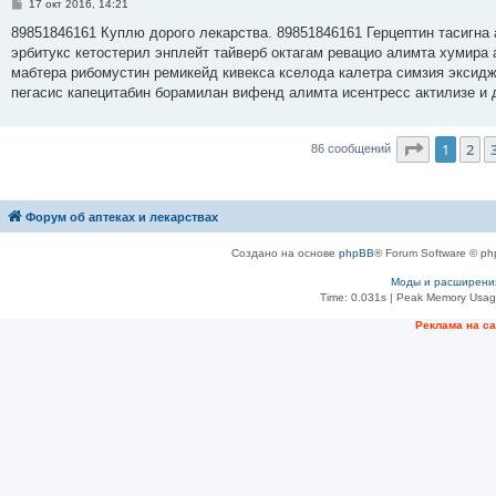
С
17 окт 2016, 14:21
о
о
89851846161 Куплю дорого лекарства. 89851846161 Герцептин тасигна 
б
эрбитукс кетостерил энплейт тайверб октагам ревацио алимта хумира 
щ
е
мабтера рибомустин ремикейд кивекса кселода калетра симзия эксидж
н
пегасис капецитабин борамилан вифенд алимта исентресс актилизе и 
и
е
Страниц
1
2
86 сообщений
Форум об аптеках и лекарствах
Создано на основе
phpBB
® Forum Software © ph
Моды и расширени
Time: 0.031s
| Peak Memory Usage
Рeклама на с