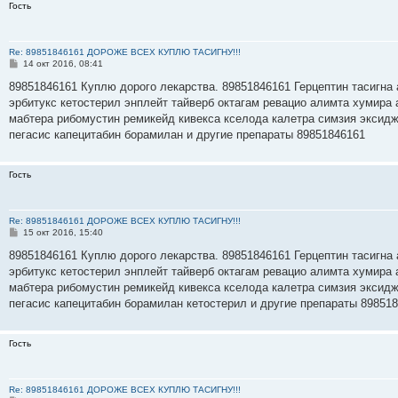
Гость
Re: 89851846161 ДОРОЖЕ ВСЕХ КУПЛЮ ТАСИГНУ!!!
С
14 окт 2016, 08:41
о
о
89851846161 Куплю дорого лекарства. 89851846161 Герцептин тасигна 
б
эрбитукс кетостерил энплейт тайверб октагам ревацио алимта хумира 
щ
е
мабтера рибомустин ремикейд кивекса кселода калетра симзия эксидж
н
пегасис капецитабин борамилан и другие препараты 89851846161
и
е
Гость
Re: 89851846161 ДОРОЖЕ ВСЕХ КУПЛЮ ТАСИГНУ!!!
С
15 окт 2016, 15:40
о
о
89851846161 Куплю дорого лекарства. 89851846161 Герцептин тасигна 
б
эрбитукс кетостерил энплейт тайверб октагам ревацио алимта хумира 
щ
е
мабтера рибомустин ремикейд кивекса кселода калетра симзия эксидж
н
пегасис капецитабин борамилан кетостерил и другие препараты 89851
и
е
Гость
Re: 89851846161 ДОРОЖЕ ВСЕХ КУПЛЮ ТАСИГНУ!!!