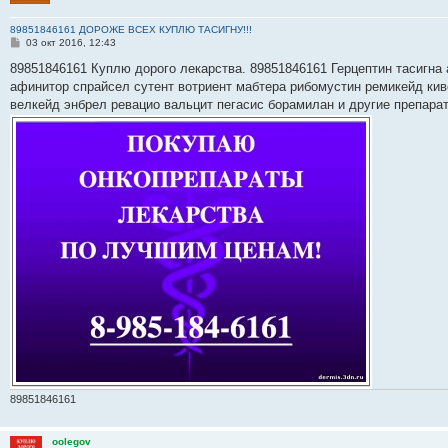
89851846161 ДОРОЖЕ ВСЕХ КУПЛЮ ТАСИГНУ!!!
С
03 окт 2016, 12:43
о
о
89851846161 Куплю дорого лекарства. 89851846161 Герцептин тасигна 
б
афинитор спрайсел сутент вотриент мабтера рибомустин ремикейд кив
щ
е
велкейд энбрел ревацио вальцит пегасис борамилан и другие препара
н
и
е
89851846161
oolegov