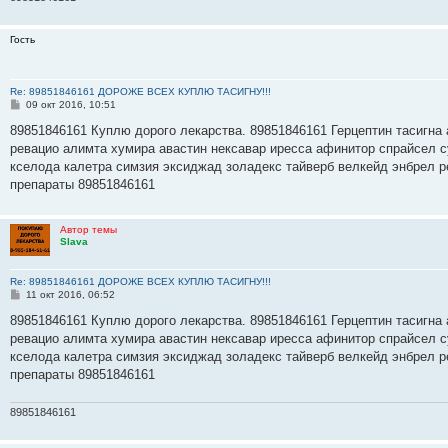
Гость
Re: 89851846161 ДОРОЖЕ ВСЕХ КУПЛЮ ТАСИГНУ!!!
С
09 окт 2016, 10:51
о
о
89851846161 Куплю дорого лекарства. 89851846161 Герцептин тасигна 
б
ревацио алимта хумира авастин нексавар иресса афинитор спрайсел с
щ
е
кселода калетра симзия эксиджад золадекс тайверб велкейд энбрел р
н
препараты 89851846161
и
е
Автор темы
Slava
Re: 89851846161 ДОРОЖЕ ВСЕХ КУПЛЮ ТАСИГНУ!!!
С
11 окт 2016, 06:52
о
о
89851846161 Куплю дорого лекарства. 89851846161 Герцептин тасигна 
б
ревацио алимта хумира авастин нексавар иресса афинитор спрайсел с
щ
е
кселода калетра симзия эксиджад золадекс тайверб велкейд энбрел р
н
препараты 89851846161
и
е
89851846161