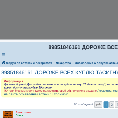
89851846161 ДОРОЖЕ ВСЕ
Форум об аптеках и лекарствах
Лекарства
Объявления о покупке аптеч
89851846161 ДОРОЖЕ ВСЕХ КУПЛЮ ТАСИГНУ
Информация
Дорогие друзья! Для поднятия тем используйте кнопку "Поднять тему", котора
время доступна каждые 30 минут
Жители Москвы могут также разместить своё объявление в разделе
Лекарства, кос
на сайте объявлений аптеки "Столички"
Страниц
1
2
86 сообщений
Автор темы
Slava