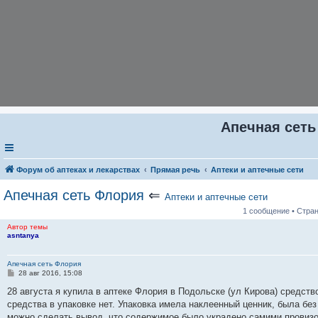
Апечная сет
Форум об аптеках и лекарствах
Прямая речь
Аптеки и аптечные сети
Апечная сеть Флория
⇐
Аптеки и аптечные сети
1 сообщение • Стра
Автор темы
asntanya
Апечная сеть Флория
С
28 авг 2016, 15:08
о
о
28 августа я купила в аптеке Флория в Подольске (ул Кирова) средств
б
средства в упаковке нет. Упаковка имела наклеенный ценник, была бе
щ
е
можно сделать вывод, что содержимое было украдено самими провизор