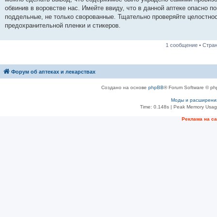
н
обвинив в воровстве нас. Имейте ввиду, что в данной аптеке опасно п
и
е
поддельные, не только сворованные. Тщательно проверяйте целостнос
предохранительной пленки и стикеров.
1 сообщение • Стра
Форум об аптеках и лекарствах
Создано на основе
phpBB
® Forum Software © ph
Моды и расширени
Time: 0.148s
| Peak Memory Usage
Рeклама на с