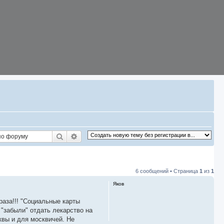
Поиск
Расширенный поиск
6 сообщений • Страница
1
из
1
Яков
раза!!! "Социальные карты
 "забыли" отдать лекарство на
квы и для москвичей. Не