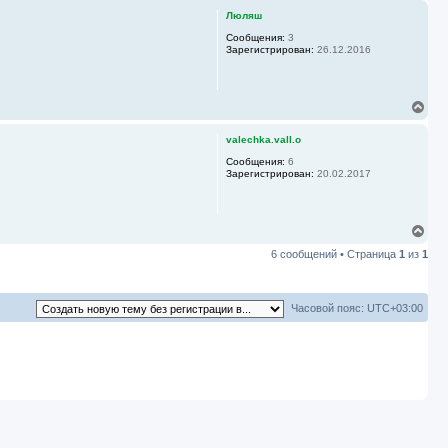
а
р
Люляш
л
н
у
у
Сообщения:
3
Зарегистрирован:
26.12.2016
т
ь
с
я
В
к
е
н
р
а
valechka.vall.o
н
ч
у
Сообщения:
6
а
Зарегистрирован:
20.02.2017
т
л
ь
у
с
я
В
к
е
н
6 сообщений • Страница
1
из
1
р
а
н
ч
у
а
т
л
Часовой пояс:
UTC+03:00
ь
у
с
я
к
н
а
ч
а
л
у