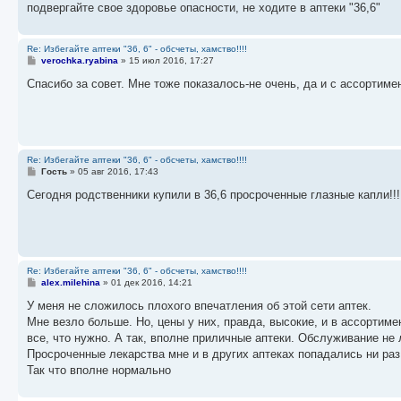
подвергайте свое здоровье опасности, не ходите в аптеки "36,6"
и
е
Re: Избегайте аптеки "36, 6" - обсчеты, хамство!!!!
С
verochka.ryabina
»
15 июл 2016, 17:27
о
о
Спасибо за совет. Мне тоже показалось-не очень, да и с ассортимен
б
щ
е
н
и
е
Re: Избегайте аптеки "36, 6" - обсчеты, хамство!!!!
С
Гость
»
05 авг 2016, 17:43
о
о
Сегодня родственники купили в 36,6 просроченные глазные капли!!!
б
щ
е
н
и
е
Re: Избегайте аптеки "36, 6" - обсчеты, хамство!!!!
С
alex.milehina
»
01 дек 2016, 14:21
о
о
У меня не сложилось плохого впечатления об этой сети аптек.
б
Мне везло больше. Но, цены у них, правда, высокие, и в ассортиме
щ
е
все, что нужно. А так, вполне приличные аптеки. Обслуживание не 
н
Просроченные лекарства мне и в других аптеках попадались ни раз
и
е
Так что вполне нормально