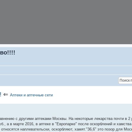
во!!!!
!
⇐
Аптеки и аптечные сети
равнению с другими аптеками Москвы. На некоторые лекарства почти в 2 
б., а в марте 2016, в аптеке в "Европарке" после оскорблений и хамства
 относятся наплевательски, оскорбляют, хамят."36,6" это позор для Мос