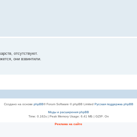
карств, отсутствуют.
ажется, они взвинтили.
Создано на основе
phpBB
® Forum Software © phpBB Limited
Русская поддержка phpBB
Моды и расширения phpBB
Time: 0.162s
| Peak Memory Usage: 6.41 МБ | GZIP: On
Рeклама на сaйте