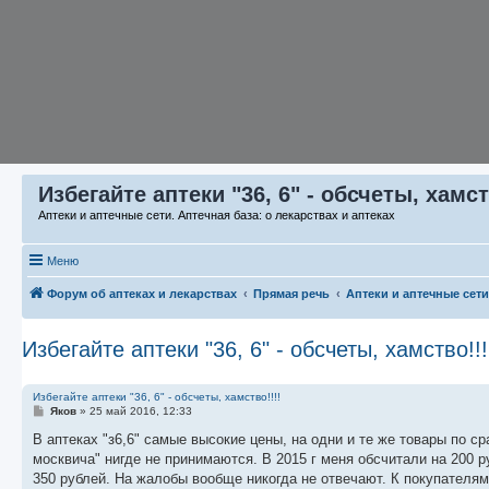
Избегайте аптеки "36, 6" - обсчеты, хамст
Аптеки и аптечные сети. Аптечная база: о лекарствах и аптеках
Меню
Форум об аптеках и лекарствах
Прямая речь
Аптеки и аптечные сети
Избегайте аптеки "36, 6" - обсчеты, хамство!!!
Избегайте аптеки "36, 6" - обсчеты, хамство!!!!
С
Яков
»
25 май 2016, 12:33
о
о
В аптеках "з6,6" самые высокие цены, на одни и те же товары по с
б
москвича" нигде не принимаются. В 2015 г меня обсчитали на 200 ру
щ
е
350 рублей. На жалобы вообще никогда не отвечают. К покупателям
н