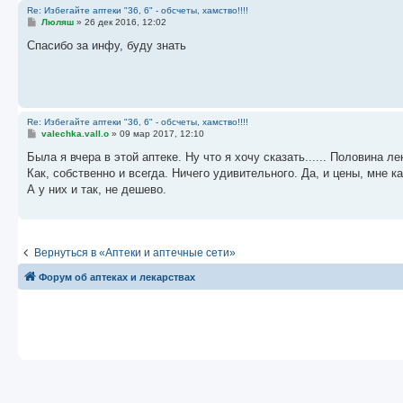
Re: Избегайте аптеки "36, 6" - обсчеты, хамство!!!!
С
Люляш
»
26 дек 2016, 12:02
о
о
Спасибо за инфу, буду знать
б
щ
е
н
и
е
Re: Избегайте аптеки "36, 6" - обсчеты, хамство!!!!
С
valechka.vall.o
»
09 мар 2017, 12:10
о
о
Была я вчера в этой аптеке. Ну что я хочу сказать...... Половина ле
б
Как, собственно и всегда. Ничего удивительного. Да, и цены, мне к
щ
е
А у них и так, не дешево.
н
и
е
Вернуться в «Аптеки и аптечные сети»
Форум об аптеках и лекарствах