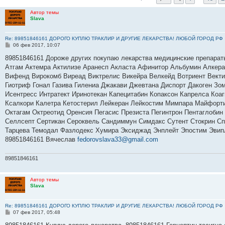
Автор темы
Slava
Re: 89851846161 ДОРОГО КУПЛЮ ТРАКЛИР И ДРУГИЕ ЛЕКАРСТВА! ЛЮБОЙ ГОРОД РФ
С
06 фев 2017, 10:07
о
о
89851846161 Дороже других покупаю лекарства медицинские препарат
б
Атгам Актемра Актилизе Аранесп Акласта Афинитор Альбумин Алкер
щ
е
Вифенд Вирокомб Виреад Виктрелис Викейра Велкейд Вотриент Вектиб
н
Гиотриф Гонал Газива Гилениа Джакави Джевтана Диспорт Дакоген Зо
и
е
Исентресс Интратект Иринотекан Капецитабин Копаксон Капрелса Коа
Ксалкори Калетра Кетостерил Лейкеран Лейкостим Мимпара Майфорт
Октагам Октреотид Оренсия Пегасис Презиста Пегинтрон Пентаглобин
Селлсепт Сертикан Сероквель Сандиммун Симдакс Сутент Стокрин Спр
Тарцева Темодал Фазлодекс Хумира Эксиджад Энплейт Эпостим Эвип
89851846161 Вячеслав
fedorovslava33@gmail.com
89851846161
Автор темы
Slava
Re: 89851846161 ДОРОГО КУПЛЮ ТРАКЛИР И ДРУГИЕ ЛЕКАРСТВА! ЛЮБОЙ ГОРОД РФ
С
07 фев 2017, 05:48
о
о