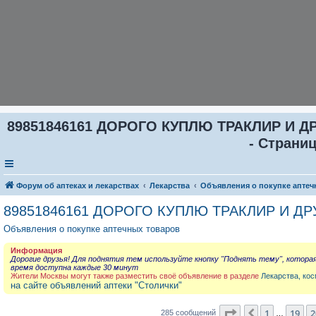
89851846161 ДОРОГО КУПЛЮ ТРАКЛИР И 
- Страниц
Форум об аптеках и лекарствах
Лекарства
Объявления о покупке аптеч
89851846161 ДОРОГО КУПЛЮ ТРАКЛИР И Д
Объявления о покупке аптечных товаров
Информация
Дорогие друзья! Для поднятия тем используйте кнопку "Поднять тему", котора
время доступна каждые 30 минут
Жители Москвы могут также разместить своё объявление в разделе
Лекарства, кос
на сайте объявлений аптеки "Столички"
Страница
21
из
2
1
19
2
Пред.
285 сообщений
…