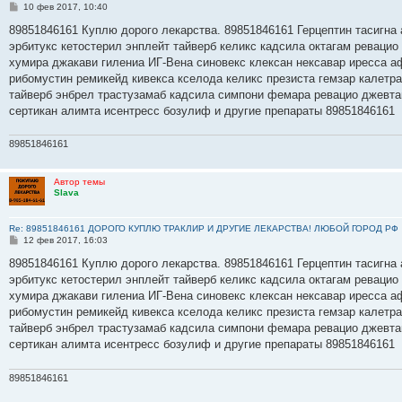
С
10 фев 2017, 10:40
о
о
89851846161 Куплю дорого лекарства. 89851846161 Герцептин тасигна 
б
эрбитукс кетостерил энплейт тайверб келикс кадсила октагам ревацио
щ
е
хумира джакави гилениа ИГ-Вена синовекс клексан нексавар иресса а
н
рибомустин ремикейд кивекса кселода келикс презиста гемзар калетр
и
е
тайверб энбрел трастузамаб кадсила симпони фемара ревацио джевта
сертикан алимта исентресс бозулиф и другие препараты 89851846161
89851846161
Автор темы
Slava
Re: 89851846161 ДОРОГО КУПЛЮ ТРАКЛИР И ДРУГИЕ ЛЕКАРСТВА! ЛЮБОЙ ГОРОД РФ
С
12 фев 2017, 16:03
о
о
89851846161 Куплю дорого лекарства. 89851846161 Герцептин тасигна 
б
эрбитукс кетостерил энплейт тайверб келикс кадсила октагам ревацио
щ
е
хумира джакави гилениа ИГ-Вена синовекс клексан нексавар иресса а
н
рибомустин ремикейд кивекса кселода келикс презиста гемзар калетр
и
е
тайверб энбрел трастузамаб кадсила симпони фемара ревацио джевта
сертикан алимта исентресс бозулиф и другие препараты 89851846161
89851846161