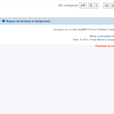
Страница
21
из
2
1
19
2
Пред.
285 сообщений
…
Форум об аптеках и лекарствах
Создано на основе
phpBB
® Forum Software © ph
Моды и расширени
Time: 0.187s
| Peak Memory Usage
Рeклама на с