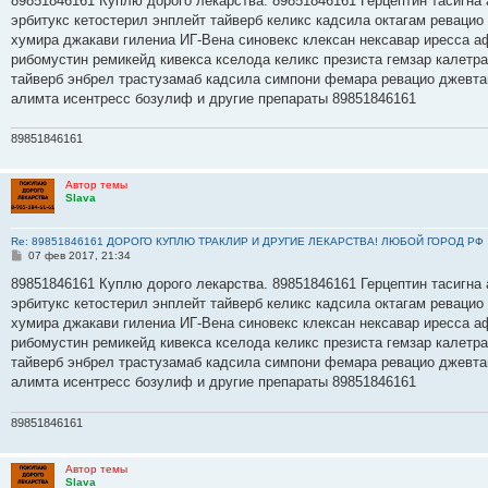
89851846161 Куплю дорого лекарства. 89851846161 Герцептин тасигна 
б
эрбитукс кетостерил энплейт тайверб келикс кадсила октагам ревацио
щ
е
хумира джакави гилениа ИГ-Вена синовекс клексан нексавар иресса а
н
рибомустин ремикейд кивекса кселода келикс презиста гемзар калетр
и
е
тайверб энбрел трастузамаб кадсила симпони фемара ревацио джевта
алимта исентресс бозулиф и другие препараты 89851846161
89851846161
Автор темы
Slava
Re: 89851846161 ДОРОГО КУПЛЮ ТРАКЛИР И ДРУГИЕ ЛЕКАРСТВА! ЛЮБОЙ ГОРОД РФ
С
07 фев 2017, 21:34
о
о
89851846161 Куплю дорого лекарства. 89851846161 Герцептин тасигна 
б
эрбитукс кетостерил энплейт тайверб келикс кадсила октагам ревацио
щ
е
хумира джакави гилениа ИГ-Вена синовекс клексан нексавар иресса а
н
рибомустин ремикейд кивекса кселода келикс презиста гемзар калетр
и
е
тайверб энбрел трастузамаб кадсила симпони фемара ревацио джевта
алимта исентресс бозулиф и другие препараты 89851846161
89851846161
Автор темы
Slava