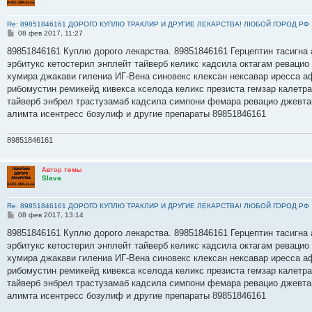
Re: 89851846161 ДОРОГО КУПЛЮ ТРАКЛИР И ДРУГИЕ ЛЕКАРСТВА! ЛЮБОЙ ГОРОД РФ
С
08 фев 2017, 11:27
о
о
89851846161 Куплю дорого лекарства. 89851846161 Герцептин тасигна 
б
эрбитукс кетостерил энплейт тайверб келикс кадсила октагам ревацио
щ
е
хумира джакави гилениа ИГ-Вена синовекс клексан нексавар иресса а
н
рибомустин ремикейд кивекса кселода келикс презиста гемзар калетр
и
е
тайверб энбрел трастузамаб кадсила симпони фемара ревацио джевта
алимта исентресс бозулиф и другие препараты 89851846161
89851846161
Автор темы
Slava
Re: 89851846161 ДОРОГО КУПЛЮ ТРАКЛИР И ДРУГИЕ ЛЕКАРСТВА! ЛЮБОЙ ГОРОД РФ
С
08 фев 2017, 13:14
о
о
89851846161 Куплю дорого лекарства. 89851846161 Герцептин тасигна 
б
эрбитукс кетостерил энплейт тайверб келикс кадсила октагам ревацио
щ
е
хумира джакави гилениа ИГ-Вена синовекс клексан нексавар иресса а
н
рибомустин ремикейд кивекса кселода келикс презиста гемзар калетр
и
е
тайверб энбрел трастузамаб кадсила симпони фемара ревацио джевта
алимта исентресс бозулиф и другие препараты 89851846161