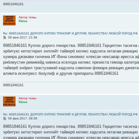
89851846161
Автор темы
Slava
Re: 89851846161 ДОРОГО КУПЛЮ ТРАКЛИР И ДРУГИЕ ЛЕКАРСТВА! ЛЮБОЙ ГОРОД РФ
С
08 фев 2017, 21:38
о
о
89851846161 Куплю дорого лекарства. 89851846161 Герцептин тасигна 
б
эрбитукс кетостерил энплейт тайверб келикс кадсила октагам ревацио
щ
е
хумира джакави гилениа ИГ-Вена синовекс клексан нексавар иресса а
н
рибомустин ремикейд кивекса кселода келикс презиста гемзар калетр
и
е
тайверб энбрел трастузамаб кадсила симпони фемара ревацио джевта
алимта исентресс бозулиф и другие препараты 89851846161
89851846161
Автор темы
Slava
Re: 89851846161 ДОРОГО КУПЛЮ ТРАКЛИР И ДРУГИЕ ЛЕКАРСТВА! ЛЮБОЙ ГОРОД РФ
С
09 фев 2017, 08:58
о
о
89851846161 Куплю дорого лекарства. 89851846161 Герцептин тасигна 
б
эрбитукс кетостерил энплейт тайверб келикс кадсила октагам ревацио
щ
е
хумира джакави гилениа ИГ-Вена синовекс клексан нексавар иресса а