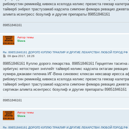
н
рибомустин ремикейд кивекса кселода келикс презиста гемзар калетр
и
е
тайверб энбрел трастузамаб кадсила симпони фемара ревацио джевта
алимта исентресс бозулиф и другие препараты 89851846161
89851846161
Автор темы
Slava
Re: 89851846161 ДОРОГО КУПЛЮ ТРАКЛИР И ДРУГИЕ ЛЕКАРСТВА! ЛЮБОЙ ГОРОД РФ
С
09 фев 2017, 18:26
о
о
89851846161 Куплю дорого лекарства. 89851846161 Герцептин тасигна 
б
эрбитукс кетостерил энплейт тайверб келикс кадсила октагам ревацио
щ
е
хумира джакави гилениа ИГ-Вена синовекс клексан нексавар иресса а
н
рибомустин ремикейд кивекса кселода келикс презиста гемзар калетр
и
е
тайверб энбрел трастузамаб кадсила симпони фемара ревацио джевта
сертикан алимта исентресс бозулиф и другие препараты 89851846161
89851846161
Автор темы
Slava
Re: 89851846161 ДОРОГО КУПЛЮ ТРАКЛИР И ДРУГИЕ ЛЕКАРСТВА! ЛЮБОЙ ГОРОД РФ