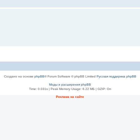
Создано на основе
phpBB
® Forum Software © phpBB Limited
Русская поддержка phpBB
Моды и расширения phpBB
Time: 0.031s
| Peak Memory Usage: 6.22 МБ | GZIP: On
Рeклама на сaйте