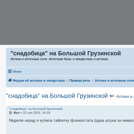
"снадобица" на Большой Грузинской
Аптеки и аптечные сети. Аптечная база: о лекарствах и аптеках
Меню
Форум об аптеках и лекарствах
Прямая речь
Аптеки и аптечные сети
"снадобица" на Большой Грузинской
⇐
Аптеки и
"снадобица" на Большой Грузинской
С
Вал
»
22 сен 2011, 14:19
о
о
Неделю назад я купила таблетку флюкостата (одна штука за немалы
б
щ
е
н