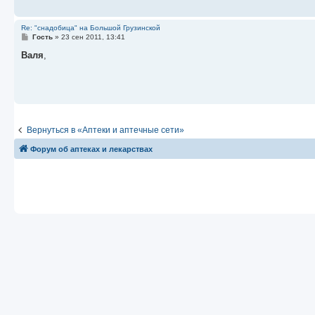
и
е
Re: "снадобица" на Большой Грузинской
С
Гость
»
23 сен 2011, 13:41
о
о
Валя
,
б
щ
е
н
и
е
Вернуться в «Аптеки и аптечные сети»
Форум об аптеках и лекарствах