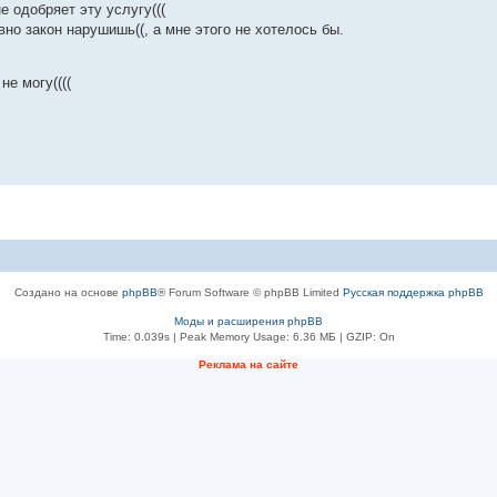
 одобряет эту услугу(((
вно закон нарушишь((, а мне этого не хотелось бы.
не могу((((
Создано на основе
phpBB
® Forum Software © phpBB Limited
Русская поддержка phpBB
Моды и расширения phpBB
Time: 0.039s
| Peak Memory Usage: 6.36 МБ | GZIP: On
Рeклама на сaйте