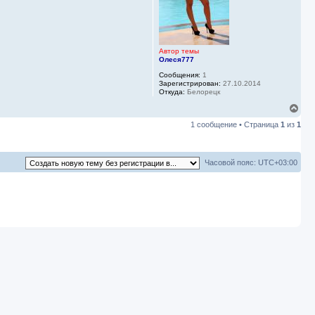
Автор темы
Олеся777
Сообщения:
1
Зарегистрирован:
27.10.2014
Откуда:
Белорецк
В
е
1 сообщение • Страница
1
из
1
р
н
у
т
Часовой пояс:
UTC+03:00
ь
с
я
к
н
а
ч
а
л
у