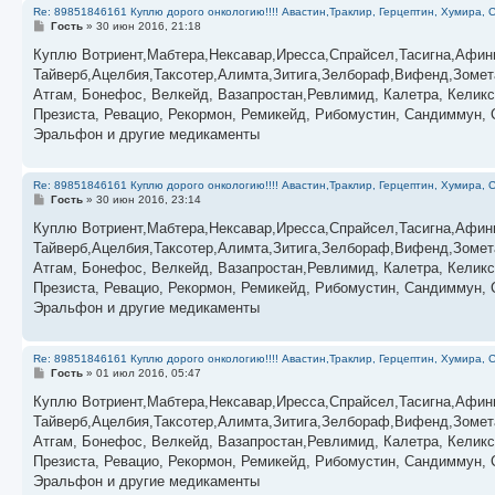
Re: 89851846161 Куплю дорого онкологию!!!! Авастин,Траклир, Герцептин, Хумира, С
С
Гость
»
30 июн 2016, 21:18
о
о
Куплю Вотриент,Мабтера,Нексавар,Иресса,Спрайсел,Тасигна,Афин
б
Тайверб,Ацелбия,Таксотер,Алимта,Зитига,Зелбораф,Вифенд,Зомета
щ
е
Атгам, Бонефос, Велкейд, Вазапростан,Ревлимид, Калетра, Келикс
н
Презиста, Ревацио, Рекормон, Ремикейд, Рибомустин, Сандиммун, С
и
е
Эральфон и другие медикаменты
Re: 89851846161 Куплю дорого онкологию!!!! Авастин,Траклир, Герцептин, Хумира, С
С
Гость
»
30 июн 2016, 23:14
о
о
Куплю Вотриент,Мабтера,Нексавар,Иресса,Спрайсел,Тасигна,Афин
б
Тайверб,Ацелбия,Таксотер,Алимта,Зитига,Зелбораф,Вифенд,Зомета
щ
е
Атгам, Бонефос, Велкейд, Вазапростан,Ревлимид, Калетра, Келикс
н
Презиста, Ревацио, Рекормон, Ремикейд, Рибомустин, Сандиммун, С
и
е
Эральфон и другие медикаменты
Re: 89851846161 Куплю дорого онкологию!!!! Авастин,Траклир, Герцептин, Хумира, С
С
Гость
»
01 июл 2016, 05:47
о
о
Куплю Вотриент,Мабтера,Нексавар,Иресса,Спрайсел,Тасигна,Афин
б
Тайверб,Ацелбия,Таксотер,Алимта,Зитига,Зелбораф,Вифенд,Зомета
щ
е
Атгам, Бонефос, Велкейд, Вазапростан,Ревлимид, Калетра, Келикс
н
Презиста, Ревацио, Рекормон, Ремикейд, Рибомустин, Сандиммун, С
и
е
Эральфон и другие медикаменты