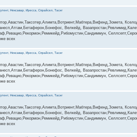
утент, Нексавар, Иресса, Спрайсел, Тасиг
тор,Авастин,Таксотер,Алимта,Вотриент,Мабтера,Вифенд,Зомета, Ксело
несп,Атгам,Бетаферон,Бонефос, Велкейд, Вазапростан,Ревлимид,Калет
раф,Ревацио,Рекормон,Ремикейд,Рибомустин,Сандиммун, Селлсепт,Серо
оже всех
утент, Нексавар, Иресса, Спрайсел, Тасиг
тор,Авастин,Таксотер,Алимта,Вотриент,Мабтера,Вифенд,Зомета, Ксело
несп,Атгам,Бетаферон,Бонефос, Велкейд, Вазапростан,Ревлимид,Калет
раф,Ревацио,Рекормон,Ремикейд,Рибомустин,Сандиммун, Селлсепт,Серо
оже всех
утент, Нексавар, Иресса, Спрайсел, Тасиг
тор,Авастин,Таксотер,Алимта,Вотриент,Мабтера,Вифенд,Зомета, Ксело
несп,Атгам,Бетаферон,Бонефос, Велкейд, Вазапростан,Ревлимид,Калет
раф,Ревацио,Рекормон,Ремикейд,Рибомустин,Сандиммун, Селлсепт,Серо
оже всех