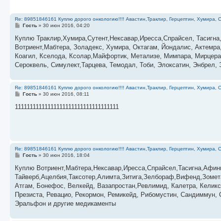
Re: 89851846161 Куплю дорого онкологию!!!! Авастин,Траклир, Герцептин, Хумира, С
С
Гость
»
30 июн 2016, 04:20
о
о
Куплю Траклир,Хумира,Сутент,Нексавар,Иресса,Спрайсел, Тасигна
б
Вотриент,Мабтера, Золадекс, Хумира, Октагам, Йондалис, Актемра
щ
е
Коагил, Кселода, Ксолар,Майфортик, Метализе, Мимпара, Мирцера,
н
Сероквель, Симулект,Тарцева, Темодал, Тоби, Элоксатин, Энбрел, 
и
е
Re: 89851846161 Куплю дорого онкологию!!!! Авастин,Траклир, Герцептин, Хумира, С
С
Гость
»
30 июн 2016, 08:11
о
о
11111111111111111111111111111111111
б
щ
е
н
и
е
Re: 89851846161 Куплю дорого онкологию!!!! Авастин,Траклир, Герцептин, Хумира, С
С
Гость
»
30 июн 2016, 18:04
о
о
Куплю Вотриент,Мабтера,Нексавар,Иресса,Спрайсел,Тасигна,Афин
б
Тайверб,Ацелбия,Таксотер,Алимта,Зитига,Зелбораф,Вифенд,Зомета
щ
е
Атгам, Бонефос, Велкейд, Вазапростан,Ревлимид, Калетра, Келикс
н
Презиста, Ревацио, Рекормон, Ремикейд, Рибомустин, Сандиммун, С
и
е
Эральфон и другие медикаменты