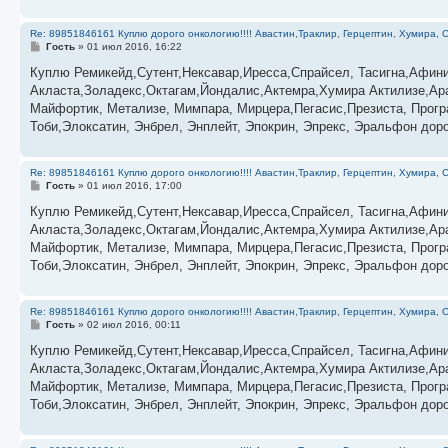
Re: 89851846161 Куплю дорого онкологию!!!! Авастин,Траклир, Герцептин, Хумира, С
С
Гость
»
01 июл 2016, 16:22
о
о
Куплю Ремикейд,Сутент,Нексавар,Иресса,Спрайсел, Тасигна,Афини
б
Акласта,Золадекс,Октагам,Йондалис,Актемра,Хумира Актилизе,Ара
щ
е
Майфортик, Метализе, Мимпара, Мирцера,Пегасис,Презиста, Прог
н
Тоби,Элоксатин, Энбрел, Энплейт, Эпокрин, Эпрекс, Эральфон дор
и
е
Re: 89851846161 Куплю дорого онкологию!!!! Авастин,Траклир, Герцептин, Хумира, С
С
Гость
»
01 июл 2016, 17:00
о
о
Куплю Ремикейд,Сутент,Нексавар,Иресса,Спрайсел, Тасигна,Афини
б
Акласта,Золадекс,Октагам,Йондалис,Актемра,Хумира Актилизе,Ара
щ
е
Майфортик, Метализе, Мимпара, Мирцера,Пегасис,Презиста, Прог
н
Тоби,Элоксатин, Энбрел, Энплейт, Эпокрин, Эпрекс, Эральфон дор
и
е
Re: 89851846161 Куплю дорого онкологию!!!! Авастин,Траклир, Герцептин, Хумира, С
С
Гость
»
02 июл 2016, 00:11
о
о
Куплю Ремикейд,Сутент,Нексавар,Иресса,Спрайсел, Тасигна,Афини
б
Акласта,Золадекс,Октагам,Йондалис,Актемра,Хумира Актилизе,Ара
щ
е
Майфортик, Метализе, Мимпара, Мирцера,Пегасис,Презиста, Прог
н
Тоби,Элоксатин, Энбрел, Энплейт, Эпокрин, Эпрекс, Эральфон дор
и
е