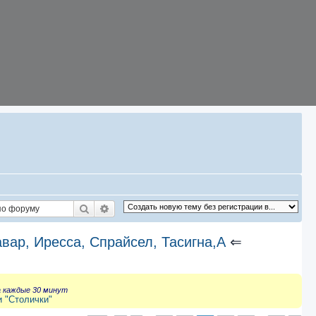
Поиск
Расширенный поиск
авар, Иресса, Спрайсел, Тасигна,А
⇐
а каждые 30 минут
и "Столички"