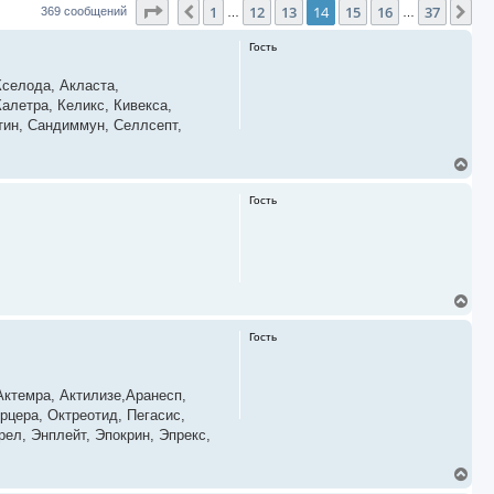
Страница
14
из
37
1
12
13
14
15
16
37
Пред.
Сл
369 сообщений
…
…
Гость
селода, Акласта,
алетра, Келикс, Кивекса,
тин, Сандиммун, Селлсепт,
В
е
р
Гость
н
у
т
ь
с
я
В
к
е
н
р
а
Гость
н
ч
у
а
т
л
ь
ктемра, Актилизе,Аранесп,
у
с
рцера, Октреотид, Пегасис,
я
ел, Энплейт, Эпокрин, Эпрекс,
к
н
а
В
ч
е