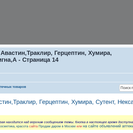
 Авастин,Траклир, Герцептин, Хумира,
игна,А - Страница 14
птечных товаров
стин,Траклир, Герцептин, Хумира, Сутент, Некс
орая находится над верхним сообщением темы. Кнопка в настоящее время доступн
на сайте объявлений аптек
косметика, красота
сайта
Продам даром в Москве
или