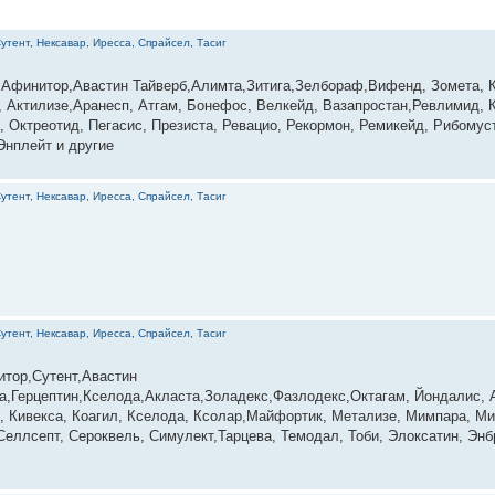
утент, Нексавар, Иресса, Спрайсел, Тасиг
,Афинитор,Авастин Тайверб,Алимта,Зитига,Зелбораф,Вифенд, Зомета, К
, Актилизе,Аранесп, Атгам, Бонефос, Велкейд, Вазапростан,Ревлимид, К
 Октреотид, Пегасис, Презиста, Ревацио, Рекормон, Ремикейд, Рибомус
Энплейт и другие
утент, Нексавар, Иресса, Спрайсел, Тасиг
утент, Нексавар, Иресса, Спрайсел, Тасиг
итор,Сутент,Авастин
,Герцептин,Кселода,Акласта,Золадекс,Фазлодекс,Октагам, Йондалис, А
, Кивекса, Коагил, Кселода, Ксолар,Майфортик, Метализе, Мимпара, Ми
еллсепт, Сероквель, Симулект,Тарцева, Темодал, Тоби, Элоксатин, Энбр