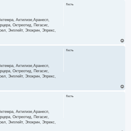
а
р
Гость
л
н
у
у
т
ь
ктемра, Актилизе,Аранесп,
с
рцера, Октреотид, Пегасис,
я
ел, Энплейт, Эпокрин, Эпрекс,
к
н
а
В
ч
е
а
р
Гость
л
н
у
у
т
ь
ктемра, Актилизе,Аранесп,
с
рцера, Октреотид, Пегасис,
я
ел, Энплейт, Эпокрин, Эпрекс,
к
н
а
В
ч
е
а
р
Гость
л
н
у
у
т
ь
ктемра, Актилизе,Аранесп,
с
рцера, Октреотид, Пегасис,
я
ел, Энплейт, Эпокрин, Эпрекс,
к
н