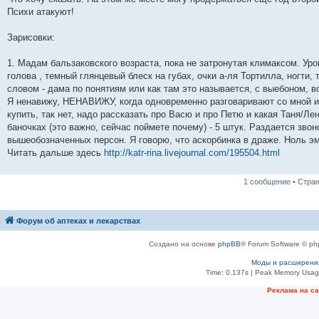
н
Психи атакуют!
и
е
Зарисовки:
1. Мадам бальзаковского возраста, пока не затронутая климаксом. Уро
голова , темный глянцевый блеск на губах, очки а-ля Тортилла, ногти
словом - дама по понятиям или как там это называется, с выебоном, во
Я ненавижу, НЕНАВИЖУ, когда одновременно разговаривают со мной и 
купить, так нет, надо рассказать про Васю и про Петю и какая Таня/Ле
баночках (это важно, сейчас поймете почему) - 5 штук. Раздается зво
вышеобозначенных персон. Я говорю, что аскорбинка в драже. Ноль эм
Читать дальше здесь
http://katr-rina.livejournal.com/195504.html
1 сообщение • Стра
Форум об аптеках и лекарствах
Создано на основе
phpBB
® Forum Software © ph
Моды и расширени
Time: 0.137s
| Peak Memory Usage
Рeклама на с