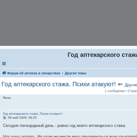
Год аптекарского стаж
Форум об аптеках и лекарствах
Другие темы
Год аптекарского стажа. Психи атакуют!
⇐
Други
1 сообщение • Стра
Гость
Год аптекарского стажа. Психи атакуют!
С
06 май 2009, 08:25
о
о
Сегодня легендарный день - ровно год моего аптекарского стажа.
б
щ
е
Что хочу сказать. На этом же месте могу продержаться еще год-второ