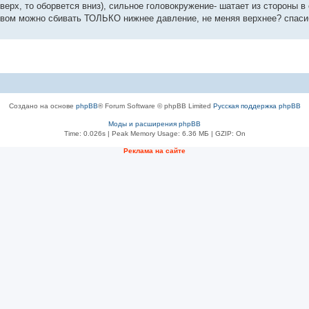
верх, то оборвется вниз), сильное головокружение- шатает из стороны в 
твом можно сбивать ТОЛЬКО нижнее давление, не меняя верхнее? спасиб
Создано на основе
phpBB
® Forum Software © phpBB Limited
Русская поддержка phpBB
Моды и расширения phpBB
Time: 0.026s
| Peak Memory Usage: 6.36 МБ | GZIP: On
Рeклама на сaйте