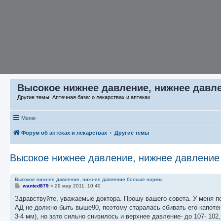
Высокое нижнее давление, нижнее давл
Другие темы. Аптечная база: о лекарствах и аптеках
Меню
Форум об аптеках и лекарствах
Другие темы
Высокое нижнее давление, нижнее давлени
Высокое нижнее давление, нижнее давление больше нормы
С
wanted879
»
29 мар 2011, 10:40
о
о
Здравствуйте, уважаемые доктора. Прошу вашего совета. У меня по
б
АД не должно быть выше90, поэтому старалась сбивать его капотен
щ
е
3-4 мм), но зато сильно снизилось и верхнее давление- до 107- 102
н