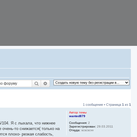
Поиск
Расширенный поиск
1 сообщение • Страница
1
из
1
Автор темы
wanted879
/104. Я с лыхала, что нижнее
Сообщения:
2
Зарегистрирован:
29.03.2011
 очень-то снижается( только на
Откуда:
scscscvv
ится плохо- резкая слабость,