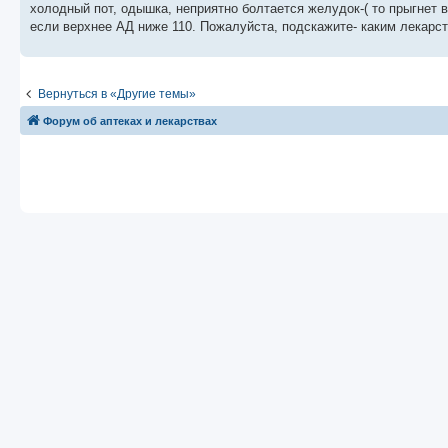
холодный пот, одышка, неприятно болтается желудок-( то прыгнет в
и
е
если верхнее АД ниже 110. Пожалуйста, подскажите- каким лекарс
Вернуться в «Другие темы»
Форум об аптеках и лекарствах