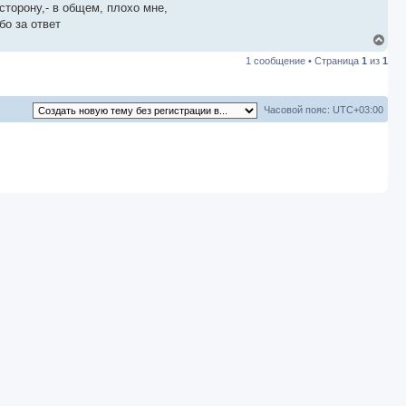
сторону,- в общем, плохо мне,
о за ответ
В
е
1 сообщение • Страница
1
из
1
р
н
у
т
Часовой пояс:
UTC+03:00
ь
с
я
к
н
а
ч
а
л
у