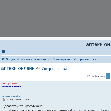
аптеки он
Форум об аптеках и лекарствах
Прямая речь
Интернет-аптеки
аптеки онлайн
⇐
Интернет-аптеки
1
12 сообщений
Автор темы
елена-леночка
аптеки онлайн
С
25 янв 2016, 19:45
о
о
Здравствуйте, форумчане!
б
Для федерального канала снимаем сюжет об интернет-аптеках. Если у