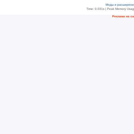
Моды и расширени
Time: 0.031s
| Peak Memory Usage
Рeклама на с