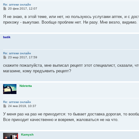
Re: аптеки онлайн
С
20 фев 2017, 12:07
о
о
Я не знаю, в этой теме, или нет, но пользуюсь услугами аптек, и с дос
б
прихожу - выкупаю. Вообще проблем нет. Ни разу. Мне везло, видимо.
щ
е
н
и
batik
е
Re: аптеки онлайн
С
23 мар 2017, 17:59
о
о
скажите пожалуйста, мне выписал рецепт этот специалист, сказали, что
б
магазине, кому предъявить рецепт?
щ
е
н
и
Ndetetta
е
Re: аптеки онлайн
С
24 янв 2019, 10:37
о
о
У меня раз на раз не приходится: то бывает доставка дорогая, то вооб
б
Все приходит качественно и вовремя, жаловаться не на что.
щ
е
н
и
Kamysh
е