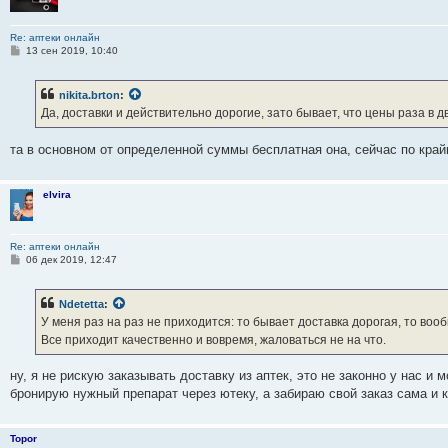
Re: аптеки онлайн
С
13 сен 2019, 10:40
о
о
б
nikita.brton
:
щ
е
Да, доставки и действительно дорогие, зато бывает, что цены раза в д
н
и
е
та в основном от определенной суммы бесплатная она, сейчас по крайн
elvira
Re: аптеки онлайн
С
06 дек 2019, 12:47
о
о
б
Ndetetta
:
щ
е
У меня раз на раз не приходится: то бывает доставка дорогая, то вооб
н
Все приходит качественно и вовремя, жаловаться не на что.
и
е
ну, я не рискую заказывать доставку из аптек, это не законно у нас и
бронирую нужный препарат через ютеку, а забираю свой заказ сама и 
Topor