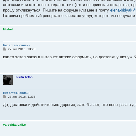
щ
е
аптеками или кто-то пострадал от них (так и не привезли лекарства, пр
н
прошу откликнуться. Пишите на форуме или мне в почту
elena-bidyak@
и
е
Готовим проблемный репортаж о качестве услуг, которые мы получаем
Mishel
Re: аптеки онлайн
С
27 янв 2016, 13:23
о
о
как-то хотел заказ в интернет аптеке оформить, но доставки у них уж б
б
щ
е
н
и
nikita.brton
е
Re: аптеки онлайн
С
23 апр 2016, 11:35
о
о
Да, доставки и действительно дорогие, зато бывает, что цены раза в д
б
щ
е
н
и
valechka.vall.o
е