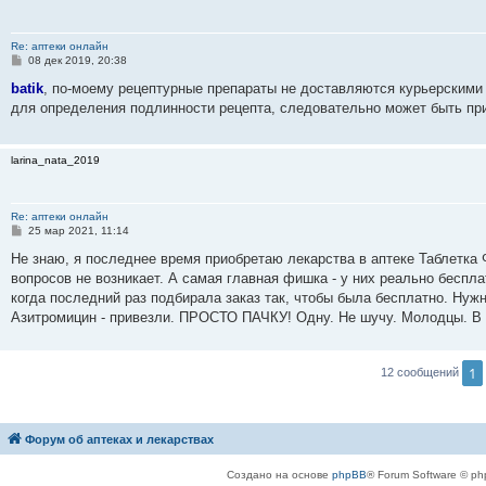
Re: аптеки онлайн
С
08 дек 2019, 20:38
о
о
batik
, по-моему рецептурные препараты не доставляются курьерскими 
б
для определения подлинности рецепта, следовательно может быть при
щ
е
н
и
larina_nata_2019
е
Re: аптеки онлайн
С
25 мар 2021, 11:14
о
о
Не знаю, я последнее время приобретаю лекарства в аптеке Таблетка
б
вопросов не возникает. А самая главная фишка - у них реально беспл
щ
е
когда последний раз подбирала заказ так, чтобы была бесплатно. Нужн
н
Азитромицин - привезли. ПРОСТО ПАЧКУ! Одну. Не шучу. Молодцы. В 2
и
е
1
12 сообщений
Форум об аптеках и лекарствах
Создано на основе
phpBB
® Forum Software © ph