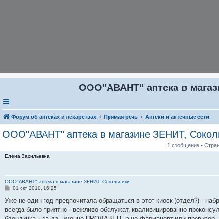
ООО"АВАНТ" аптека в магаз
Форум об аптеках и лекарствах
Прямая речь
Аптеки и аптечные сети
ООО"АВАНТ" аптека в магазине ЗЕНИТ, Сокол
1 сообщение • Стра
Елена Васильевна
ООО"АВАНТ" аптека в магазине ЗЕНИТ, Сокольники
С
01 окт 2010, 16:25
о
о
Уже не один год предпочитала обращаться в этот киоск (отдел?) - наб
б
всегда было приятно - вежливо обслужат, кваливицированно проконсул
щ
е
блондинка - да,да, именно ПРОДАВЕЦ, а не фармацевт или провизор, -