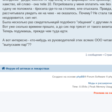
н
хамство, ей слово - она тебе 10. Потребовала у меня оплатить чек без 
и
е
сдачу не положила - бросила где-то на столике, еле отыскала. Правда
рассчитывала увидеть ее на чеке - не оказалось. Почему? Не стала т
нездоровится, сил нет.
Была несколько раз свидетельницей подобного "общения" с другими 
Вот уже сколько времени прошло, а до сих пор трясет от такого визита
Теперь подумаешь, прежде чем туда идти.
А вот интересно - кто-нибудь из руководителей этих всяких ООО чита
"выпускаем пар"??
1 сообщение • Стра
Форум об аптеках и лекарствах
Создано на основе
phpBB
® Forum Software © ph
Моды и расширени
Time: 0.054s
| Peak Memory Usage
Рeклама на с