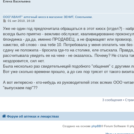
Елена Васильевна
е
ООО"АВАНТ" аптечный киоск в магазине ЗЕНИТ, Сокольники.
С
01 окт 2010, 16:18
о
о
Уже не один год предпочитала обращаться в этот киоск (отдел?) - наб
б
всегда было приятно - вежливо обслужат, кваливицированно проконсул
щ
е
блондинка - да,да, именно ПРОДАВЕЦ, а не фармацевт или провизор, -
н
хамство, ей слово - она тебе 10. Потребовала у меня оплатить чек без 
и
е
сдачу не положила - бросила где-то на столике, еле отыскала. Правда
рассчитывала увидеть ее на чеке - не оказалось. Почему? Не стала т
нездоровится, сил нет.
Была несколько раз свидетельницей подобного "общения" с другими 
Вот уже сколько времени прошло, а до сих пор трясет от такого визита
А вот интересно - кто-нибудь из руководителей этих всяких ООО чита
"выпускаем пар"??
3 сообщения • Стра
Форум об аптеках и лекарствах
Создано на основе
phpBB
® Forum Software © ph
Моды и расширени