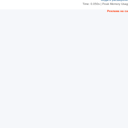
Time: 0.050s
| Peak Memory Usage
Рeклама на с