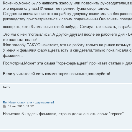
Конечно,можно было написать жалобу или позвонить руководителю,взя
это первый случай.НУ,лишат ее премии.Ну,выговор. :arrow:
Создается впечатление что на работу девушку взяли молча-без разгов
руководству присматриваться к своим подчиненным.Объяснять поведе
поощрять,хотя бы мелочью какой нибудь..Стимул, так сказать, выраб
Это мы с ней "погрызлись",А другой(другая) после ее рабочего дня - 
же полным- полно!
!Или жалобу ТАКУЮ накатают, что на работу только на рынок возьмут 
У меня и фамилия фармацевта есть и свидетели,только пока писала 
фамилии...
Посмотрим.Может эта самая "горе-фармацевт" прочитает статью и дл
Если у читателей есть комментарии-напишите,пожалуйста!
Гость
Re: Наши спасители - фармацевты!
С
01 окт 2010, 11:52
о
о
Написали бы здесь фамилию, страна должна знать своих "героев".
б
щ
е
н
и