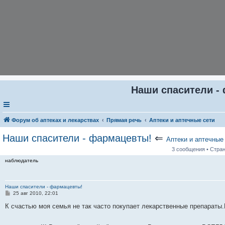
Наши спасители -
Форум об аптеках и лекарствах
Прямая речь
Аптеки и аптечные сети
Наши спасители - фармацевты!
⇐
Аптеки и аптечные
3 сообщения • Стра
наблюдатель
Наши спасители - фармацевты!
С
25 авг 2010, 22:01
о
о
К счастью моя семья не так часто покупает лекарственные препараты
б
щ
е