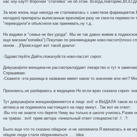
нас ноу-хау!!! Впрочем "статейка" не об этом. Всегда,повторяю,ВСЕГ
н
и
е
За мою жизнь еще никогда не сталкивалась с хамством фармацевтов.Е
неладен) препараты выписанные врачом(ни разу не смогла перевести т
"переводили"и объясняли как принимать,ну т.д..
Но видимо в "семье не без урода". Мы не так давно живем в подмоско
еще магазин"копейка").Покупаю по рекомендации ново-пассит(плохо сп
окном....)Происходит вот такой диалог:
-Здравствуйте.Дайте,пожалуйста ново-пассит сироп.
Девушка(или женщина-не рассмотрела)дает лекарство и тут я замечаю 
Спрашиваю:
-Скажите -эта разница в названии имеет какое то значение или нет? Мн
Признаюсь,не разбираюсь в медицине.Но если врач сказала сироп- зн
Тут девушка(или женщина)меняется в лице :evil: и ВЫДАЛА такое из св
аптеки,а не подменяла настоящего на пару минут...Так вот ее ответ:
-Вы что не знаете что берете.Чему вы только в школе учились.Разве н
на травах. :evil: прим.автора -гениальный ответ специалиста! :!: :?:
Было еще что то сказано обидное -я не запомнила.Я ввязалась в ее игр
общем люди стали оборачиваться .... :idea: