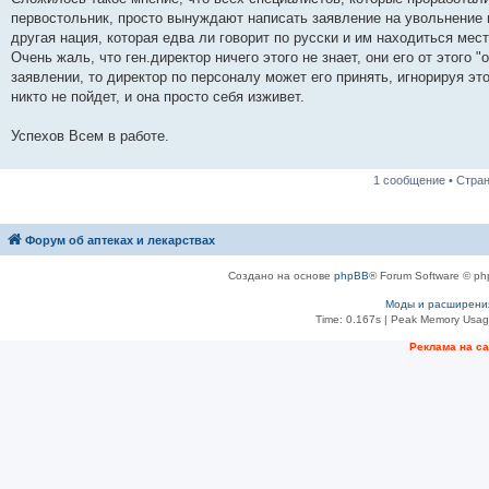
н
первостольник, просто вынуждают написать заявление на увольнение 
и
е
другая нация, которая едва ли говорит по русски и им находиться мес
Очень жаль, что ген.директор ничего этого не знает, они его от этого 
заявлении, то директор по персоналу может его принять, игнорируя эт
никто не пойдет, и она просто себя изживет.
Успехов Всем в работе.
1 сообщение • Стра
Форум об аптеках и лекарствах
Создано на основе
phpBB
® Forum Software © ph
Моды и расширени
Time: 0.167s
| Peak Memory Usage
Рeклама на с