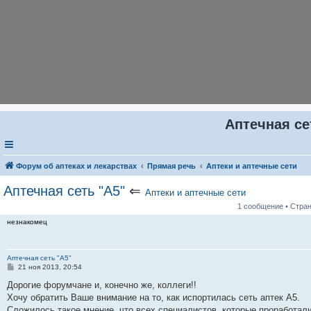
Аптечная се
Форум об аптеках и лекарствах
Прямая речь
Аптеки и аптечные сети
Аптечная сеть "А5"
⇐
Аптеки и аптечные сети
1 сообщение • Стра
незнакомец
Аптечная сеть "А5"
С
21 ноя 2013, 20:54
о
о
Дорогие форумчане и, конечно же, коллеги!!
б
Хочу обратить Ваше внимание на то, как испортилась сеть аптек А5.
щ
е
Сложилось такое мнение, что всех специалистов, которые проработали