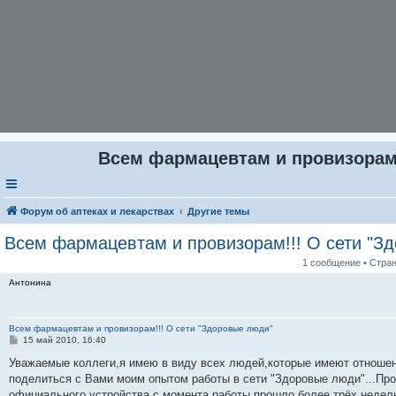
Всем фармацевтам и провизорам
Форум об аптеках и лекарствах
Другие темы
Всем фармацевтам и провизорам!!! О сети "З
1 сообщение • Стра
Антонина
Всем фармацевтам и провизорам!!! О сети "Здоровые люди"
С
15 май 2010, 16:40
о
о
Уважаемые коллеги,я имею в виду всех людей,которые имеют отношени
б
поделиться с Вами моим опытом работы в сети "Здоровые люди"...Прой
щ
е
официального устройства с момента работы прошло более трёх недель(