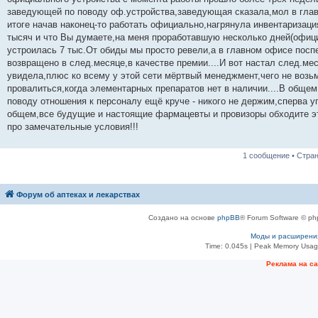
н
заведующей по поводу оф.устройства,заведующая сказала,мол в глав
и
е
итоге начав наконец-то работать официально,нагрянула инвентаризаци
тысяч и что Вы думаете,на меня проработавшую несколько дней(офици
устроилась 7 тыс.От обиды мы просто ревели,а в главном офисе посп
возвращено в след.месяце,в качестве премии....И вот настал след.ме
увидела,плюс ко всему у этой сети мёртвый менеджмент,чего не возьм
провалиться,когда элементарных препаратов нет в наличии....В общем п
поводу отношения к персоналу ещё круче - никого не держим,сперва уг
общем,все будущие и настоящие фармацевты и провизоры обходите эту
про замечательные условия!!!
1 сообщение • Стра
Форум об аптеках и лекарствах
Создано на основе
phpBB
® Forum Software © ph
Моды и расширени
Time: 0.045s
| Peak Memory Usage
Рeклама на с