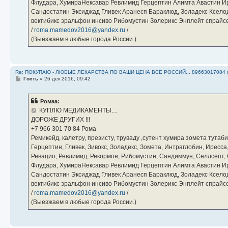
Флудара, ХумираНексавар Ревлимид Герцептин Алимта Авастин И
Сандостатин Эксиджад Гливек Аранесп Бараклюд, Золадекс Кселод
вектибикс эральфон инсиво Рибомустин Золерикс Энплейт спр
/
roma.mamedov2016@yandex.ru
/
(Выезжаем в любые города России.)
Re: ПОКУПАЮ - ЛЮБЫЕ ЛЕКАРСТВА ПО ВАШИ ЦЕНА ВСЕ РОССИЙ... 89663017084 
С
Гость
»
26 дек 2016, 09:42
о
о
б
Ромаа:
щ
е
КУПЛЮ МЕДИКАМЕНТЫ....
н
ДОРОЖЕ ДРУГИХ !!!
и
е
‪+7 966 301 70 84‬ Рома
Ремикейд, калетру, презисту, труваду ,сутент хумира зомета тута
Герцептин, Гливек, Зивокс, Золадекс, Зомета, Интраглобин, Иресс
Ревацио, Ревлимид, Рекормон, Рибомустин, Сандиммун, Селлсепт, Си
Флудара, ХумираНексавар Ревлимид Герцептин Алимта Авастин И
Сандостатин Эксиджад Гливек Аранесп Бараклюд, Золадекс Кселод
вектибикс эральфон инсиво Рибомустин Золерикс Энплейт спр
/
roma.mamedov2016@yandex.ru
/
(Выезжаем в любые города России.)