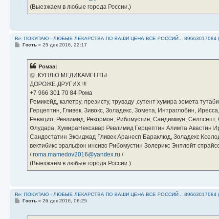
(Выезжаем в любые города России.)
Re: ПОКУПАЮ - ЛЮБЫЕ ЛЕКАРСТВА ПО ВАШИ ЦЕНА ВСЕ РОССИЙ... 89663017084 
С
Гость
»
25 дек 2016, 22:17
о
о
б
Ромаа:
щ
е
КУПЛЮ МЕДИКАМЕНТЫ....
н
ДОРОЖЕ ДРУГИХ !!!
и
е
‪+7 966 301 70 84‬ Рома
Ремикейд, калетру, презисту, труваду ,сутент хумира зомета тута
Герцептин, Гливек, Зивокс, Золадекс, Зомета, Интраглобин, Иресс
Ревацио, Ревлимид, Рекормон, Рибомустин, Сандиммун, Селлсепт, Си
Флудара, ХумираНексавар Ревлимид Герцептин Алимта Авастин И
Сандостатин Эксиджад Гливек Аранесп Бараклюд, Золадекс Кселод
вектибикс эральфон инсиво Рибомустин Золерикс Энплейт спр
/
roma.mamedov2016@yandex.ru
/
(Выезжаем в любые города России.)
Re: ПОКУПАЮ - ЛЮБЫЕ ЛЕКАРСТВА ПО ВАШИ ЦЕНА ВСЕ РОССИЙ... 89663017084 
С
Гость
»
26 дек 2016, 06:25
о
о
б