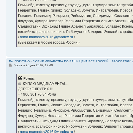
Ремикейд, калетру, презисту, труваду ,сутент хумира зомета тута
Герцептин, Гливек, Зивокс, Золадекс, Зомета, Интраглобин, Иресс
Ревацио, Ревлимид, Рекормон, Рибомустин, Сандиммун, Селлсепт, Си
Флудара, ХумираНексавар Ревлимид Герцептин Алимта Авастин И
Сандостатин Эксиджад Гливек Аранесп Бараклюд, Золадекс Кселод
вектибикс эральфон инсиво Рибомустин Золерикс Энплейт спр
/
roma.mamedov2016@yandex.ru
/
(Выезжаем в любые города России.)
Re: ПОКУПАЮ - ЛЮБЫЕ ЛЕКАРСТВА ПО ВАШИ ЦЕНА ВСЕ РОССИЙ... 89663017084 
С
Гость
»
25 дек 2016, 17:40
о
о
б
Ромаа:
щ
е
КУПЛЮ МЕДИКАМЕНТЫ....
н
ДОРОЖЕ ДРУГИХ !!!
и
е
‪+7 966 301 70 84‬ Рома
Ремикейд, калетру, презисту, труваду ,сутент хумира зомета тута
Герцептин, Гливек, Зивокс, Золадекс, Зомета, Интраглобин, Иресс
Ревацио, Ревлимид, Рекормон, Рибомустин, Сандиммун, Селлсепт, Си
Флудара, ХумираНексавар Ревлимид Герцептин Алимта Авастин И
Сандостатин Эксиджад Гливек Аранесп Бараклюд, Золадекс Кселод
вектибикс эральфон инсиво Рибомустин Золерикс Энплейт спр
/
roma.mamedov2016@yandex.ru
/