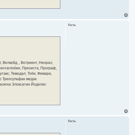
В
е
р
Гость
н
у
т
ь
с
я
к
н
а
, Велкейд, , Вотриент, Неорал,
ч
 Пентаглобин, Презиста, Програф,
а
утакс, Темодал, Тоби, Фемара,
л
у
с Треосульфан медак
тасигна Элоксатин Йоделис
В
е
р
Гость
н
у
т