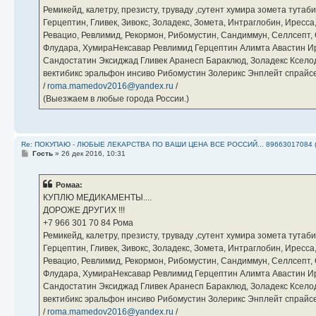
Ремикейд, калетру, презисту, труваду ,сутент хумира зомета тута
Герцептин, Гливек, Зивокс, Золадекс, Зомета, Интраглобин, Иресс
Ревацио, Ревлимид, Рекормон, Рибомустин, Сандиммун, Селлсепт, Си
Флудара, ХумираНексавар Ревлимид Герцептин Алимта Авастин И
Сандостатин Эксиджад Гливек Аранесп Бараклюд, Золадекс Кселод
вектибикс эральфон инсиво Рибомустин Золерикс Энплейт спр
/
roma.mamedov2016@yandex.ru
/
(Выезжаем в любые города России.)
Re: ПОКУПАЮ - ЛЮБЫЕ ЛЕКАРСТВА ПО ВАШИ ЦЕНА ВСЕ РОССИЙ... 89663017084 
С
Гость
»
26 дек 2016, 10:31
о
о
б
Ромаа:
щ
е
КУПЛЮ МЕДИКАМЕНТЫ....
н
ДОРОЖЕ ДРУГИХ !!!
и
е
‪+7 966 301 70 84‬ Рома
Ремикейд, калетру, презисту, труваду ,сутент хумира зомета тута
Герцептин, Гливек, Зивокс, Золадекс, Зомета, Интраглобин, Иресс
Ревацио, Ревлимид, Рекормон, Рибомустин, Сандиммун, Селлсепт, Си
Флудара, ХумираНексавар Ревлимид Герцептин Алимта Авастин И
Сандостатин Эксиджад Гливек Аранесп Бараклюд, Золадекс Кселод
вектибикс эральфон инсиво Рибомустин Золерикс Энплейт спр
/
roma.mamedov2016@yandex.ru
/