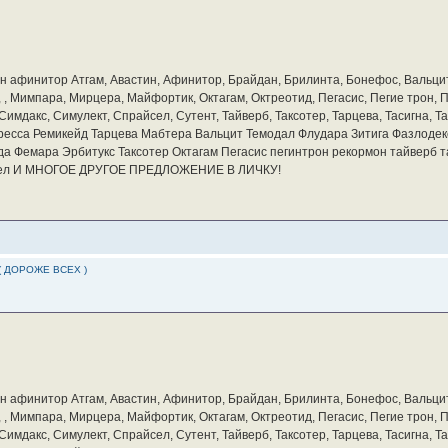
бин афинитор Атгам, Авастин, Афинитор, Брайдан, Брилинта, Бонефос, Вальцит
а, , Мимпара, Мирцера, Майфортик, Октагам, Октреотид, Пегасис, Пегие трон,
мдакс, Симулект, Спрайсел, Сутент, Тайверб, Таксотер, Тарцева, Тасигна, Та
ресса Ремикейд Тарцева Мабтера Вальцит Темодал Флудара Зитига Фазлодек
а Фемара Эрбитукс Таксотер Октагам Пегасис пегинтрон рекормон тайверб 
айсел И МНОГОЕ ДРУГОЕ ПРЕДЛОЖЕНИЕ В ЛИЧКУ!
( ДОРОЖЕ ВСЕХ )
бин афинитор Атгам, Авастин, Афинитор, Брайдан, Брилинта, Бонефос, Вальцит
а, , Мимпара, Мирцера, Майфортик, Октагам, Октреотид, Пегасис, Пегие трон,
мдакс, Симулект, Спрайсел, Сутент, Тайверб, Таксотер, Тарцева, Тасигна, Та