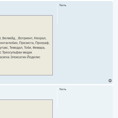
Гость
, Велкейд, , Вотриент, Неорал,
 Пентаглобин, Презиста, Програф,
утакс, Темодал, Тоби, Фемара,
с Треосульфан медак
тасигна Элоксатин Йоделис
В
е
р
Гость
н
у
т
ь
с
я
к
н