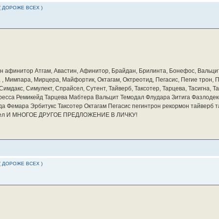
( ДОРОЖЕ ВСЕХ )
бин афинитор Атгам, Авастин, Афинитор, Брайдан, Брилинта, Бонефос, Вальцит
а, , Мимпара, Мирцера, Майфортик, Октагам, Октреотид, Пегасис, Пегие трон,
мдакс, Симулект, Спрайсел, Сутент, Тайверб, Таксотер, Тарцева, Тасигна, Та
ресса Ремикейд Тарцева Мабтера Вальцит Темодал Флудара Зитига Фазлодек
а Фемара Эрбитукс Таксотер Октагам Пегасис пегинтрон рекормон тайверб 
айсел И МНОГОЕ ДРУГОЕ ПРЕДЛОЖЕНИЕ В ЛИЧКУ!
( ДОРОЖЕ ВСЕХ )