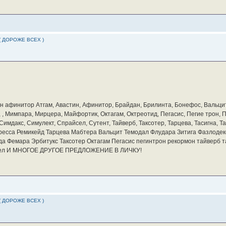
( ДОРОЖЕ ВСЕХ )
бин афинитор Атгам, Авастин, Афинитор, Брайдан, Брилинта, Бонефос, Вальцит
а, , Мимпара, Мирцера, Майфортик, Октагам, Октреотид, Пегасис, Пегие трон,
мдакс, Симулект, Спрайсел, Сутент, Тайверб, Таксотер, Тарцева, Тасигна, Та
ресса Ремикейд Тарцева Мабтера Вальцит Темодал Флудара Зитига Фазлодек
а Фемара Эрбитукс Таксотер Октагам Пегасис пегинтрон рекормон тайверб 
айсел И МНОГОЕ ДРУГОЕ ПРЕДЛОЖЕНИЕ В ЛИЧКУ!
( ДОРОЖЕ ВСЕХ )