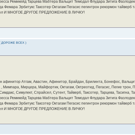
ресса Ремикейд Тарцева Мабтера Вальцит Темодал Флудара Зитига Фазлодек
а Фемара Эрбитукс Таксотер Октагам Пегасис пегинтрон рекормон тайверб 
айсел И МНОГОЕ ДРУГОЕ ПРЕДЛОЖЕНИЕ В ЛИЧКУ!
( ДОРОЖЕ ВСЕХ )
бин афинитор Атгам, Авастин, Афинитор, Брайдан, Брилинта, Бонефос, Вальцит
а, , Мимпара, Мирцера, Майфортик, Октагам, Октреотид, Пегасис, Пегие трон,
мдакс, Симулект, Спрайсел, Сутент, Тайверб, Таксотер, Тарцева, Тасигна, Та
ресса Ремикейд Тарцева Мабтера Вальцит Темодал Флудара Зитига Фазлодек
а Фемара Эрбитукс Таксотер Октагам Пегасис пегинтрон рекормон тайверб 
айсел И МНОГОЕ ДРУГОЕ ПРЕДЛОЖЕНИЕ В ЛИЧКУ!