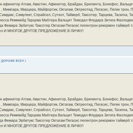
бин афинитор Атгам, Авастин, Афинитор, Брайдан, Брилинта, Бонефос, Вальцит
а, , Мимпара, Мирцера, Майфортик, Октагам, Октреотид, Пегасис, Пегие трон,
мдакс, Симулект, Спрайсел, Сутент, Тайверб, Таксотер, Тарцева, Тасигна, Та
ресса Ремикейд Тарцева Мабтера Вальцит Темодал Флудара Зитига Фазлодек
а Фемара Эрбитукс Таксотер Октагам Пегасис пегинтрон рекормон тайверб 
айсел И МНОГОЕ ДРУГОЕ ПРЕДЛОЖЕНИЕ В ЛИЧКУ!
( ДОРОЖЕ ВСЕХ )
бин афинитор Атгам, Авастин, Афинитор, Брайдан, Брилинта, Бонефос, Вальцит
а, , Мимпара, Мирцера, Майфортик, Октагам, Октреотид, Пегасис, Пегие трон,
мдакс, Симулект, Спрайсел, Сутент, Тайверб, Таксотер, Тарцева, Тасигна, Та
ресса Ремикейд Тарцева Мабтера Вальцит Темодал Флудара Зитига Фазлодек
а Фемара Эрбитукс Таксотер Октагам Пегасис пегинтрон рекормон тайверб 
айсел И МНОГОЕ ДРУГОЕ ПРЕДЛОЖЕНИЕ В ЛИЧКУ!