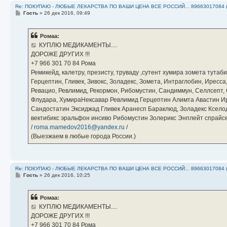
Re: ПОКУПАЮ - ЛЮБЫЕ ЛЕКАРСТВА ПО ВАШИ ЦЕНА ВСЕ РОССИЙ... 89663017084 
С
Гость
»
26 дек 2016, 09:49
о
о
б
Ромаа:
щ
е
КУПЛЮ МЕДИКАМЕНТЫ....
н
ДОРОЖЕ ДРУГИХ !!!
и
е
‪+7 966 301 70 84‬ Рома
Ремикейд, калетру, презисту, труваду ,сутент хумира зомета тута
Герцептин, Гливек, Зивокс, Золадекс, Зомета, Интраглобин, Иресс
Ревацио, Ревлимид, Рекормон, Рибомустин, Сандиммун, Селлсепт, Си
Флудара, ХумираНексавар Ревлимид Герцептин Алимта Авастин И
Сандостатин Эксиджад Гливек Аранесп Бараклюд, Золадекс Кселод
вектибикс эральфон инсиво Рибомустин Золерикс Энплейт спр
/
roma.mamedov2016@yandex.ru
/
(Выезжаем в любые города России.)
Re: ПОКУПАЮ - ЛЮБЫЕ ЛЕКАРСТВА ПО ВАШИ ЦЕНА ВСЕ РОССИЙ... 89663017084 
С
Гость
»
26 дек 2016, 10:25
о
о
б
Ромаа:
щ
е
КУПЛЮ МЕДИКАМЕНТЫ....
н
ДОРОЖЕ ДРУГИХ !!!
и
е
‪+7 966 301 70 84‬ Рома