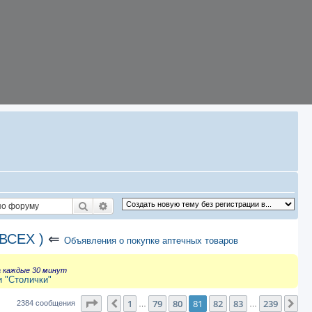
Поиск
Расширенный поиск
ВСЕХ )
⇐
Объявления о покупке аптечных товаров
а каждые 30 минут
и "Столички"
Страница
81
из
239
1
79
80
81
82
83
239
Пред.
Сл
2384 сообщения
…
…