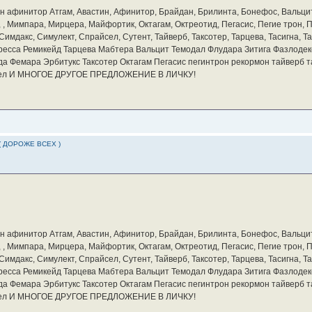
бин афинитор Атгам, Авастин, Афинитор, Брайдан, Брилинта, Бонефос, Вальцит
а, , Мимпара, Мирцера, Майфортик, Октагам, Октреотид, Пегасис, Пегие трон,
мдакс, Симулект, Спрайсел, Сутент, Тайверб, Таксотер, Тарцева, Тасигна, Та
ресса Ремикейд Тарцева Мабтера Вальцит Темодал Флудара Зитига Фазлодек
а Фемара Эрбитукс Таксотер Октагам Пегасис пегинтрон рекормон тайверб 
айсел И МНОГОЕ ДРУГОЕ ПРЕДЛОЖЕНИЕ В ЛИЧКУ!
( ДОРОЖЕ ВСЕХ )
бин афинитор Атгам, Авастин, Афинитор, Брайдан, Брилинта, Бонефос, Вальцит
а, , Мимпара, Мирцера, Майфортик, Октагам, Октреотид, Пегасис, Пегие трон,
мдакс, Симулект, Спрайсел, Сутент, Тайверб, Таксотер, Тарцева, Тасигна, Та
ресса Ремикейд Тарцева Мабтера Вальцит Темодал Флудара Зитига Фазлодек
а Фемара Эрбитукс Таксотер Октагам Пегасис пегинтрон рекормон тайверб 
айсел И МНОГОЕ ДРУГОЕ ПРЕДЛОЖЕНИЕ В ЛИЧКУ!