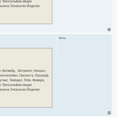
у
с Треосульфан медак
тасигна Элоксатин Йоделис
В
е
р
Гость
н
у
т
ь
с
я
к
н
а
, Велкейд, , Вотриент, Неорал,
ч
 Пентаглобин, Презиста, Програф,
а
утакс, Темодал, Тоби, Фемара,
л
у
с Треосульфан медак
тасигна Элоксатин Йоделис
В
е