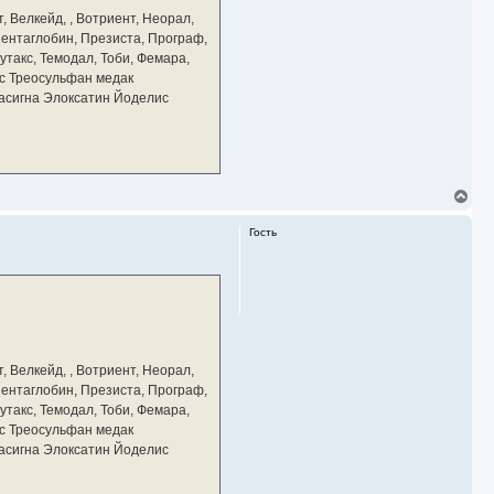
а
, Велкейд, , Вотриент, Неорал,
ч
 Пентаглобин, Презиста, Програф,
а
утакс, Темодал, Тоби, Фемара,
л
у
с Треосульфан медак
тасигна Элоксатин Йоделис
В
е
р
Гость
н
у
т
ь
с
я
к
н
а
, Велкейд, , Вотриент, Неорал,
ч
 Пентаглобин, Презиста, Програф,
а
утакс, Темодал, Тоби, Фемара,
л
у
с Треосульфан медак
тасигна Элоксатин Йоделис