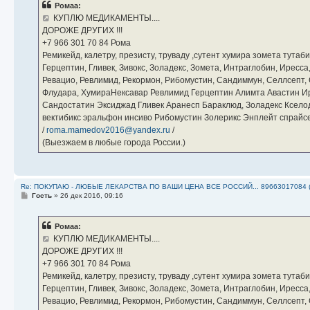
Ромаа:
щ
е
КУПЛЮ МЕДИКАМЕНТЫ....
н
ДОРОЖЕ ДРУГИХ !!!
и
е
‪+7 966 301 70 84‬ Рома
Ремикейд, калетру, презисту, труваду ,сутент хумира зомета тута
Герцептин, Гливек, Зивокс, Золадекс, Зомета, Интраглобин, Иресс
Ревацио, Ревлимид, Рекормон, Рибомустин, Сандиммун, Селлсепт, Си
Флудара, ХумираНексавар Ревлимид Герцептин Алимта Авастин И
Сандостатин Эксиджад Гливек Аранесп Бараклюд, Золадекс Кселод
вектибикс эральфон инсиво Рибомустин Золерикс Энплейт спр
/
roma.mamedov2016@yandex.ru
/
(Выезжаем в любые города России.)
Re: ПОКУПАЮ - ЛЮБЫЕ ЛЕКАРСТВА ПО ВАШИ ЦЕНА ВСЕ РОССИЙ... 89663017084 
С
Гость
»
26 дек 2016, 09:16
о
о
б
Ромаа:
щ
е
КУПЛЮ МЕДИКАМЕНТЫ....
н
ДОРОЖЕ ДРУГИХ !!!
и
е
‪+7 966 301 70 84‬ Рома
Ремикейд, калетру, презисту, труваду ,сутент хумира зомета тута
Герцептин, Гливек, Зивокс, Золадекс, Зомета, Интраглобин, Иресс
Ревацио, Ревлимид, Рекормон, Рибомустин, Сандиммун, Селлсепт, Си