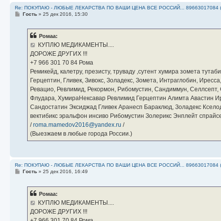
Re: ПОКУПАЮ - ЛЮБЫЕ ЛЕКАРСТВА ПО ВАШИ ЦЕНА ВСЕ РОССИЙ... 89663017084 
С
Гость
»
25 дек 2016, 15:30
о
о
б
Ромаа:
щ
е
КУПЛЮ МЕДИКАМЕНТЫ....
н
ДОРОЖЕ ДРУГИХ !!!
и
е
‪+7 966 301 70 84‬ Рома
Ремикейд, калетру, презисту, труваду ,сутент хумира зомета тута
Герцептин, Гливек, Зивокс, Золадекс, Зомета, Интраглобин, Иресс
Ревацио, Ревлимид, Рекормон, Рибомустин, Сандиммун, Селлсепт, Си
Флудара, ХумираНексавар Ревлимид Герцептин Алимта Авастин И
Сандостатин Эксиджад Гливек Аранесп Бараклюд, Золадекс Кселод
вектибикс эральфон инсиво Рибомустин Золерикс Энплейт спр
/
roma.mamedov2016@yandex.ru
/
(Выезжаем в любые города России.)
Re: ПОКУПАЮ - ЛЮБЫЕ ЛЕКАРСТВА ПО ВАШИ ЦЕНА ВСЕ РОССИЙ... 89663017084 
С
Гость
»
25 дек 2016, 16:49
о
о
б
Ромаа:
щ
е
КУПЛЮ МЕДИКАМЕНТЫ....
н
ДОРОЖЕ ДРУГИХ !!!
и
е
‪+7 966 301 70 84‬ Рома