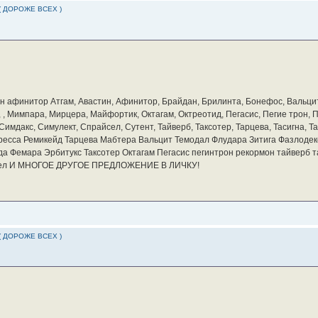
( ДОРОЖЕ ВСЕХ )
бин афинитор Атгам, Авастин, Афинитор, Брайдан, Брилинта, Бонефос, Вальцит
а, , Мимпара, Мирцера, Майфортик, Октагам, Октреотид, Пегасис, Пегие трон,
мдакс, Симулект, Спрайсел, Сутент, Тайверб, Таксотер, Тарцева, Тасигна, Та
ресса Ремикейд Тарцева Мабтера Вальцит Темодал Флудара Зитига Фазлодек
а Фемара Эрбитукс Таксотер Октагам Пегасис пегинтрон рекормон тайверб 
айсел И МНОГОЕ ДРУГОЕ ПРЕДЛОЖЕНИЕ В ЛИЧКУ!
( ДОРОЖЕ ВСЕХ )