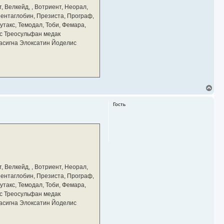
а
, Велкейд, , Вотриент, Неорал,
ч
 Пентаглобин, Презиста, Програф,
а
утакс, Темодал, Тоби, Фемара,
л
у
с Треосульфан медак
тасигна Элоксатин Йоделис
В
е
р
Гость
н
у
т
ь
с
я
к
н
а
, Велкейд, , Вотриент, Неорал,
ч
 Пентаглобин, Презиста, Програф,
а
утакс, Темодал, Тоби, Фемара,
л
у
с Треосульфан медак
тасигна Элоксатин Йоделис