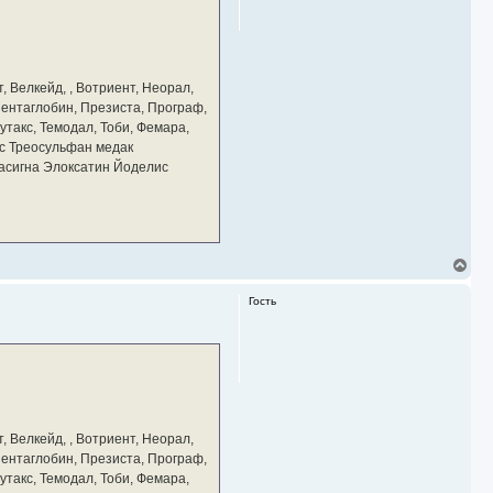
ь
с
я
к
н
а
, Велкейд, , Вотриент, Неорал,
ч
 Пентаглобин, Презиста, Програф,
а
утакс, Темодал, Тоби, Фемара,
л
у
с Треосульфан медак
тасигна Элоксатин Йоделис
В
е
р
Гость
н
у
т
ь
с
я
к
н
а
, Велкейд, , Вотриент, Неорал,
ч
 Пентаглобин, Презиста, Програф,
а
утакс, Темодал, Тоби, Фемара,
л