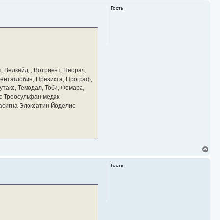
р
Гость
н
у
т
ь
с
я
к
н
а
, Велкейд, , Вотриент, Неорал,
ч
 Пентаглобин, Презиста, Програф,
а
утакс, Темодал, Тоби, Фемара,
л
у
с Треосульфан медак
тасигна Элоксатин Йоделис
В
е
р
Гость
н
у
т
ь
с
я
к
н