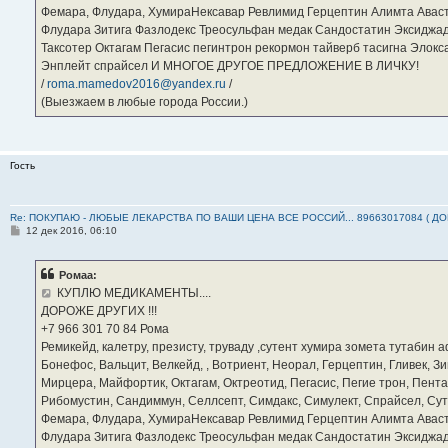
Фемара, Флудара, ХумираНексавар Ревлимид Герцептин Алимта Авас
Флудара Зитига Фазлодекс Треосульфан медак Сандостатин Эксиджад
Таксотер Октагам Пегасис пегинтрон рекормон тайверб тасигна Элок
Энплейт спрайсел И МНОГОЕ ДРУГОЕ ПРЕДЛОЖЕНИЕ В ЛИЧКУ!
/
roma.mamedov2016@yandex.ru
/
(Выезжаем в любые города России.)
Гость
Re: ПОКУПАЮ - ЛЮБЫЕ ЛЕКАРСТВА ПО ВАШИ ЦЕНА ВСЕ РОССИЙ... 89663017084 ( Д
С
12 дек 2016, 06:10
о
о
б
Ромаа:
щ
е
КУПЛЮ МЕДИКАМЕНТЫ....
н
ДОРОЖЕ ДРУГИХ !!!
и
е
‪+7 966 301 70 84‬ Рома
Ремикейд, калетру, презисту, труваду ,сутент хумира зомета тутабин
Бонефос, Вальцит, Велкейд, , Вотриент, Неорал, Герцептин, Гливек, Зи
Мирцера, Майфортик, Октагам, Октреотид, Пегасис, Пегие трон, Пента
Рибомустин, Сандиммун, Селлсепт, Симдакс, Симулект, Спрайсел, Сутен
Фемара, Флудара, ХумираНексавар Ревлимид Герцептин Алимта Авас
Флудара Зитига Фазлодекс Треосульфан медак Сандостатин Эксиджад