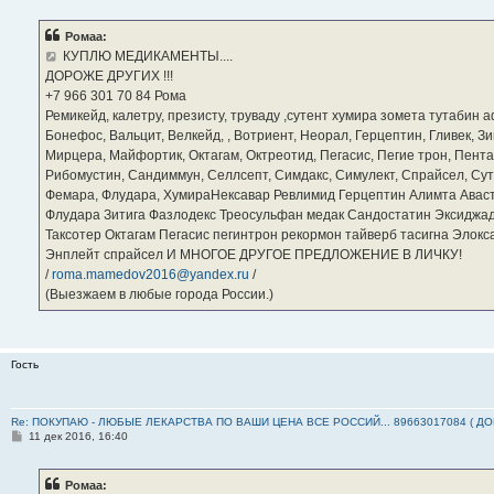
о
б
Ромаа:
щ
е
КУПЛЮ МЕДИКАМЕНТЫ....
н
ДОРОЖЕ ДРУГИХ !!!
и
е
‪+7 966 301 70 84‬ Рома
Ремикейд, калетру, презисту, труваду ,сутент хумира зомета тутабин
Бонефос, Вальцит, Велкейд, , Вотриент, Неорал, Герцептин, Гливек, Зи
Мирцера, Майфортик, Октагам, Октреотид, Пегасис, Пегие трон, Пента
Рибомустин, Сандиммун, Селлсепт, Симдакс, Симулект, Спрайсел, Сутен
Фемара, Флудара, ХумираНексавар Ревлимид Герцептин Алимта Авас
Флудара Зитига Фазлодекс Треосульфан медак Сандостатин Эксиджад
Таксотер Октагам Пегасис пегинтрон рекормон тайверб тасигна Элок
Энплейт спрайсел И МНОГОЕ ДРУГОЕ ПРЕДЛОЖЕНИЕ В ЛИЧКУ!
/
roma.mamedov2016@yandex.ru
/
(Выезжаем в любые города России.)
Гость
Re: ПОКУПАЮ - ЛЮБЫЕ ЛЕКАРСТВА ПО ВАШИ ЦЕНА ВСЕ РОССИЙ... 89663017084 ( Д
С
11 дек 2016, 16:40
о
о
б
Ромаа:
щ