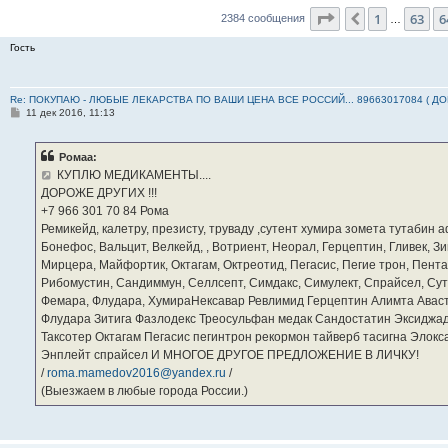
Страница
65
из
2
1
63
6
Пред.
2384 сообщения
…
Гость
Re: ПОКУПАЮ - ЛЮБЫЕ ЛЕКАРСТВА ПО ВАШИ ЦЕНА ВСЕ РОССИЙ... 89663017084 ( Д
С
11 дек 2016, 11:13
о
о
б
Ромаа:
щ
е
КУПЛЮ МЕДИКАМЕНТЫ....
н
ДОРОЖЕ ДРУГИХ !!!
и
е
‪+7 966 301 70 84‬ Рома
Ремикейд, калетру, презисту, труваду ,сутент хумира зомета тутабин
Бонефос, Вальцит, Велкейд, , Вотриент, Неорал, Герцептин, Гливек, Зи
Мирцера, Майфортик, Октагам, Октреотид, Пегасис, Пегие трон, Пента
Рибомустин, Сандиммун, Селлсепт, Симдакс, Симулект, Спрайсел, Сутен
Фемара, Флудара, ХумираНексавар Ревлимид Герцептин Алимта Авас
Флудара Зитига Фазлодекс Треосульфан медак Сандостатин Эксиджад
Таксотер Октагам Пегасис пегинтрон рекормон тайверб тасигна Элок
Энплейт спрайсел И МНОГОЕ ДРУГОЕ ПРЕДЛОЖЕНИЕ В ЛИЧКУ!
/
roma.mamedov2016@yandex.ru
/
(Выезжаем в любые города России.)