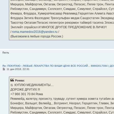
Мирцера, Майфортик, Октагам, Октреотид, Пегасис, Пегие трон, Пента
Рибомустин, Сандиммун, Селлсепт, Симдакс, Симулект, Спрайсел, Сутен
Фемара, Флудара, ХумираНексавар Ревлимид Герцептин Алимта Авас
Флудара Зитига Фазлодекс Треосульфан медак Сандостатин Эксиджад
Таксотер Октагам Пегасис пегинтрон рекормон тайверб тасигна Элок
Энплейт спрайсел И МНОГОЕ ДРУГОЕ ПРЕДЛОЖЕНИЕ В ЛИЧКУ!
/
roma.mamedov2016@yandex.ru
/
(Выезжаем в любые города России.)
Гость
Re: ПОКУПАЮ - ЛЮБЫЕ ЛЕКАРСТВА ПО ВАШИ ЦЕНА ВСЕ РОССИЙ... 89663017084 ( Д
С
11 дек 2016, 22:31
о
о
б
Ромаа:
щ
е
КУПЛЮ МЕДИКАМЕНТЫ....
н
ДОРОЖЕ ДРУГИХ !!!
и
е
‪+7 966 301 70 84‬ Рома
Ремикейд, калетру, презисту, труваду ,сутент хумира зомета тутабин
Бонефос, Вальцит, Велкейд, , Вотриент, Неорал, Герцептин, Гливек, Зи
Мирцера, Майфортик, Октагам, Октреотид, Пегасис, Пегие трон, Пента
Рибомустин, Сандиммун, Селлсепт, Симдакс, Симулект, Спрайсел, Сутен