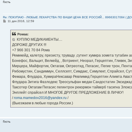
Гость
Re: ПОКУПАЮ - ЛЮБЫЕ ЛЕКАРСТВА ПО ВАШИ ЦЕНА ВСЕ РОССИЙ... 89663017084 ( Д
С
11 дек 2016, 12:59
о
о
б
Ромаа:
щ
е
КУПЛЮ МЕДИКАМЕНТЫ....
н
ДОРОЖЕ ДРУГИХ !!!
и
е
‪+7 966 301 70 84‬ Рома
Ремикейд, калетру, презисту, труваду ,сутент хумира зомета тутабин
Бонефос, Вальцит, Велкейд, , Вотриент, Неорал, Герцептин, Гливек, Зи
Мирцера, Майфортик, Октагам, Октреотид, Пегасис, Пегие трон, Пента
Рибомустин, Сандиммун, Селлсепт, Симдакс, Симулект, Спрайсел, Сутен
Фемара, Флудара, ХумираНексавар Ревлимид Герцептин Алимта Авас
Флудара Зитига Фазлодекс Треосульфан медак Сандостатин Эксиджад
Таксотер Октагам Пегасис пегинтрон рекормон тайверб тасигна Элок
Энплейт спрайсел И МНОГОЕ ДРУГОЕ ПРЕДЛОЖЕНИЕ В ЛИЧКУ!
/
roma.mamedov2016@yandex.ru
/
(Выезжаем в любые города России.)
Гость