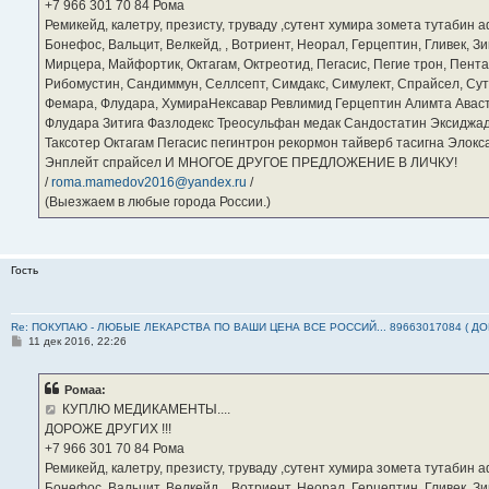
е
‪+7 966 301 70 84‬ Рома
Ремикейд, калетру, презисту, труваду ,сутент хумира зомета тутабин
Бонефос, Вальцит, Велкейд, , Вотриент, Неорал, Герцептин, Гливек, Зи
Мирцера, Майфортик, Октагам, Октреотид, Пегасис, Пегие трон, Пента
Рибомустин, Сандиммун, Селлсепт, Симдакс, Симулект, Спрайсел, Сутен
Фемара, Флудара, ХумираНексавар Ревлимид Герцептин Алимта Авас
Флудара Зитига Фазлодекс Треосульфан медак Сандостатин Эксиджад
Таксотер Октагам Пегасис пегинтрон рекормон тайверб тасигна Элок
Энплейт спрайсел И МНОГОЕ ДРУГОЕ ПРЕДЛОЖЕНИЕ В ЛИЧКУ!
/
roma.mamedov2016@yandex.ru
/
(Выезжаем в любые города России.)
Гость
Re: ПОКУПАЮ - ЛЮБЫЕ ЛЕКАРСТВА ПО ВАШИ ЦЕНА ВСЕ РОССИЙ... 89663017084 ( Д
С
11 дек 2016, 22:26
о
о
б
Ромаа:
щ
е
КУПЛЮ МЕДИКАМЕНТЫ....
н
ДОРОЖЕ ДРУГИХ !!!
и
е
‪+7 966 301 70 84‬ Рома
Ремикейд, калетру, презисту, труваду ,сутент хумира зомета тутабин
Бонефос, Вальцит, Велкейд, , Вотриент, Неорал, Герцептин, Гливек, Зи