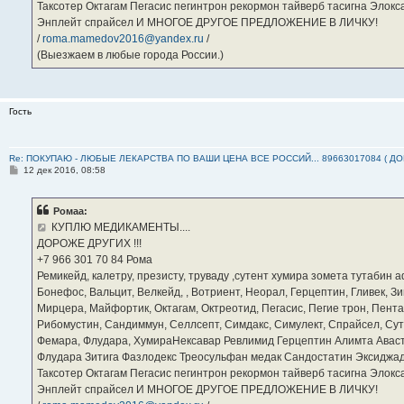
Таксотер Октагам Пегасис пегинтрон рекормон тайверб тасигна Элок
Энплейт спрайсел И МНОГОЕ ДРУГОЕ ПРЕДЛОЖЕНИЕ В ЛИЧКУ!
/
roma.mamedov2016@yandex.ru
/
(Выезжаем в любые города России.)
Гость
Re: ПОКУПАЮ - ЛЮБЫЕ ЛЕКАРСТВА ПО ВАШИ ЦЕНА ВСЕ РОССИЙ... 89663017084 ( Д
С
12 дек 2016, 08:58
о
о
б
Ромаа:
щ
е
КУПЛЮ МЕДИКАМЕНТЫ....
н
ДОРОЖЕ ДРУГИХ !!!
и
е
‪+7 966 301 70 84‬ Рома
Ремикейд, калетру, презисту, труваду ,сутент хумира зомета тутабин
Бонефос, Вальцит, Велкейд, , Вотриент, Неорал, Герцептин, Гливек, Зи
Мирцера, Майфортик, Октагам, Октреотид, Пегасис, Пегие трон, Пента
Рибомустин, Сандиммун, Селлсепт, Симдакс, Симулект, Спрайсел, Сутен
Фемара, Флудара, ХумираНексавар Ревлимид Герцептин Алимта Авас
Флудара Зитига Фазлодекс Треосульфан медак Сандостатин Эксиджад
Таксотер Октагам Пегасис пегинтрон рекормон тайверб тасигна Элок
Энплейт спрайсел И МНОГОЕ ДРУГОЕ ПРЕДЛОЖЕНИЕ В ЛИЧКУ!