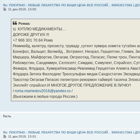
Re: ПОКУПАЮ - ЛЮБЫЕ ЛЕКАРСТВА ПО ВАШИ ЦЕНА ВСЕ РОССИЙ... 89663017084 ( Д
С
11 дек 2016, 13:00
о
о
б
Ромаа:
щ
е
КУПЛЮ МЕДИКАМЕНТЫ....
н
ДОРОЖЕ ДРУГИХ !!!
и
е
‪+7 966 301 70 84‬ Рома
Ремикейд, калетру, презисту, труваду ,сутент хумира зомета тутабин
Бонефос, Вальцит, Велкейд, , Вотриент, Неорал, Герцептин, Гливек, Зи
Мирцера, Майфортик, Октагам, Октреотид, Пегасис, Пегие трон, Пента
Рибомустин, Сандиммун, Селлсепт, Симдакс, Симулект, Спрайсел, Сутен
Фемара, Флудара, ХумираНексавар Ревлимид Герцептин Алимта Авас
Флудара Зитига Фазлодекс Треосульфан медак Сандостатин Эксиджад
Таксотер Октагам Пегасис пегинтрон рекормон тайверб тасигна Элок
Энплейт спрайсел И МНОГОЕ ДРУГОЕ ПРЕДЛОЖЕНИЕ В ЛИЧКУ!
/
roma.mamedov2016@yandex.ru
/
(Выезжаем в любые города России.)
Гость
Re: ПОКУПАЮ - ЛЮБЫЕ ЛЕКАРСТВА ПО ВАШИ ЦЕНА ВСЕ РОССИЙ... 89663017084 ( Д
С
11 дек 2016, 13:01
о