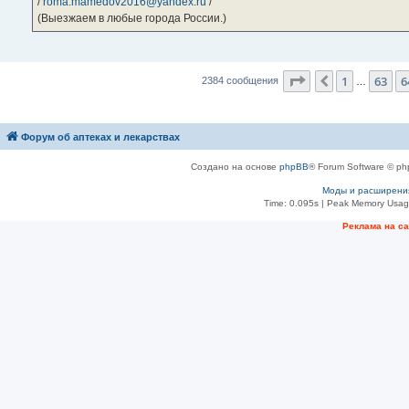
/
roma.mamedov2016@yandex.ru
/
(Выезжаем в любые города России.)
Страница
65
из
2
1
63
6
Пред.
2384 сообщения
…
Форум об аптеках и лекарствах
Создано на основе
phpBB
® Forum Software © ph
Моды и расширени
Time: 0.095s
| Peak Memory Usage
Рeклама на с