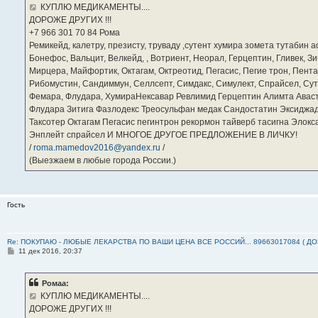
е
КУПЛЮ МЕДИКАМЕНТЫ....
н
ДОРОЖЕ ДРУГИХ !!!
и
е
‪+7 966 301 70 84‬ Рома
Ремикейд, калетру, презисту, труваду ,сутент хумира зомета тутабин
Бонефос, Вальцит, Велкейд, , Вотриент, Неорал, Герцептин, Гливек, Зи
Мирцера, Майфортик, Октагам, Октреотид, Пегасис, Пегие трон, Пента
Рибомустин, Сандиммун, Селлсепт, Симдакс, Симулект, Спрайсел, Сутен
Фемара, Флудара, ХумираНексавар Ревлимид Герцептин Алимта Авас
Флудара Зитига Фазлодекс Треосульфан медак Сандостатин Эксиджад
Таксотер Октагам Пегасис пегинтрон рекормон тайверб тасигна Элок
Энплейт спрайсел И МНОГОЕ ДРУГОЕ ПРЕДЛОЖЕНИЕ В ЛИЧКУ!
/
roma.mamedov2016@yandex.ru
/
(Выезжаем в любые города России.)
Гость
Re: ПОКУПАЮ - ЛЮБЫЕ ЛЕКАРСТВА ПО ВАШИ ЦЕНА ВСЕ РОССИЙ... 89663017084 ( Д
С
11 дек 2016, 20:37
о
о
б
Ромаа:
щ
е
КУПЛЮ МЕДИКАМЕНТЫ....
н
ДОРОЖЕ ДРУГИХ !!!
и