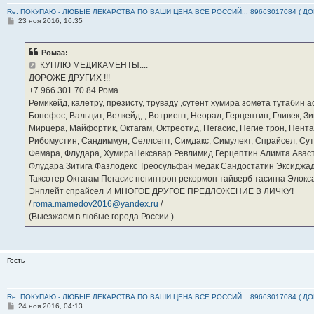
Re: ПОКУПАЮ - ЛЮБЫЕ ЛЕКАРСТВА ПО ВАШИ ЦЕНА ВСЕ РОССИЙ... 89663017084 ( Д
С
23 ноя 2016, 16:35
о
о
б
Ромаа:
щ
е
КУПЛЮ МЕДИКАМЕНТЫ....
н
ДОРОЖЕ ДРУГИХ !!!
и
е
‪+7 966 301 70 84‬ Рома
Ремикейд, калетру, презисту, труваду ,сутент хумира зомета тутабин
Бонефос, Вальцит, Велкейд, , Вотриент, Неорал, Герцептин, Гливек, Зи
Мирцера, Майфортик, Октагам, Октреотид, Пегасис, Пегие трон, Пента
Рибомустин, Сандиммун, Селлсепт, Симдакс, Симулект, Спрайсел, Сутен
Фемара, Флудара, ХумираНексавар Ревлимид Герцептин Алимта Авас
Флудара Зитига Фазлодекс Треосульфан медак Сандостатин Эксиджад
Таксотер Октагам Пегасис пегинтрон рекормон тайверб тасигна Элок
Энплейт спрайсел И МНОГОЕ ДРУГОЕ ПРЕДЛОЖЕНИЕ В ЛИЧКУ!
/
roma.mamedov2016@yandex.ru
/
(Выезжаем в любые города России.)
Гость
Re: ПОКУПАЮ - ЛЮБЫЕ ЛЕКАРСТВА ПО ВАШИ ЦЕНА ВСЕ РОССИЙ... 89663017084 ( Д
С
24 ноя 2016, 04:13
о