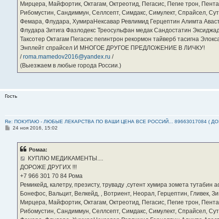
Мирцера, Майфортик, Октагам, Октреотид, Пегасис, Пегие трон, Пента
Рибомустин, Сандиммун, Селлсепт, Симдакс, Симулект, Спрайсел, Сутен
Фемара, Флудара, ХумираНексавар Ревлимид Герцептин Алимта Авас
Флудара Зитига Фазлодекс Треосульфан медак Сандостатин Эксиджад
Таксотер Октагам Пегасис пегинтрон рекормон тайверб тасигна Элок
Энплейт спрайсел И МНОГОЕ ДРУГОЕ ПРЕДЛОЖЕНИЕ В ЛИЧКУ!
/
roma.mamedov2016@yandex.ru
/
(Выезжаем в любые города России.)
Гость
Re: ПОКУПАЮ - ЛЮБЫЕ ЛЕКАРСТВА ПО ВАШИ ЦЕНА ВСЕ РОССИЙ... 89663017084 ( Д
С
24 ноя 2016, 15:02
о
о
б
Ромаа:
щ
е
КУПЛЮ МЕДИКАМЕНТЫ....
н
ДОРОЖЕ ДРУГИХ !!!
и
е
‪+7 966 301 70 84‬ Рома
Ремикейд, калетру, презисту, труваду ,сутент хумира зомета тутабин
Бонефос, Вальцит, Велкейд, , Вотриент, Неорал, Герцептин, Гливек, Зи
Мирцера, Майфортик, Октагам, Октреотид, Пегасис, Пегие трон, Пента
Рибомустин, Сандиммун, Селлсепт, Симдакс, Симулект, Спрайсел, Сутен