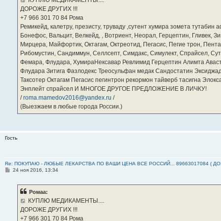
КУПЛЮ МЕДИКАМЕНТЫ....
н
ДОРОЖЕ ДРУГИХ !!!
и
е
‪+7 966 301 70 84‬ Рома
Ремикейд, калетру, презисту, труваду ,сутент хумира зомета тутабин
Бонефос, Вальцит, Велкейд, , Вотриент, Неорал, Герцептин, Гливек, Зи
Мирцера, Майфортик, Октагам, Октреотид, Пегасис, Пегие трон, Пента
Рибомустин, Сандиммун, Селлсепт, Симдакс, Симулект, Спрайсел, Сутен
Фемара, Флудара, ХумираНексавар Ревлимид Герцептин Алимта Авас
Флудара Зитига Фазлодекс Треосульфан медак Сандостатин Эксиджад
Таксотер Октагам Пегасис пегинтрон рекормон тайверб тасигна Элок
Энплейт спрайсел И МНОГОЕ ДРУГОЕ ПРЕДЛОЖЕНИЕ В ЛИЧКУ!
/
roma.mamedov2016@yandex.ru
/
(Выезжаем в любые города России.)
Гость
Re: ПОКУПАЮ - ЛЮБЫЕ ЛЕКАРСТВА ПО ВАШИ ЦЕНА ВСЕ РОССИЙ... 89663017084 ( Д
С
24 ноя 2016, 13:34
о
о
б
Ромаа:
щ
е
КУПЛЮ МЕДИКАМЕНТЫ....
н
ДОРОЖЕ ДРУГИХ !!!
и
е
‪+7 966 301 70 84‬ Рома