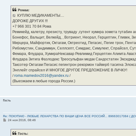
о
б
Ромаа:
щ
е
КУПЛЮ МЕДИКАМЕНТЫ....
н
ДОРОЖЕ ДРУГИХ !!!
и
е
‪+7 966 301 70 84‬ Рома
Ремикейд, калетру, презисту, труваду ,сутент хумира зомета тутабин
Бонефос, Вальцит, Велкейд, , Вотриент, Неорал, Герцептин, Гливек, Зи
Мирцера, Майфортик, Октагам, Октреотид, Пегасис, Пегие трон, Пента
Рибомустин, Сандиммун, Селлсепт, Симдакс, Симулект, Спрайсел, Сутен
Фемара, Флудара, ХумираНексавар Ревлимид Герцептин Алимта Авас
Флудара Зитига Фазлодекс Треосульфан медак Сандостатин Эксиджад
Таксотер Октагам Пегасис пегинтрон рекормон тайверб тасигна Элок
Энплейт спрайсел И МНОГОЕ ДРУГОЕ ПРЕДЛОЖЕНИЕ В ЛИЧКУ!
/
roma.mamedov2016@yandex.ru
/
(Выезжаем в любые города России.)
Гость
Re: ПОКУПАЮ - ЛЮБЫЕ ЛЕКАРСТВА ПО ВАШИ ЦЕНА ВСЕ РОССИЙ... 89663017084 ( Д
С
24 ноя 2016, 08:46
о
о
б
Гость:
щ