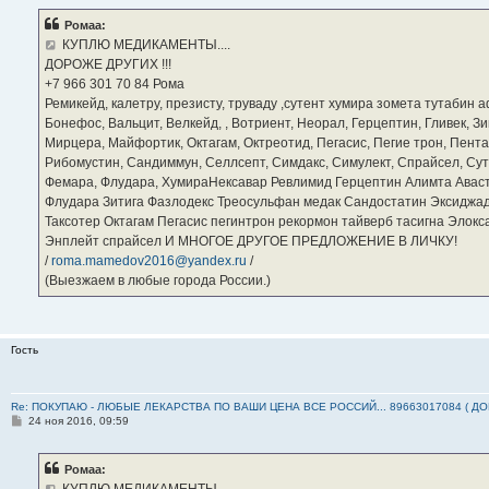
о
б
Ромаа:
щ
е
КУПЛЮ МЕДИКАМЕНТЫ....
н
ДОРОЖЕ ДРУГИХ !!!
и
е
‪+7 966 301 70 84‬ Рома
Ремикейд, калетру, презисту, труваду ,сутент хумира зомета тутабин
Бонефос, Вальцит, Велкейд, , Вотриент, Неорал, Герцептин, Гливек, Зи
Мирцера, Майфортик, Октагам, Октреотид, Пегасис, Пегие трон, Пента
Рибомустин, Сандиммун, Селлсепт, Симдакс, Симулект, Спрайсел, Сутен
Фемара, Флудара, ХумираНексавар Ревлимид Герцептин Алимта Авас
Флудара Зитига Фазлодекс Треосульфан медак Сандостатин Эксиджад
Таксотер Октагам Пегасис пегинтрон рекормон тайверб тасигна Элок
Энплейт спрайсел И МНОГОЕ ДРУГОЕ ПРЕДЛОЖЕНИЕ В ЛИЧКУ!
/
roma.mamedov2016@yandex.ru
/
(Выезжаем в любые города России.)
Гость
Re: ПОКУПАЮ - ЛЮБЫЕ ЛЕКАРСТВА ПО ВАШИ ЦЕНА ВСЕ РОССИЙ... 89663017084 ( Д
С
24 ноя 2016, 09:59
о
о
б
Ромаа:
щ
е