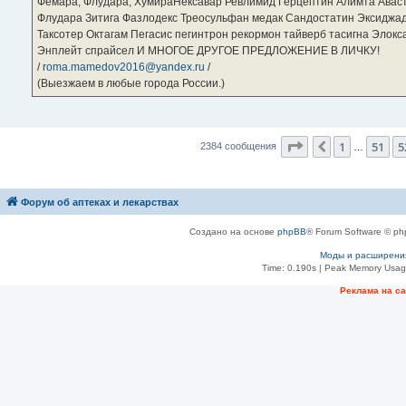
Фемара, Флудара, ХумираНексавар Ревлимид Герцептин Алимта Авас
Флудара Зитига Фазлодекс Треосульфан медак Сандостатин Эксиджад
Таксотер Октагам Пегасис пегинтрон рекормон тайверб тасигна Элок
Энплейт спрайсел И МНОГОЕ ДРУГОЕ ПРЕДЛОЖЕНИЕ В ЛИЧКУ!
/
roma.mamedov2016@yandex.ru
/
(Выезжаем в любые города России.)
Страница
53
из
2
1
51
5
Пред.
2384 сообщения
…
Форум об аптеках и лекарствах
Создано на основе
phpBB
® Forum Software © ph
Моды и расширени
Time: 0.190s
| Peak Memory Usage
Рeклама на с