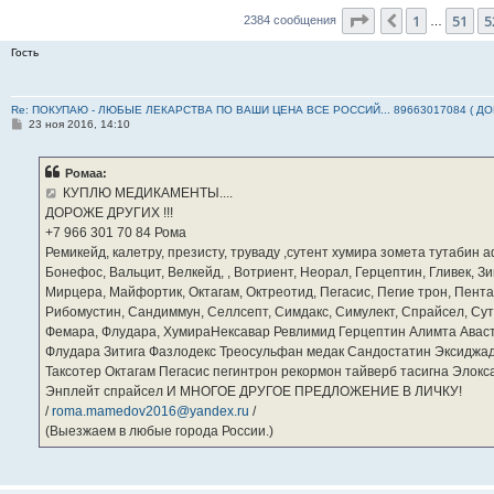
Страница
53
из
2
1
51
5
Пред.
2384 сообщения
…
Гость
Re: ПОКУПАЮ - ЛЮБЫЕ ЛЕКАРСТВА ПО ВАШИ ЦЕНА ВСЕ РОССИЙ... 89663017084 ( Д
С
23 ноя 2016, 14:10
о
о
б
Ромаа:
щ
е
КУПЛЮ МЕДИКАМЕНТЫ....
н
ДОРОЖЕ ДРУГИХ !!!
и
е
‪+7 966 301 70 84‬ Рома
Ремикейд, калетру, презисту, труваду ,сутент хумира зомета тутабин
Бонефос, Вальцит, Велкейд, , Вотриент, Неорал, Герцептин, Гливек, Зи
Мирцера, Майфортик, Октагам, Октреотид, Пегасис, Пегие трон, Пента
Рибомустин, Сандиммун, Селлсепт, Симдакс, Симулект, Спрайсел, Сутен
Фемара, Флудара, ХумираНексавар Ревлимид Герцептин Алимта Авас
Флудара Зитига Фазлодекс Треосульфан медак Сандостатин Эксиджад
Таксотер Октагам Пегасис пегинтрон рекормон тайверб тасигна Элок
Энплейт спрайсел И МНОГОЕ ДРУГОЕ ПРЕДЛОЖЕНИЕ В ЛИЧКУ!
/
roma.mamedov2016@yandex.ru
/
(Выезжаем в любые города России.)