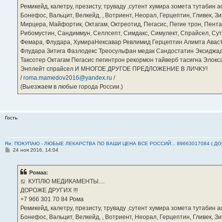
Ремикейд, калетру, презисту, труваду ,сутент хумира зомета тутабин
Бонефос, Вальцит, Велкейд, , Вотриент, Неорал, Герцептин, Гливек, Зи
Мирцера, Майфортик, Октагам, Октреотид, Пегасис, Пегие трон, Пента
Рибомустин, Сандиммун, Селлсепт, Симдакс, Симулект, Спрайсел, Сутен
Фемара, Флудара, ХумираНексавар Ревлимид Герцептин Алимта Авас
Флудара Зитига Фазлодекс Треосульфан медак Сандостатин Эксиджад
Таксотер Октагам Пегасис пегинтрон рекормон тайверб тасигна Элок
Энплейт спрайсел И МНОГОЕ ДРУГОЕ ПРЕДЛОЖЕНИЕ В ЛИЧКУ!
/
roma.mamedov2016@yandex.ru
/
(Выезжаем в любые города России.)
Гость
Re: ПОКУПАЮ - ЛЮБЫЕ ЛЕКАРСТВА ПО ВАШИ ЦЕНА ВСЕ РОССИЙ... 89663017084 ( Д
С
24 ноя 2016, 14:04
о
о
б
Ромаа:
щ
е
КУПЛЮ МЕДИКАМЕНТЫ....
н
ДОРОЖЕ ДРУГИХ !!!
и
е
‪+7 966 301 70 84‬ Рома
Ремикейд, калетру, презисту, труваду ,сутент хумира зомета тутабин
Бонефос, Вальцит, Велкейд, , Вотриент, Неорал, Герцептин, Гливек, Зи