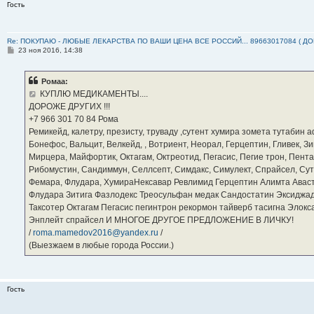
Гость
Re: ПОКУПАЮ - ЛЮБЫЕ ЛЕКАРСТВА ПО ВАШИ ЦЕНА ВСЕ РОССИЙ... 89663017084 ( Д
С
23 ноя 2016, 14:38
о
о
б
Ромаа:
щ
е
КУПЛЮ МЕДИКАМЕНТЫ....
н
ДОРОЖЕ ДРУГИХ !!!
и
е
‪+7 966 301 70 84‬ Рома
Ремикейд, калетру, презисту, труваду ,сутент хумира зомета тутабин
Бонефос, Вальцит, Велкейд, , Вотриент, Неорал, Герцептин, Гливек, Зи
Мирцера, Майфортик, Октагам, Октреотид, Пегасис, Пегие трон, Пента
Рибомустин, Сандиммун, Селлсепт, Симдакс, Симулект, Спрайсел, Сутен
Фемара, Флудара, ХумираНексавар Ревлимид Герцептин Алимта Авас
Флудара Зитига Фазлодекс Треосульфан медак Сандостатин Эксиджад
Таксотер Октагам Пегасис пегинтрон рекормон тайверб тасигна Элок
Энплейт спрайсел И МНОГОЕ ДРУГОЕ ПРЕДЛОЖЕНИЕ В ЛИЧКУ!
/
roma.mamedov2016@yandex.ru
/
(Выезжаем в любые города России.)
Гость