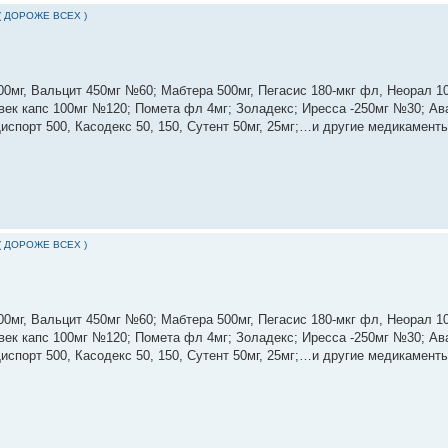
( ДОРОЖЕ ВСЕХ )
0мг, Вальцит 450мг №60; Мабтера 500мг, Пегасис 180-мкг фл, Неорал 100
Гливек капс 100мг №120; Помета фл 4мг; Золадекс; Иресса -250мг №30; Ав
Диспорт 500, Касодекс 50, 150, Сутент 50мг, 25мг;…и другие медикаменты
( ДОРОЖЕ ВСЕХ )
0мг, Вальцит 450мг №60; Мабтера 500мг, Пегасис 180-мкг фл, Неорал 100
Гливек капс 100мг №120; Помета фл 4мг; Золадекс; Иресса -250мг №30; Ав
Диспорт 500, Касодекс 50, 150, Сутент 50мг, 25мг;…и другие медикаменты