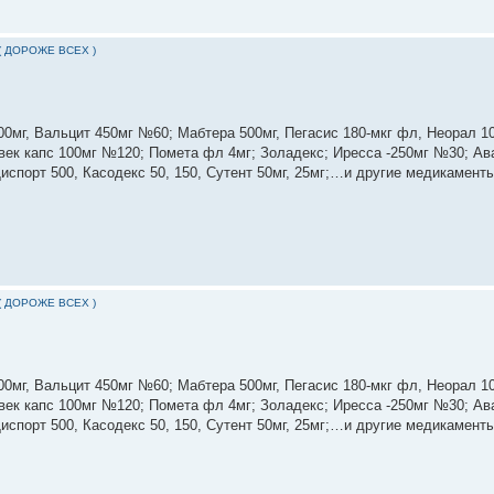
( ДОРОЖЕ ВСЕХ )
0мг, Вальцит 450мг №60; Мабтера 500мг, Пегасис 180-мкг фл, Неорал 100
Гливек капс 100мг №120; Помета фл 4мг; Золадекс; Иресса -250мг №30; Ав
Диспорт 500, Касодекс 50, 150, Сутент 50мг, 25мг;…и другие медикаменты
( ДОРОЖЕ ВСЕХ )
0мг, Вальцит 450мг №60; Мабтера 500мг, Пегасис 180-мкг фл, Неорал 100
Гливек капс 100мг №120; Помета фл 4мг; Золадекс; Иресса -250мг №30; Ав
Диспорт 500, Касодекс 50, 150, Сутент 50мг, 25мг;…и другие медикаменты