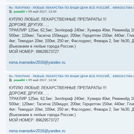
Re: ПОКУПАЮ - ЛЮБЫЕ ЛЕКАРСТВА ПО ВАШИ ЦЕНА ВСЕ РОССИЙ... 89663017084 
С
рома84
»
05 май 2017, 13:40
о
о
КУПЛЮ ЛЮБЫЕ ЛЕКАРСТВЕННЫЕ ПРЕПАРАТЫ !!!
б
ДОРОЖЕ ДРУГИХ…..
щ
е
ТРАКЛИР 125мг, 62,5мг; Зелбораф 240мг; Хумира 40мг, Ремикейд 10
н
500мг; 120мкг; Тасигна 150мццsг, 200мг, Герцептин 150мг, 440мг; 
и
е
4мг; Темодал 20мг, 100мг, 250 мг; Фаслодекс; Фемара 2, 5мг №30, 
(Выезжаем в любые города России.)
МОЙ НОМЕР: ‪89629573727‬
roma.mamedov2016@yandex.ru
Re: ПОКУПАЮ - ЛЮБЫЕ ЛЕКАРСТВА ПО ВАШИ ЦЕНА ВСЕ РОССИЙ... 89663017084 
С
рома84
»
05 май 2017, 14:34
о
о
КУПЛЮ ЛЮБЫЕ ЛЕКАРСТВЕННЫЕ ПРЕПАРАТЫ !!!
б
ДОРОЖЕ ДРУГИХ…..
щ
е
ТРАКЛИР 125мг, 62,5мг; Зелбораф 240мг; Хумира 40мг, Ремикейд 10
н
500мг; 120мкг; Тасигна 150мццsг, 200мг, Герцептин 150мг, 440мг; 
и
е
4мг; Темодал 20мг, 100мг, 250 мг; Фаслодекс; Фемара 2, 5мг №30, 
(Выезжаем в любые города России.)
МОЙ НОМЕР: 89629573727
roma.mamedov2016@yandex.ru