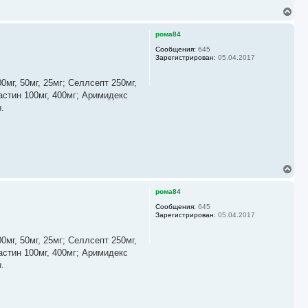
В
е
р
рома84
н
у
Сообщения:
645
Зарегистрирован:
05.04.2017
т
ь
с
мг, 50мг, 25мг; Селлсепт 250мг,
я
астин 100мг, 400мг; Аримидекс
к
.
н
а
ч
а
л
у
В
е
р
рома84
н
у
Сообщения:
645
Зарегистрирован:
05.04.2017
т
ь
с
мг, 50мг, 25мг; Селлсепт 250мг,
я
астин 100мг, 400мг; Аримидекс
к
.
н
а
ч
а
л