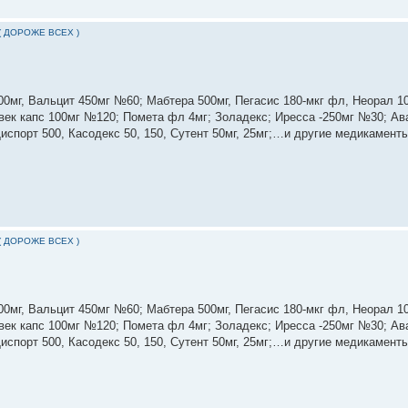
( ДОРОЖЕ ВСЕХ )
0мг, Вальцит 450мг №60; Мабтера 500мг, Пегасис 180-мкг фл, Неорал 100
Гливек капс 100мг №120; Помета фл 4мг; Золадекс; Иресса -250мг №30; Ав
Диспорт 500, Касодекс 50, 150, Сутент 50мг, 25мг;…и другие медикаменты
( ДОРОЖЕ ВСЕХ )
0мг, Вальцит 450мг №60; Мабтера 500мг, Пегасис 180-мкг фл, Неорал 100
Гливек капс 100мг №120; Помета фл 4мг; Золадекс; Иресса -250мг №30; Ав
Диспорт 500, Касодекс 50, 150, Сутент 50мг, 25мг;…и другие медикаменты