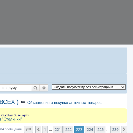
Поиск
Расширенный поиск
ВСЕХ )
⇐
Объявления о покупке аптечных товаров
а каждые 30 минут
и "Столички"
Страница
223
из
239
1
221
222
223
224
225
239
Пред.
Сл
384 сообщения
…
…