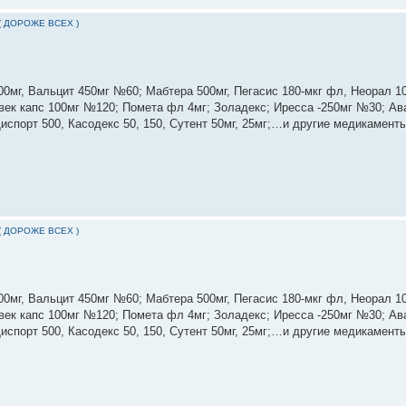
( ДОРОЖЕ ВСЕХ )
0мг, Вальцит 450мг №60; Мабтера 500мг, Пегасис 180-мкг фл, Неорал 100
Гливек капс 100мг №120; Помета фл 4мг; Золадекс; Иресса -250мг №30; Ав
Диспорт 500, Касодекс 50, 150, Сутент 50мг, 25мг;…и другие медикаменты
( ДОРОЖЕ ВСЕХ )
0мг, Вальцит 450мг №60; Мабтера 500мг, Пегасис 180-мкг фл, Неорал 100
Гливек капс 100мг №120; Помета фл 4мг; Золадекс; Иресса -250мг №30; Ав
Диспорт 500, Касодекс 50, 150, Сутент 50мг, 25мг;…и другие медикаменты