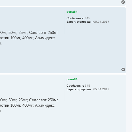
В
е
р
рома84
н
у
Сообщения:
645
Зарегистрирован:
05.04.2017
т
ь
с
мг, 50мг, 25мг; Селлсепт 250мг,
я
астин 100мг, 400мг; Аримидекс
к
.
н
а
ч
а
л
у
В
е
р
рома84
н
у
Сообщения:
645
Зарегистрирован:
05.04.2017
т
ь
с
мг, 50мг, 25мг; Селлсепт 250мг,
я
астин 100мг, 400мг; Аримидекс
к
.
н
а
ч
а
л
у