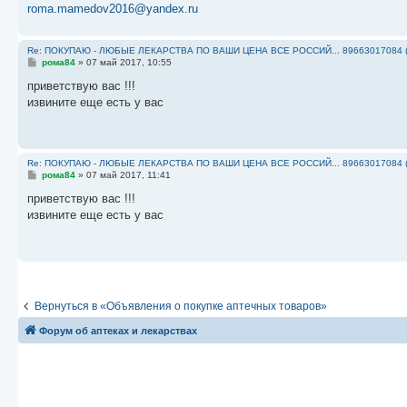
roma.mamedov2016@yandex.ru
Re: ПОКУПАЮ - ЛЮБЫЕ ЛЕКАРСТВА ПО ВАШИ ЦЕНА ВСЕ РОССИЙ... 89663017084 
С
рома84
»
07 май 2017, 10:55
о
о
приветствую вас !!!
б
извините еще есть у вас
щ
е
н
и
е
Re: ПОКУПАЮ - ЛЮБЫЕ ЛЕКАРСТВА ПО ВАШИ ЦЕНА ВСЕ РОССИЙ... 89663017084 
С
рома84
»
07 май 2017, 11:41
о
о
приветствую вас !!!
б
извините еще есть у вас
щ
е
н
и
е
Вернуться в «Объявления о покупке аптечных товаров»
Форум об аптеках и лекарствах