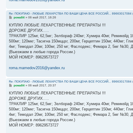
Re: ПОКУПАЮ - ЛЮБЫЕ ЛЕКАРСТВА ПО ВАШИ ЦЕНА ВСЕ РОССИЙ... 89663017084 
С
рома84
»
06 май 2017, 16:26
о
о
КУПЛЮ ЛЮБЫЕ ЛЕКАРСТВЕННЫЕ ПРЕПАРАТЫ !!!
б
ДОРОЖЕ ДРУГИХ…..
щ
е
ТРАКЛИР 125мг, 62,5мг; Зелбораф 240мг; Хумира 40мг, Ремикейд 10
н
500мг; 120мкг; Тасигна 150мццsг, 200мг, Герцептин 150мг, 440мг; 
и
е
4мг; Темодал 20мг, 100мг, 250 мг; Фаслодекс; Фемара 2, 5мг №30, 
(Выезжаем в любые города России.)
МОЙ НОМЕР: 89629573727
roma.mamedov2016@yandex.ru
Re: ПОКУПАЮ - ЛЮБЫЕ ЛЕКАРСТВА ПО ВАШИ ЦЕНА ВСЕ РОССИЙ... 89663017084 
С
рома84
»
06 май 2017, 20:37
о
о
КУПЛЮ ЛЮБЫЕ ЛЕКАРСТВЕННЫЕ ПРЕПАРАТЫ !!!
б
ДОРОЖЕ ДРУГИХ…..
щ
е
ТРАКЛИР 125мг, 62,5мг; Зелбораф 240мг; Хумира 40мг, Ремикейд 10
н
500мг; 120мкг; Тасигна 150мццsг, 200мг, Герцептин 150мг, 440мг; 
и
е
4мг; Темодал 20мг, 100мг, 250 мг; Фаслодекс; Фемара 2, 5мг №30, 
(Выезжаем в любые города России.)
МОЙ НОМЕР: 89629573727