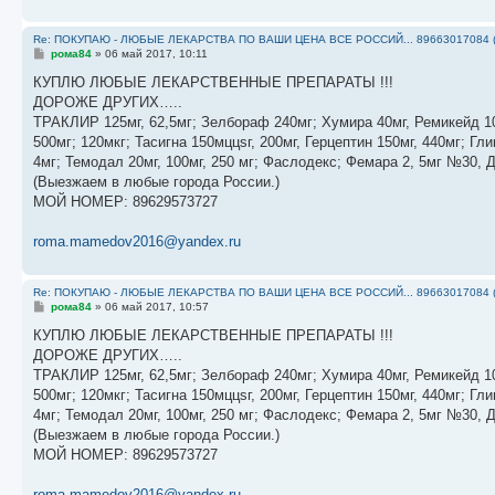
Re: ПОКУПАЮ - ЛЮБЫЕ ЛЕКАРСТВА ПО ВАШИ ЦЕНА ВСЕ РОССИЙ... 89663017084 
С
рома84
»
06 май 2017, 10:11
о
о
КУПЛЮ ЛЮБЫЕ ЛЕКАРСТВЕННЫЕ ПРЕПАРАТЫ !!!
б
ДОРОЖЕ ДРУГИХ…..
щ
е
ТРАКЛИР 125мг, 62,5мг; Зелбораф 240мг; Хумира 40мг, Ремикейд 10
н
500мг; 120мкг; Тасигна 150мццsг, 200мг, Герцептин 150мг, 440мг; 
и
е
4мг; Темодал 20мг, 100мг, 250 мг; Фаслодекс; Фемара 2, 5мг №30, 
(Выезжаем в любые города России.)
МОЙ НОМЕР: 89629573727
roma.mamedov2016@yandex.ru
Re: ПОКУПАЮ - ЛЮБЫЕ ЛЕКАРСТВА ПО ВАШИ ЦЕНА ВСЕ РОССИЙ... 89663017084 
С
рома84
»
06 май 2017, 10:57
о
о
КУПЛЮ ЛЮБЫЕ ЛЕКАРСТВЕННЫЕ ПРЕПАРАТЫ !!!
б
ДОРОЖЕ ДРУГИХ…..
щ
е
ТРАКЛИР 125мг, 62,5мг; Зелбораф 240мг; Хумира 40мг, Ремикейд 10
н
500мг; 120мкг; Тасигна 150мццsг, 200мг, Герцептин 150мг, 440мг; 
и
е
4мг; Темодал 20мг, 100мг, 250 мг; Фаслодекс; Фемара 2, 5мг №30, 
(Выезжаем в любые города России.)
МОЙ НОМЕР: 89629573727
roma.mamedov2016@yandex.ru