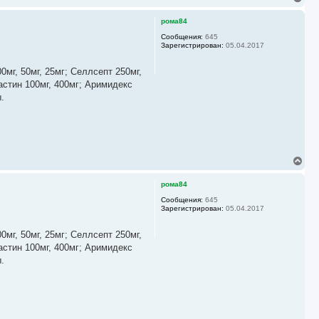
е
р
рома84
н
у
Сообщения:
645
Зарегистрирован:
05.04.2017
т
ь
с
мг, 50мг, 25мг; Селлсепт 250мг,
я
астин 100мг, 400мг; Аримидекс
к
.
н
а
ч
а
л
у
В
е
р
рома84
н
у
Сообщения:
645
Зарегистрирован:
05.04.2017
т
ь
с
мг, 50мг, 25мг; Селлсепт 250мг,
я
астин 100мг, 400мг; Аримидекс
к
.
н
а
ч
а
л
у