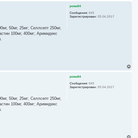
рома84
Сообщения:
645
Зарегистрирован:
05.04.2017
мг, 50мг, 25мг; Селлсепт 250мг,
астин 100мг, 400мг; Аримидекс
.
В
е
р
рома84
н
у
Сообщения:
645
Зарегистрирован:
05.04.2017
т
ь
с
мг, 50мг, 25мг; Селлсепт 250мг,
я
астин 100мг, 400мг; Аримидекс
к
.
н
а
ч
а
л
у
В