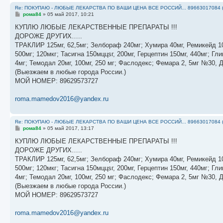
Re: ПОКУПАЮ - ЛЮБЫЕ ЛЕКАРСТВА ПО ВАШИ ЦЕНА ВСЕ РОССИЙ... 89663017084 
С
рома84
»
05 май 2017, 10:21
о
о
КУПЛЮ ЛЮБЫЕ ЛЕКАРСТВЕННЫЕ ПРЕПАРАТЫ !!!
б
ДОРОЖЕ ДРУГИХ…..
щ
е
ТРАКЛИР 125мг, 62,5мг; Зелбораф 240мг; Хумира 40мг, Ремикейд 10
н
500мг; 120мкг; Тасигна 150мццsг, 200мг, Герцептин 150мг, 440мг; 
и
е
4мг; Темодал 20мг, 100мг, 250 мг; Фаслодекс; Фемара 2, 5мг №30, 
(Выезжаем в любые города России.)
МОЙ НОМЕР: 89629573727
roma.mamedov2016@yandex.ru
Re: ПОКУПАЮ - ЛЮБЫЕ ЛЕКАРСТВА ПО ВАШИ ЦЕНА ВСЕ РОССИЙ... 89663017084 
С
рома84
»
05 май 2017, 13:17
о
о
КУПЛЮ ЛЮБЫЕ ЛЕКАРСТВЕННЫЕ ПРЕПАРАТЫ !!!
б
ДОРОЖЕ ДРУГИХ…..
щ
е
ТРАКЛИР 125мг, 62,5мг; Зелбораф 240мг; Хумира 40мг, Ремикейд 10
н
500мг; 120мкг; Тасигна 150мццsг, 200мг, Герцептин 150мг, 440мг; 
и
е
4мг; Темодал 20мг, 100мг, 250 мг; Фаслодекс; Фемара 2, 5мг №30, 
(Выезжаем в любые города России.)
МОЙ НОМЕР: 89629573727
roma.mamedov2016@yandex.ru