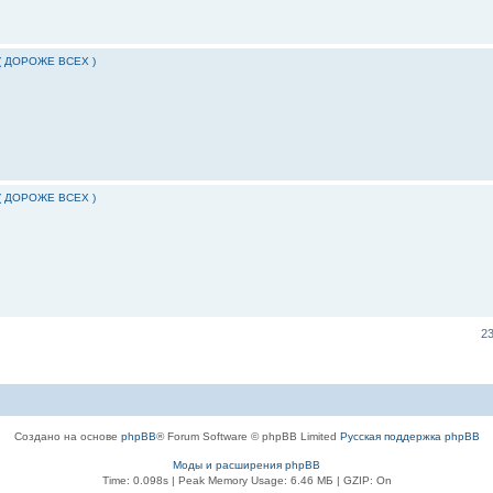
( ДОРОЖЕ ВСЕХ )
( ДОРОЖЕ ВСЕХ )
2
Создано на основе
phpBB
® Forum Software © phpBB Limited
Русская поддержка phpBB
Моды и расширения phpBB
Time: 0.098s
| Peak Memory Usage: 6.46 МБ | GZIP: On