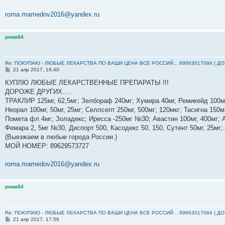
roma.mamedov2016@yandex.ru
рома84
Re: ПОКУПАЮ - ЛЮБЫЕ ЛЕКАРСТВА ПО ВАШИ ЦЕНА ВСЕ РОССИЙ... 89663017084 ( Д
С
21 апр 2017, 16:40
о
о
КУПЛЮ ЛЮБЫЕ ЛЕКАРСТВЕННЫЕ ПРЕПАРАТЫ !!!
б
ДОРОЖЕ ДРУГИХ…..
щ
е
ТРАКЛИР 125мг, 62,5мг; Зелбораф 240мг; Хумира 40мг, Ремикейд 100мг
н
Неорал 100мг, 50мг, 25мг; Селлсепт 250мг, 500мг; 120мкг; Тасигна 150м
и
е
Помета фл 4мг; Золадекс; Иресса -250мг №30; Авастин 100мг, 400мг; А
Фемара 2, 5мг №30, Диспорт 500, Касодекс 50, 150, Сутент 50мг, 25м
(Выезжаем в любые города России.)
МОЙ НОМЕР: ‪89629573727‬
roma.mamedov2016@yandex.ru
рома84
Re: ПОКУПАЮ - ЛЮБЫЕ ЛЕКАРСТВА ПО ВАШИ ЦЕНА ВСЕ РОССИЙ... 89663017084 ( Д
С
21 апр 2017, 17:56
о