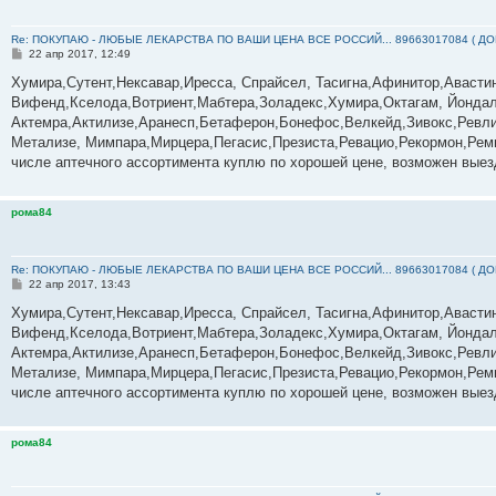
Re: ПОКУПАЮ - ЛЮБЫЕ ЛЕКАРСТВА ПО ВАШИ ЦЕНА ВСЕ РОССИЙ... 89663017084 ( Д
С
22 апр 2017, 12:49
о
о
Хумира,Сутент,Нексавар,Иресса, Спрайсел, Тасигна,Афинитор,Авасти
б
Вифенд,Кселода,Вотриент,Мабтера,Золадекс,Хумира,Октагам, Йондал
щ
е
Актемра,Актилизе,Аранесп,Бетаферон,Бонефос,Велкейд,Зивокс,Ревли
н
Метализе, Мимпара,Мирцера,Пегасис,Презиста,Ревацио,Рекормон,Реми
и
е
числе аптечного ассортимента куплю по хорошей цене, возможен выез
рома84
Re: ПОКУПАЮ - ЛЮБЫЕ ЛЕКАРСТВА ПО ВАШИ ЦЕНА ВСЕ РОССИЙ... 89663017084 ( Д
С
22 апр 2017, 13:43
о
о
Хумира,Сутент,Нексавар,Иресса, Спрайсел, Тасигна,Афинитор,Авасти
б
Вифенд,Кселода,Вотриент,Мабтера,Золадекс,Хумира,Октагам, Йондал
щ
е
Актемра,Актилизе,Аранесп,Бетаферон,Бонефос,Велкейд,Зивокс,Ревли
н
Метализе, Мимпара,Мирцера,Пегасис,Презиста,Ревацио,Рекормон,Реми
и
е
числе аптечного ассортимента куплю по хорошей цене, возможен выез
рома84