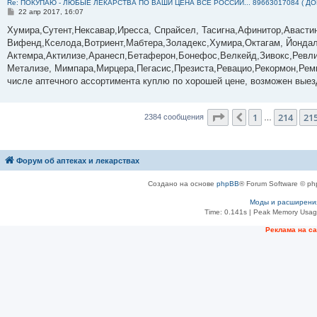
Re: ПОКУПАЮ - ЛЮБЫЕ ЛЕКАРСТВА ПО ВАШИ ЦЕНА ВСЕ РОССИЙ... 89663017084 ( Д
С
22 апр 2017, 16:07
о
о
Хумира,Сутент,Нексавар,Иресса, Спрайсел, Тасигна,Афинитор,Авасти
б
Вифенд,Кселода,Вотриент,Мабтера,Золадекс,Хумира,Октагам, Йондал
щ
е
Актемра,Актилизе,Аранесп,Бетаферон,Бонефос,Велкейд,Зивокс,Ревли
н
Метализе, Мимпара,Мирцера,Пегасис,Презиста,Ревацио,Рекормон,Реми
и
е
числе аптечного ассортимента куплю по хорошей цене, возможен выез
Страница
216
из
23
1
214
21
Пред.
2384 сообщения
…
Форум об аптеках и лекарствах
Создано на основе
phpBB
® Forum Software © ph
Моды и расширени
Time: 0.141s
| Peak Memory Usage
Рeклама на с