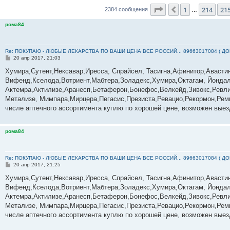
Страница
216
из
23
1
214
21
Пред.
2384 сообщения
…
рома84
Re: ПОКУПАЮ - ЛЮБЫЕ ЛЕКАРСТВА ПО ВАШИ ЦЕНА ВСЕ РОССИЙ... 89663017084 ( Д
С
20 апр 2017, 21:03
о
о
Хумира,Сутент,Нексавар,Иресса, Спрайсел, Тасигна,Афинитор,Авасти
б
Вифенд,Кселода,Вотриент,Мабтера,Золадекс,Хумира,Октагам, Йондал
щ
е
Актемра,Актилизе,Аранесп,Бетаферон,Бонефос,Велкейд,Зивокс,Ревли
н
Метализе, Мимпара,Мирцера,Пегасис,Презиста,Ревацио,Рекормон,Реми
и
е
числе аптечного ассортимента куплю по хорошей цене, возможен выез
рома84
Re: ПОКУПАЮ - ЛЮБЫЕ ЛЕКАРСТВА ПО ВАШИ ЦЕНА ВСЕ РОССИЙ... 89663017084 ( Д
С
20 апр 2017, 21:25
о
о
Хумира,Сутент,Нексавар,Иресса, Спрайсел, Тасигна,Афинитор,Авасти
б
Вифенд,Кселода,Вотриент,Мабтера,Золадекс,Хумира,Октагам, Йондал
щ
е
Актемра,Актилизе,Аранесп,Бетаферон,Бонефос,Велкейд,Зивокс,Ревли
н
Метализе, Мимпара,Мирцера,Пегасис,Презиста,Ревацио,Рекормон,Реми
и
е
числе аптечного ассортимента куплю по хорошей цене, возможен выез