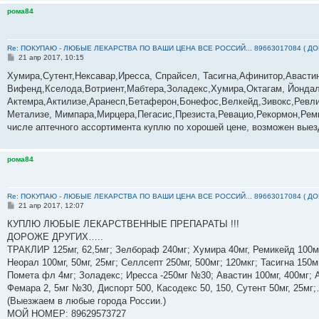
рома84
Re: ПОКУПАЮ - ЛЮБЫЕ ЛЕКАРСТВА ПО ВАШИ ЦЕНА ВСЕ РОССИЙ... 89663017084 ( Д
С
21 апр 2017, 10:15
о
о
Хумира,Сутент,Нексавар,Иресса, Спрайсел, Тасигна,Афинитор,Авасти
б
Вифенд,Кселода,Вотриент,Мабтера,Золадекс,Хумира,Октагам, Йондал
щ
е
Актемра,Актилизе,Аранесп,Бетаферон,Бонефос,Велкейд,Зивокс,Ревли
н
Метализе, Мимпара,Мирцера,Пегасис,Презиста,Ревацио,Рекормон,Реми
и
е
числе аптечного ассортимента куплю по хорошей цене, возможен выез
рома84
Re: ПОКУПАЮ - ЛЮБЫЕ ЛЕКАРСТВА ПО ВАШИ ЦЕНА ВСЕ РОССИЙ... 89663017084 ( Д
С
21 апр 2017, 12:07
о
о
КУПЛЮ ЛЮБЫЕ ЛЕКАРСТВЕННЫЕ ПРЕПАРАТЫ !!!
б
ДОРОЖЕ ДРУГИХ…..
щ
е
ТРАКЛИР 125мг, 62,5мг; Зелбораф 240мг; Хумира 40мг, Ремикейд 100мг
н
Неорал 100мг, 50мг, 25мг; Селлсепт 250мг, 500мг; 120мкг; Тасигна 150м
и
е
Помета фл 4мг; Золадекс; Иресса -250мг №30; Авастин 100мг, 400мг; А
Фемара 2, 5мг №30, Диспорт 500, Касодекс 50, 150, Сутент 50мг, 25м
(Выезжаем в любые города России.)
МОЙ НОМЕР: ‪89629573727‬