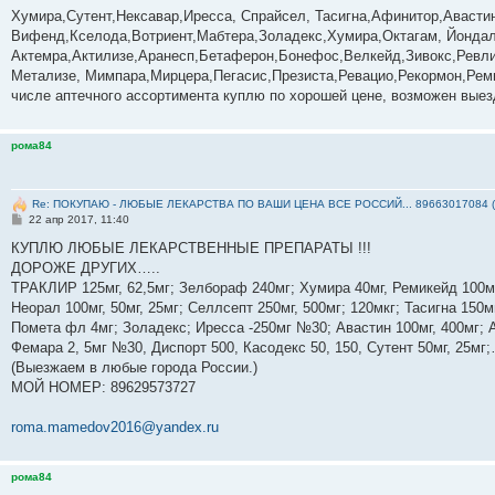
о
Хумира,Сутент,Нексавар,Иресса, Спрайсел, Тасигна,Афинитор,Авасти
б
Вифенд,Кселода,Вотриент,Мабтера,Золадекс,Хумира,Октагам, Йондал
щ
е
Актемра,Актилизе,Аранесп,Бетаферон,Бонефос,Велкейд,Зивокс,Ревли
н
Метализе, Мимпара,Мирцера,Пегасис,Презиста,Ревацио,Рекормон,Реми
и
е
числе аптечного ассортимента куплю по хорошей цене, возможен выез
рома84
Re: ПОКУПАЮ - ЛЮБЫЕ ЛЕКАРСТВА ПО ВАШИ ЦЕНА ВСЕ РОССИЙ... 89663017084 
С
22 апр 2017, 11:40
о
о
КУПЛЮ ЛЮБЫЕ ЛЕКАРСТВЕННЫЕ ПРЕПАРАТЫ !!!
б
ДОРОЖЕ ДРУГИХ…..
щ
е
ТРАКЛИР 125мг, 62,5мг; Зелбораф 240мг; Хумира 40мг, Ремикейд 100мг
н
Неорал 100мг, 50мг, 25мг; Селлсепт 250мг, 500мг; 120мкг; Тасигна 150м
и
е
Помета фл 4мг; Золадекс; Иресса -250мг №30; Авастин 100мг, 400мг; А
Фемара 2, 5мг №30, Диспорт 500, Касодекс 50, 150, Сутент 50мг, 25м
(Выезжаем в любые города России.)
МОЙ НОМЕР: ‪89629573727‬
roma.mamedov2016@yandex.ru
рома84