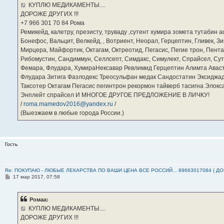
е
КУПЛЮ МЕДИКАМЕНТЫ....
н
ДОРОЖЕ ДРУГИХ !!!
и
е
‪+7 966 301 70 84‬ Рома
Ремикейд, калетру, презисту, труваду ,сутент хумира зомета тутабин
Бонефос, Вальцит, Велкейд, , Вотриент, Неорал, Герцептин, Гливек, Зи
Мирцера, Майфортик, Октагам, Октреотид, Пегасис, Пегие трон, Пента
Рибомустин, Сандиммун, Селлсепт, Симдакс, Симулект, Спрайсел, Сутен
Фемара, Флудара, ХумираНексавар Ревлимид Герцептин Алимта Авас
Флудара Зитига Фазлодекс Треосульфан медак Сандостатин Эксиджад
Таксотер Октагам Пегасис пегинтрон рекормон тайверб тасигна Элок
Энплейт спрайсел И МНОГОЕ ДРУГОЕ ПРЕДЛОЖЕНИЕ В ЛИЧКУ!
/
roma.mamedov2016@yandex.ru
/
(Выезжаем в любые города России.)
Гость
Re: ПОКУПАЮ - ЛЮБЫЕ ЛЕКАРСТВА ПО ВАШИ ЦЕНА ВСЕ РОССИЙ... 89663017084 ( Д
С
17 мар 2017, 07:58
о
о
б
Ромаа:
щ
е
КУПЛЮ МЕДИКАМЕНТЫ....
н
ДОРОЖЕ ДРУГИХ !!!
и