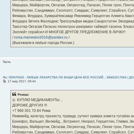
Мирцера, Майфортик, Октагам, Октреотид, Пегасис, Пегие трон, Пента
Рибомустин, Сандиммун, Селлсепт, Симдакс, Симулект, Спрайсел, Сутен
Фемара, Флудара, ХумираНексавар Ревлимид Герцептин Алимта Авас
Флудара Зитига Фазлодекс Треосульфан медак Сандостатин Эксиджад
Таксотер Октагам Пегасис пегинтрон рекормон тайверб тасигна Элок
Энплейт спрайсел И МНОГОЕ ДРУГОЕ ПРЕДЛОЖЕНИЕ В ЛИЧКУ!
/
roma.mamedov2016@yandex.ru
/
(Выезжаем в любые города России.)
Гость
Re: ПОКУПАЮ - ЛЮБЫЕ ЛЕКАРСТВА ПО ВАШИ ЦЕНА ВСЕ РОССИЙ... 89663017084 ( Д
С
17 мар 2017, 09:44
о
о
б
Ромаа:
щ
е
КУПЛЮ МЕДИКАМЕНТЫ....
н
ДОРОЖЕ ДРУГИХ !!!
и
е
‪+7 966 301 70 84‬ Рома
Ремикейд, калетру, презисту, труваду ,сутент хумира зомета тутабин
Бонефос, Вальцит, Велкейд, , Вотриент, Неорал, Герцептин, Гливек, Зи
Мирцера, Майфортик, Октагам, Октреотид, Пегасис, Пегие трон, Пента
Рибомустин, Сандиммун, Селлсепт, Симдакс, Симулект, Спрайсел, Сутен