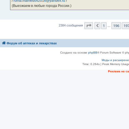
/
roma.mamedov2016@yandex.ru
/
(Выезжаем в любые города России.)
Страница
198
из
23
1
196
19
Пред.
2384 сообщения
…
Форум об аптеках и лекарствах
Создано на основе
phpBB
® Forum Software © ph
Моды и расширени
Time: 0.264s
| Peak Memory Usage
Рeклама на с