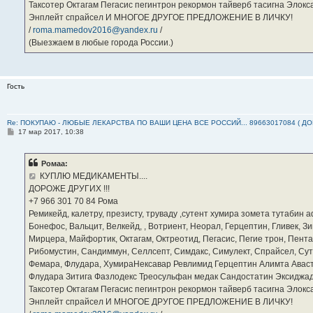
Таксотер Октагам Пегасис пегинтрон рекормон тайверб тасигна Элок
Энплейт спрайсел И МНОГОЕ ДРУГОЕ ПРЕДЛОЖЕНИЕ В ЛИЧКУ!
/
roma.mamedov2016@yandex.ru
/
(Выезжаем в любые города России.)
Гость
Re: ПОКУПАЮ - ЛЮБЫЕ ЛЕКАРСТВА ПО ВАШИ ЦЕНА ВСЕ РОССИЙ... 89663017084 ( Д
С
17 мар 2017, 10:38
о
о
б
Ромаа:
щ
е
КУПЛЮ МЕДИКАМЕНТЫ....
н
ДОРОЖЕ ДРУГИХ !!!
и
е
‪+7 966 301 70 84‬ Рома
Ремикейд, калетру, презисту, труваду ,сутент хумира зомета тутабин
Бонефос, Вальцит, Велкейд, , Вотриент, Неорал, Герцептин, Гливек, Зи
Мирцера, Майфортик, Октагам, Октреотид, Пегасис, Пегие трон, Пента
Рибомустин, Сандиммун, Селлсепт, Симдакс, Симулект, Спрайсел, Сутен
Фемара, Флудара, ХумираНексавар Ревлимид Герцептин Алимта Авас
Флудара Зитига Фазлодекс Треосульфан медак Сандостатин Эксиджад
Таксотер Октагам Пегасис пегинтрон рекормон тайверб тасигна Элок
Энплейт спрайсел И МНОГОЕ ДРУГОЕ ПРЕДЛОЖЕНИЕ В ЛИЧКУ!