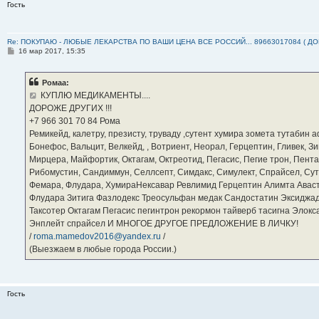
Гость
Re: ПОКУПАЮ - ЛЮБЫЕ ЛЕКАРСТВА ПО ВАШИ ЦЕНА ВСЕ РОССИЙ... 89663017084 ( Д
С
16 мар 2017, 15:35
о
о
б
Ромаа:
щ
е
КУПЛЮ МЕДИКАМЕНТЫ....
н
ДОРОЖЕ ДРУГИХ !!!
и
е
‪+7 966 301 70 84‬ Рома
Ремикейд, калетру, презисту, труваду ,сутент хумира зомета тутабин
Бонефос, Вальцит, Велкейд, , Вотриент, Неорал, Герцептин, Гливек, Зи
Мирцера, Майфортик, Октагам, Октреотид, Пегасис, Пегие трон, Пента
Рибомустин, Сандиммун, Селлсепт, Симдакс, Симулект, Спрайсел, Сутен
Фемара, Флудара, ХумираНексавар Ревлимид Герцептин Алимта Авас
Флудара Зитига Фазлодекс Треосульфан медак Сандостатин Эксиджад
Таксотер Октагам Пегасис пегинтрон рекормон тайверб тасигна Элок
Энплейт спрайсел И МНОГОЕ ДРУГОЕ ПРЕДЛОЖЕНИЕ В ЛИЧКУ!
/
roma.mamedov2016@yandex.ru
/
(Выезжаем в любые города России.)
Гость