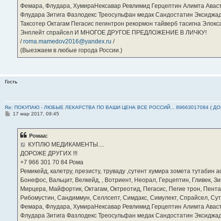
Фемара, Флудара, ХумираНексавар Ревлимид Герцептин Алимта Авас
Флудара Зитига Фазлодекс Треосульфан медак Сандостатин Эксиджад
Таксотер Октагам Пегасис пегинтрон рекормон тайверб тасигна Элок
Энплейт спрайсел И МНОГОЕ ДРУГОЕ ПРЕДЛОЖЕНИЕ В ЛИЧКУ!
/
roma.mamedov2016@yandex.ru
/
(Выезжаем в любые города России.)
Гость
Re: ПОКУПАЮ - ЛЮБЫЕ ЛЕКАРСТВА ПО ВАШИ ЦЕНА ВСЕ РОССИЙ... 89663017084 ( Д
С
17 мар 2017, 09:45
о
о
б
Ромаа:
щ
е
КУПЛЮ МЕДИКАМЕНТЫ....
н
ДОРОЖЕ ДРУГИХ !!!
и
е
‪+7 966 301 70 84‬ Рома
Ремикейд, калетру, презисту, труваду ,сутент хумира зомета тутабин
Бонефос, Вальцит, Велкейд, , Вотриент, Неорал, Герцептин, Гливек, Зи
Мирцера, Майфортик, Октагам, Октреотид, Пегасис, Пегие трон, Пента
Рибомустин, Сандиммун, Селлсепт, Симдакс, Симулект, Спрайсел, Сутен
Фемара, Флудара, ХумираНексавар Ревлимид Герцептин Алимта Авас
Флудара Зитига Фазлодекс Треосульфан медак Сандостатин Эксиджад