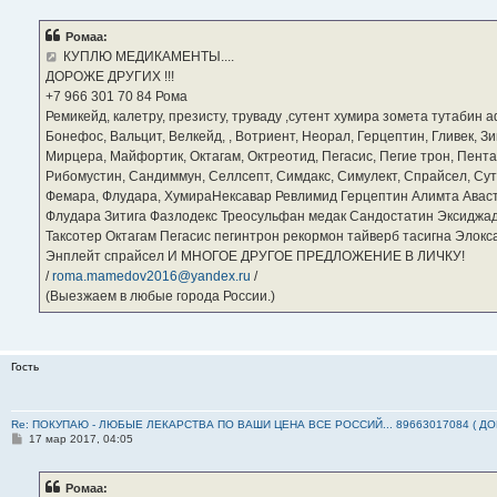
о
б
Ромаа:
щ
е
КУПЛЮ МЕДИКАМЕНТЫ....
н
ДОРОЖЕ ДРУГИХ !!!
и
е
‪+7 966 301 70 84‬ Рома
Ремикейд, калетру, презисту, труваду ,сутент хумира зомета тутабин
Бонефос, Вальцит, Велкейд, , Вотриент, Неорал, Герцептин, Гливек, Зи
Мирцера, Майфортик, Октагам, Октреотид, Пегасис, Пегие трон, Пента
Рибомустин, Сандиммун, Селлсепт, Симдакс, Симулект, Спрайсел, Сутен
Фемара, Флудара, ХумираНексавар Ревлимид Герцептин Алимта Авас
Флудара Зитига Фазлодекс Треосульфан медак Сандостатин Эксиджад
Таксотер Октагам Пегасис пегинтрон рекормон тайверб тасигна Элок
Энплейт спрайсел И МНОГОЕ ДРУГОЕ ПРЕДЛОЖЕНИЕ В ЛИЧКУ!
/
roma.mamedov2016@yandex.ru
/
(Выезжаем в любые города России.)
Гость
Re: ПОКУПАЮ - ЛЮБЫЕ ЛЕКАРСТВА ПО ВАШИ ЦЕНА ВСЕ РОССИЙ... 89663017084 ( Д
С
17 мар 2017, 04:05
о
о
б
Ромаа:
щ