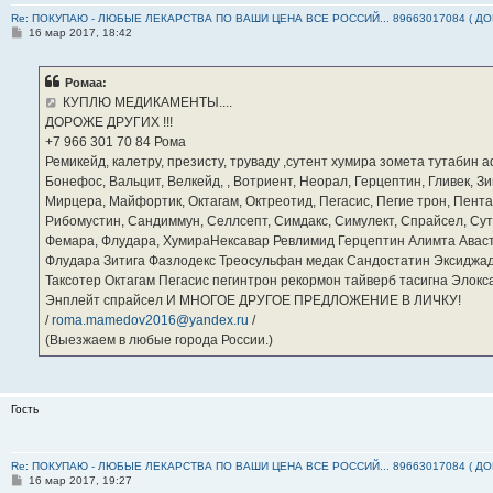
Re: ПОКУПАЮ - ЛЮБЫЕ ЛЕКАРСТВА ПО ВАШИ ЦЕНА ВСЕ РОССИЙ... 89663017084 ( Д
С
16 мар 2017, 18:42
о
о
б
Ромаа:
щ
е
КУПЛЮ МЕДИКАМЕНТЫ....
н
ДОРОЖЕ ДРУГИХ !!!
и
е
‪+7 966 301 70 84‬ Рома
Ремикейд, калетру, презисту, труваду ,сутент хумира зомета тутабин
Бонефос, Вальцит, Велкейд, , Вотриент, Неорал, Герцептин, Гливек, Зи
Мирцера, Майфортик, Октагам, Октреотид, Пегасис, Пегие трон, Пента
Рибомустин, Сандиммун, Селлсепт, Симдакс, Симулект, Спрайсел, Сутен
Фемара, Флудара, ХумираНексавар Ревлимид Герцептин Алимта Авас
Флудара Зитига Фазлодекс Треосульфан медак Сандостатин Эксиджад
Таксотер Октагам Пегасис пегинтрон рекормон тайверб тасигна Элок
Энплейт спрайсел И МНОГОЕ ДРУГОЕ ПРЕДЛОЖЕНИЕ В ЛИЧКУ!
/
roma.mamedov2016@yandex.ru
/
(Выезжаем в любые города России.)
Гость
Re: ПОКУПАЮ - ЛЮБЫЕ ЛЕКАРСТВА ПО ВАШИ ЦЕНА ВСЕ РОССИЙ... 89663017084 ( Д
С
16 мар 2017, 19:27
о