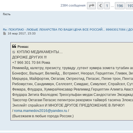
Страница
198
из
23
1
196
19
Пред.
2384 сообщения
…
Гость
Re: ПОКУПАЮ - ЛЮБЫЕ ЛЕКАРСТВА ПО ВАШИ ЦЕНА ВСЕ РОССИЙ... 89663017084 ( Д
С
16 мар 2017, 15:33
о
о
б
Ромаа:
щ
е
КУПЛЮ МЕДИКАМЕНТЫ....
н
ДОРОЖЕ ДРУГИХ !!!
и
е
‪+7 966 301 70 84‬ Рома
Ремикейд, калетру, презисту, труваду ,сутент хумира зомета тутабин
Бонефос, Вальцит, Велкейд, , Вотриент, Неорал, Герцептин, Гливек, Зи
Мирцера, Майфортик, Октагам, Октреотид, Пегасис, Пегие трон, Пента
Рибомустин, Сандиммун, Селлсепт, Симдакс, Симулект, Спрайсел, Сутен
Фемара, Флудара, ХумираНексавар Ревлимид Герцептин Алимта Авас
Флудара Зитига Фазлодекс Треосульфан медак Сандостатин Эксиджад
Таксотер Октагам Пегасис пегинтрон рекормон тайверб тасигна Элок
Энплейт спрайсел И МНОГОЕ ДРУГОЕ ПРЕДЛОЖЕНИЕ В ЛИЧКУ!
/
roma.mamedov2016@yandex.ru
/
(Выезжаем в любые города России.)