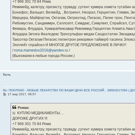
е
‪+7 966 301 70 84‬ Рома
Ремикейд, калетру, презисту, труваду ,сутент хумира зомета тутабин
Бонефос, Вальцит, Велкейд, , Вотриент, Неорал, Герцептин, Гливек, Зи
Мирцера, Майфортик, Октагам, Октреотид, Пегасис, Пегие трон, Пента
Рибомустин, Сандиммун, Селлсепт, Симдакс, Симулект, Спрайсел, Сутен
Фемара, Флудара, ХумираНексавар Ревлимид Герцептин Алимта Авас
Флудара Зитига Фазлодекс Треосульфан медак Сандостатин Эксиджад
Таксотер Октагам Пегасис пегинтрон рекормон тайверб тасигна Элок
Энплейт спрайсел И МНОГОЕ ДРУГОЕ ПРЕДЛОЖЕНИЕ В ЛИЧКУ!
/
roma.mamedov2016@yandex.ru
/
(Выезжаем в любые города России.)
Гость
Re: ПОКУПАЮ - ЛЮБЫЕ ЛЕКАРСТВА ПО ВАШИ ЦЕНА ВСЕ РОССИЙ... 89663017084 ( Д
С
17 мар 2017, 08:57
о
о
б
Ромаа:
щ
е
КУПЛЮ МЕДИКАМЕНТЫ....
н
ДОРОЖЕ ДРУГИХ !!!
и
е
‪+7 966 301 70 84‬ Рома
Ремикейд, калетру, презисту, труваду ,сутент хумира зомета тутабин
Бонефос, Вальцит, Велкейд, , Вотриент, Неорал, Герцептин, Гливек, Зи