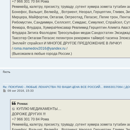
е
‪+7 966 301 70 84‬ Рома
Ремикейд, калетру, презисту, труваду ,сутент хумира зомета тутабин
Бонефос, Вальцит, Велкейд, , Вотриент, Неорал, Герцептин, Гливек, Зи
Мирцера, Майфортик, Октагам, Октреотид, Пегасис, Пегие трон, Пента
Рибомустин, Сандиммун, Селлсепт, Симдакс, Симулект, Спрайсел, Сутен
Фемара, Флудара, ХумираНексавар Ревлимид Герцептин Алимта Авас
Флудара Зитига Фазлодекс Треосульфан медак Сандостатин Эксиджад
Таксотер Октагам Пегасис пегинтрон рекормон тайверб тасигна Элок
Энплейт спрайсел И МНОГОЕ ДРУГОЕ ПРЕДЛОЖЕНИЕ В ЛИЧКУ!
/
roma.mamedov2016@yandex.ru
/
(Выезжаем в любые города России.)
Гость
Re: ПОКУПАЮ - ЛЮБЫЕ ЛЕКАРСТВА ПО ВАШИ ЦЕНА ВСЕ РОССИЙ... 89663017084 ( Д
С
09 окт 2016, 15:33
о
о
б
Ромаа:
щ
е
КУПЛЮ МЕДИКАМЕНТЫ....
н
ДОРОЖЕ ДРУГИХ !!!
и
е
‪+7 966 301 70 84‬ Рома
Ремикейд, калетру, презисту, труваду ,сутент хумира зомета тутабин
Бонефос, Вальцит, Велкейд, , Вотриент, Неорал, Герцептин, Гливек, Зи