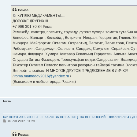
о
б
Ромаа:
щ
е
КУПЛЮ МЕДИКАМЕНТЫ....
н
ДОРОЖЕ ДРУГИХ !!!
и
е
‪+7 966 301 70 84‬ Рома
Ремикейд, калетру, презисту, труваду ,сутент хумира зомета тутабин
Бонефос, Вальцит, Велкейд, , Вотриент, Неорал, Герцептин, Гливек, Зи
Мирцера, Майфортик, Октагам, Октреотид, Пегасис, Пегие трон, Пента
Рибомустин, Сандиммун, Селлсепт, Симдакс, Симулект, Спрайсел, Сутен
Фемара, Флудара, ХумираНексавар Ревлимид Герцептин Алимта Авас
Флудара Зитига Фазлодекс Треосульфан медак Сандостатин Эксиджад
Таксотер Октагам Пегасис пегинтрон рекормон тайверб тасигна Элок
Энплейт спрайсел И МНОГОЕ ДРУГОЕ ПРЕДЛОЖЕНИЕ В ЛИЧКУ!
/
roma.mamedov2016@yandex.ru
/
(Выезжаем в любые города России.)
Гость
Re: ПОКУПАЮ - ЛЮБЫЕ ЛЕКАРСТВА ПО ВАШИ ЦЕНА ВСЕ РОССИЙ... 89663017084 ( Д
С
09 окт 2016, 11:55
о
о
б
Ромаа:
щ