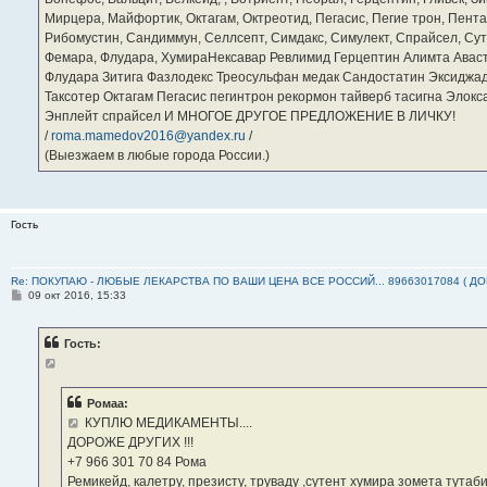
Мирцера, Майфортик, Октагам, Октреотид, Пегасис, Пегие трон, Пента
Рибомустин, Сандиммун, Селлсепт, Симдакс, Симулект, Спрайсел, Сутен
Фемара, Флудара, ХумираНексавар Ревлимид Герцептин Алимта Авас
Флудара Зитига Фазлодекс Треосульфан медак Сандостатин Эксиджад
Таксотер Октагам Пегасис пегинтрон рекормон тайверб тасигна Элок
Энплейт спрайсел И МНОГОЕ ДРУГОЕ ПРЕДЛОЖЕНИЕ В ЛИЧКУ!
/
roma.mamedov2016@yandex.ru
/
(Выезжаем в любые города России.)
Гость
Re: ПОКУПАЮ - ЛЮБЫЕ ЛЕКАРСТВА ПО ВАШИ ЦЕНА ВСЕ РОССИЙ... 89663017084 ( Д
С
09 окт 2016, 15:33
о
о
б
Гость:
щ
е
н
и
е
Ромаа:
КУПЛЮ МЕДИКАМЕНТЫ....
ДОРОЖЕ ДРУГИХ !!!
‪+7 966 301 70 84‬ Рома
Ремикейд, калетру, презисту, труваду ,сутент хумира зомета тута