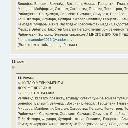
Бонефос, Вальцит, Велкейд, , Вотриент, Неорал, Герцептин, Гливек
Мирцера, Майфортик, Октагам, Октреотид, Пегасис, Пегие трон, П
Рибомустин, Сандиммун, Селлсепт, Симдакс, Симулект, Спрайсел, Су
Тоби, Фемара, Флудара, ХумираНексавар Ревлимид Герцептин Али
Темодал Флудара Зитига Фазлодекс Треосульфан медак Сандостат
Фемара Эрбитукс Таксотер Октагам Пегасис пегинтрон рекормон т
Рибомустин Золерикс Энплейт спрайсел И МНОГОЕ ДРУГОЕ ПР
/
roma.mamedov2016@yandex.ru
/
(Выезжаем в любые города России.)
Гость:
Ромаа:
КУПЛЮ МЕДИКАМЕНТЫ....
ДОРОЖЕ ДРУГИХ !!!
‪+7 966 301 70 84‬ Рома
Ремикейд, калетру, презисту, труваду ,сутент хумира зомета тута
Бонефос, Вальцит, Велкейд, , Вотриент, Неорал, Герцептин, Гливек
Мирцера, Майфортик, Октагам, Октреотид, Пегасис, Пегие трон, П
Рибомустин, Сандиммун, Селлсепт, Симдакс, Симулект, Спрайсел, Су
Тоби, Фемара, Флудара, ХумираНексавар Ревлимид Герцептин Али
Темодал Флудара Зитига Фазлодекс Треосульфан медак Сандостат