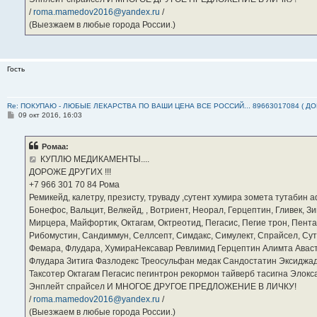
/
roma.mamedov2016@yandex.ru
/
(Выезжаем в любые города России.)
Гость
Re: ПОКУПАЮ - ЛЮБЫЕ ЛЕКАРСТВА ПО ВАШИ ЦЕНА ВСЕ РОССИЙ... 89663017084 ( Д
С
09 окт 2016, 16:03
о
о
б
Ромаа:
щ
е
КУПЛЮ МЕДИКАМЕНТЫ....
н
ДОРОЖЕ ДРУГИХ !!!
и
е
‪+7 966 301 70 84‬ Рома
Ремикейд, калетру, презисту, труваду ,сутент хумира зомета тутабин
Бонефос, Вальцит, Велкейд, , Вотриент, Неорал, Герцептин, Гливек, Зи
Мирцера, Майфортик, Октагам, Октреотид, Пегасис, Пегие трон, Пента
Рибомустин, Сандиммун, Селлсепт, Симдакс, Симулект, Спрайсел, Сутен
Фемара, Флудара, ХумираНексавар Ревлимид Герцептин Алимта Авас
Флудара Зитига Фазлодекс Треосульфан медак Сандостатин Эксиджад
Таксотер Октагам Пегасис пегинтрон рекормон тайверб тасигна Элок
Энплейт спрайсел И МНОГОЕ ДРУГОЕ ПРЕДЛОЖЕНИЕ В ЛИЧКУ!
/
roma.mamedov2016@yandex.ru
/
(Выезжаем в любые города России.)