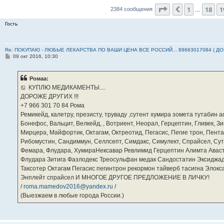
Страница
20
из
2
1
18
1
Пред.
2384 сообщения
…
Гость
Re: ПОКУПАЮ - ЛЮБЫЕ ЛЕКАРСТВА ПО ВАШИ ЦЕНА ВСЕ РОССИЙ... 89663017084 ( Д
С
09 окт 2016, 10:30
о
о
б
Ромаа:
щ
е
КУПЛЮ МЕДИКАМЕНТЫ....
н
ДОРОЖЕ ДРУГИХ !!!
и
е
‪+7 966 301 70 84‬ Рома
Ремикейд, калетру, презисту, труваду ,сутент хумира зомета тутабин
Бонефос, Вальцит, Велкейд, , Вотриент, Неорал, Герцептин, Гливек, Зи
Мирцера, Майфортик, Октагам, Октреотид, Пегасис, Пегие трон, Пента
Рибомустин, Сандиммун, Селлсепт, Симдакс, Симулект, Спрайсел, Сутен
Фемара, Флудара, ХумираНексавар Ревлимид Герцептин Алимта Авас
Флудара Зитига Фазлодекс Треосульфан медак Сандостатин Эксиджад
Таксотер Октагам Пегасис пегинтрон рекормон тайверб тасигна Элок
Энплейт спрайсел И МНОГОЕ ДРУГОЕ ПРЕДЛОЖЕНИЕ В ЛИЧКУ!
/
roma.mamedov2016@yandex.ru
/
(Выезжаем в любые города России.)