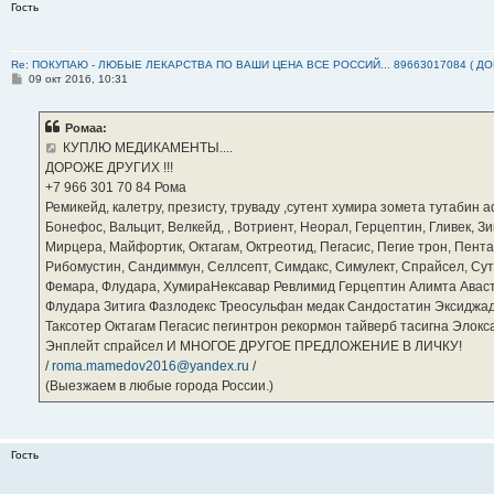
Гость
Re: ПОКУПАЮ - ЛЮБЫЕ ЛЕКАРСТВА ПО ВАШИ ЦЕНА ВСЕ РОССИЙ... 89663017084 ( Д
С
09 окт 2016, 10:31
о
о
б
Ромаа:
щ
е
КУПЛЮ МЕДИКАМЕНТЫ....
н
ДОРОЖЕ ДРУГИХ !!!
и
е
‪+7 966 301 70 84‬ Рома
Ремикейд, калетру, презисту, труваду ,сутент хумира зомета тутабин
Бонефос, Вальцит, Велкейд, , Вотриент, Неорал, Герцептин, Гливек, Зи
Мирцера, Майфортик, Октагам, Октреотид, Пегасис, Пегие трон, Пента
Рибомустин, Сандиммун, Селлсепт, Симдакс, Симулект, Спрайсел, Сутен
Фемара, Флудара, ХумираНексавар Ревлимид Герцептин Алимта Авас
Флудара Зитига Фазлодекс Треосульфан медак Сандостатин Эксиджад
Таксотер Октагам Пегасис пегинтрон рекормон тайверб тасигна Элок
Энплейт спрайсел И МНОГОЕ ДРУГОЕ ПРЕДЛОЖЕНИЕ В ЛИЧКУ!
/
roma.mamedov2016@yandex.ru
/
(Выезжаем в любые города России.)
Гость