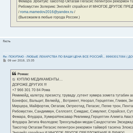
Фемара Эрбитукс Таксотер Октагам Пегасис пегинтрон рекормон т
Рибомустин Золерикс Энплейт спрайсел И МНОГОЕ ДРУГОЕ ПР
/
roma.mamedov2016@yandex.ru
/
(Выезжаем в любые города России.)
Гость
Re: ПОКУПАЮ - ЛЮБЫЕ ЛЕКАРСТВА ПО ВАШИ ЦЕНА ВСЕ РОССИЙ... 89663017084 ( Д
С
09 окт 2016, 15:35
о
о
б
Ромаа:
щ
е
КУПЛЮ МЕДИКАМЕНТЫ....
н
ДОРОЖЕ ДРУГИХ !!!
и
е
‪+7 966 301 70 84‬ Рома
Ремикейд, калетру, презисту, труваду ,сутент хумира зомета тутабин
Бонефос, Вальцит, Велкейд, , Вотриент, Неорал, Герцептин, Гливек, Зи
Мирцера, Майфортик, Октагам, Октреотид, Пегасис, Пегие трон, Пента
Рибомустин, Сандиммун, Селлсепт, Симдакс, Симулект, Спрайсел, Сутен
Фемара, Флудара, ХумираНексавар Ревлимид Герцептин Алимта Авас
Флудара Зитига Фазлодекс Треосульфан медак Сандостатин Эксиджад
Таксотер Октагам Пегасис пегинтрон рекормон тайверб тасигна Элок
Энплейт спрайсел И МНОГОЕ ДРУГОЕ ПРЕДЛОЖЕНИЕ В ЛИЧКУ!