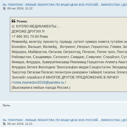
Re: ПОКУПАЮ - ЛЮБЫЕ ЛЕКАРСТВА ПО ВАШИ ЦЕНА ВСЕ РОССИЙ... 89663017084 ( Д
С
09 окт 2016, 11:12
о
о
б
Ромаа:
щ
е
КУПЛЮ МЕДИКАМЕНТЫ....
н
ДОРОЖЕ ДРУГИХ !!!
и
е
‪+7 966 301 70 84‬ Рома
Ремикейд, калетру, презисту, труваду ,сутент хумира зомета тутабин
Бонефос, Вальцит, Велкейд, , Вотриент, Неорал, Герцептин, Гливек, Зи
Мирцера, Майфортик, Октагам, Октреотид, Пегасис, Пегие трон, Пента
Рибомустин, Сандиммун, Селлсепт, Симдакс, Симулект, Спрайсел, Сутен
Фемара, Флудара, ХумираНексавар Ревлимид Герцептин Алимта Авас
Флудара Зитига Фазлодекс Треосульфан медак Сандостатин Эксиджад
Таксотер Октагам Пегасис пегинтрон рекормон тайверб тасигна Элок
Энплейт спрайсел И МНОГОЕ ДРУГОЕ ПРЕДЛОЖЕНИЕ В ЛИЧКУ!
/
roma.mamedov2016@yandex.ru
/
(Выезжаем в любые города России.)
Гость
Re: ПОКУПАЮ - ЛЮБЫЕ ЛЕКАРСТВА ПО ВАШИ ЦЕНА ВСЕ РОССИЙ... 89663017084 ( Д
С
09 окт 2016, 11:21
о