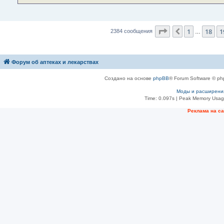
Страница
20
из
2
1
18
1
Пред.
2384 сообщения
…
Форум об аптеках и лекарствах
Создано на основе
phpBB
® Forum Software © ph
Моды и расширени
Time: 0.097s
| Peak Memory Usage
Рeклама на с