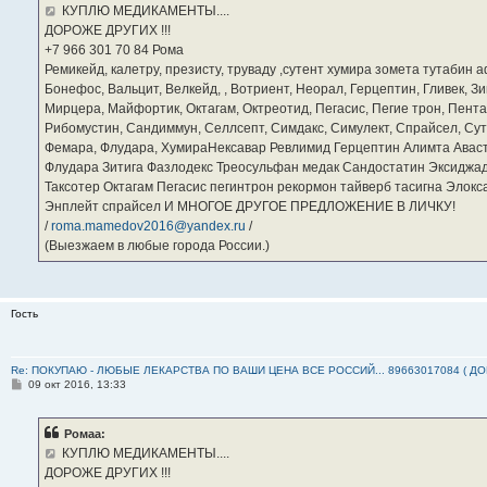
е
КУПЛЮ МЕДИКАМЕНТЫ....
н
ДОРОЖЕ ДРУГИХ !!!
и
е
‪+7 966 301 70 84‬ Рома
Ремикейд, калетру, презисту, труваду ,сутент хумира зомета тутабин
Бонефос, Вальцит, Велкейд, , Вотриент, Неорал, Герцептин, Гливек, Зи
Мирцера, Майфортик, Октагам, Октреотид, Пегасис, Пегие трон, Пента
Рибомустин, Сандиммун, Селлсепт, Симдакс, Симулект, Спрайсел, Сутен
Фемара, Флудара, ХумираНексавар Ревлимид Герцептин Алимта Авас
Флудара Зитига Фазлодекс Треосульфан медак Сандостатин Эксиджад
Таксотер Октагам Пегасис пегинтрон рекормон тайверб тасигна Элок
Энплейт спрайсел И МНОГОЕ ДРУГОЕ ПРЕДЛОЖЕНИЕ В ЛИЧКУ!
/
roma.mamedov2016@yandex.ru
/
(Выезжаем в любые города России.)
Гость
Re: ПОКУПАЮ - ЛЮБЫЕ ЛЕКАРСТВА ПО ВАШИ ЦЕНА ВСЕ РОССИЙ... 89663017084 ( Д
С
09 окт 2016, 13:33
о
о
б
Ромаа:
щ
е
КУПЛЮ МЕДИКАМЕНТЫ....
н
ДОРОЖЕ ДРУГИХ !!!
и