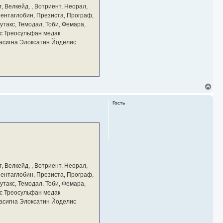
а
, Велкейд, , Вотриент, Неорал,
ч
 Пентаглобин, Презиста, Програф,
а
утакс, Темодал, Тоби, Фемара,
л
у
с Треосульфан медак
тасигна Элоксатин Йоделис
В
е
р
Гость
н
у
т
ь
с
я
к
н
а
, Велкейд, , Вотриент, Неорал,
ч
 Пентаглобин, Презиста, Програф,
а
утакс, Темодал, Тоби, Фемара,
л
у
с Треосульфан медак
тасигна Элоксатин Йоделис