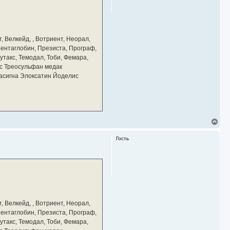
ь
с
я
к
н
а
, Велкейд, , Вотриент, Неорал,
ч
 Пентаглобин, Презиста, Програф,
а
утакс, Темодал, Тоби, Фемара,
л
у
с Треосульфан медак
тасигна Элоксатин Йоделис
В
е
р
Гость
н
у
т
ь
с
я
к
н
а
, Велкейд, , Вотриент, Неорал,
ч
 Пентаглобин, Презиста, Програф,
а
утакс, Темодал, Тоби, Фемара,
л
у