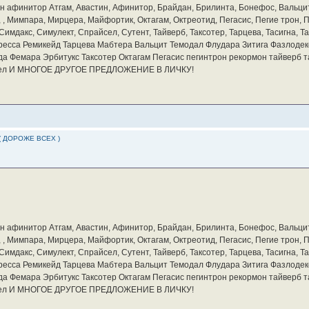
бин афинитор Атгам, Авастин, Афинитор, Брайдан, Брилинта, Бонефос, Вальцит
а, , Мимпара, Мирцера, Майфортик, Октагам, Октреотид, Пегасис, Пегие трон,
мдакс, Симулект, Спрайсел, Сутент, Тайверб, Таксотер, Тарцева, Тасигна, Та
ресса Ремикейд Тарцева Мабтера Вальцит Темодал Флудара Зитига Фазлодек
а Фемара Эрбитукс Таксотер Октагам Пегасис пегинтрон рекормон тайверб 
айсел И МНОГОЕ ДРУГОЕ ПРЕДЛОЖЕНИЕ В ЛИЧКУ!
( ДОРОЖЕ ВСЕХ )
бин афинитор Атгам, Авастин, Афинитор, Брайдан, Брилинта, Бонефос, Вальцит
а, , Мимпара, Мирцера, Майфортик, Октагам, Октреотид, Пегасис, Пегие трон,
мдакс, Симулект, Спрайсел, Сутент, Тайверб, Таксотер, Тарцева, Тасигна, Та
ресса Ремикейд Тарцева Мабтера Вальцит Темодал Флудара Зитига Фазлодек
а Фемара Эрбитукс Таксотер Октагам Пегасис пегинтрон рекормон тайверб 
айсел И МНОГОЕ ДРУГОЕ ПРЕДЛОЖЕНИЕ В ЛИЧКУ!