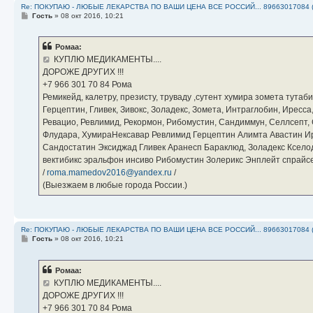
Re: ПОКУПАЮ - ЛЮБЫЕ ЛЕКАРСТВА ПО ВАШИ ЦЕНА ВСЕ РОССИЙ... 89663017084 
С
Гость
»
08 окт 2016, 10:21
о
о
б
Ромаа:
щ
е
КУПЛЮ МЕДИКАМЕНТЫ....
н
ДОРОЖЕ ДРУГИХ !!!
и
е
‪+7 966 301 70 84‬ Рома
Ремикейд, калетру, презисту, труваду ,сутент хумира зомета тута
Герцептин, Гливек, Зивокс, Золадекс, Зомета, Интраглобин, Иресс
Ревацио, Ревлимид, Рекормон, Рибомустин, Сандиммун, Селлсепт, Си
Флудара, ХумираНексавар Ревлимид Герцептин Алимта Авастин И
Сандостатин Эксиджад Гливек Аранесп Бараклюд, Золадекс Кселод
вектибикс эральфон инсиво Рибомустин Золерикс Энплейт спр
/
roma.mamedov2016@yandex.ru
/
(Выезжаем в любые города России.)
Re: ПОКУПАЮ - ЛЮБЫЕ ЛЕКАРСТВА ПО ВАШИ ЦЕНА ВСЕ РОССИЙ... 89663017084 
С
Гость
»
08 окт 2016, 10:21
о
о
б
Ромаа:
щ
е
КУПЛЮ МЕДИКАМЕНТЫ....
н
ДОРОЖЕ ДРУГИХ !!!
и
е
‪+7 966 301 70 84‬ Рома