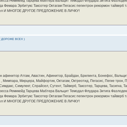
ресса Ремикейд Тарцева Мабтера Вальцит Темодал Флудара Зитига Фазлодек
а Фемара Эрбитукс Таксотер Октагам Пегасис пегинтрон рекормон тайверб 
айсел И МНОГОЕ ДРУГОЕ ПРЕДЛОЖЕНИЕ В ЛИЧКУ!
( ДОРОЖЕ ВСЕХ )
бин афинитор Атгам, Авастин, Афинитор, Брайдан, Брилинта, Бонефос, Вальцит
а, , Мимпара, Мирцера, Майфортик, Октагам, Октреотид, Пегасис, Пегие трон,
мдакс, Симулект, Спрайсел, Сутент, Тайверб, Таксотер, Тарцева, Тасигна, Та
ресса Ремикейд Тарцева Мабтера Вальцит Темодал Флудара Зитига Фазлодек
а Фемара Эрбитукс Таксотер Октагам Пегасис пегинтрон рекормон тайверб 
айсел И МНОГОЕ ДРУГОЕ ПРЕДЛОЖЕНИЕ В ЛИЧКУ!