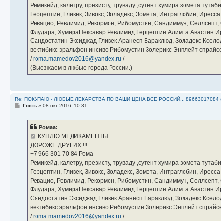
Ремикейд, калетру, презисту, труваду ,сутент хумира зомета тута
Герцептин, Гливек, Зивокс, Золадекс, Зомета, Интраглобин, Иресс
Ревацио, Ревлимид, Рекормон, Рибомустин, Сандиммун, Селлсепт, Си
Флудара, ХумираНексавар Ревлимид Герцептин Алимта Авастин И
Сандостатин Эксиджад Гливек Аранесп Бараклюд, Золадекс Кселод
вектибикс эральфон инсиво Рибомустин Золерикс Энплейт спр
/
roma.mamedov2016@yandex.ru
/
(Выезжаем в любые города России.)
Re: ПОКУПАЮ - ЛЮБЫЕ ЛЕКАРСТВА ПО ВАШИ ЦЕНА ВСЕ РОССИЙ... 89663017084 
С
Гость
»
08 окт 2016, 10:31
о
о
б
Ромаа:
щ
е
КУПЛЮ МЕДИКАМЕНТЫ....
н
ДОРОЖЕ ДРУГИХ !!!
и
е
‪+7 966 301 70 84‬ Рома
Ремикейд, калетру, презисту, труваду ,сутент хумира зомета тута
Герцептин, Гливек, Зивокс, Золадекс, Зомета, Интраглобин, Иресс
Ревацио, Ревлимид, Рекормон, Рибомустин, Сандиммун, Селлсепт, Си
Флудара, ХумираНексавар Ревлимид Герцептин Алимта Авастин И
Сандостатин Эксиджад Гливек Аранесп Бараклюд, Золадекс Кселод
вектибикс эральфон инсиво Рибомустин Золерикс Энплейт спр
/
roma.mamedov2016@yandex.ru
/