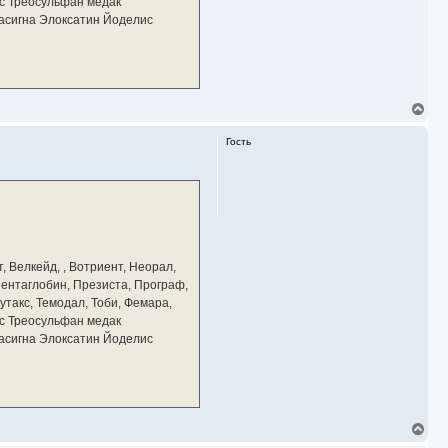
с Треосульфан медак
тасигна Элоксатин Йоделис
В
е
р
Гость
н
у
т
ь
с
я
к
н
а
, Велкейд, , Вотриент, Неорал,
ч
 Пентаглобин, Презиста, Програф,
а
утакс, Темодал, Тоби, Фемара,
л
у
с Треосульфан медак
тасигна Элоксатин Йоделис
В
е