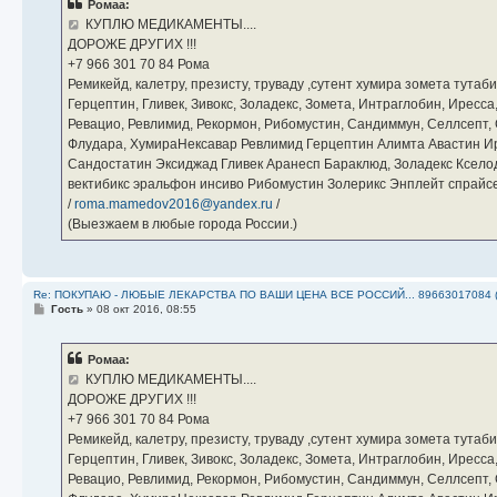
Ромаа:
щ
е
КУПЛЮ МЕДИКАМЕНТЫ....
н
ДОРОЖЕ ДРУГИХ !!!
и
е
‪+7 966 301 70 84‬ Рома
Ремикейд, калетру, презисту, труваду ,сутент хумира зомета тута
Герцептин, Гливек, Зивокс, Золадекс, Зомета, Интраглобин, Иресс
Ревацио, Ревлимид, Рекормон, Рибомустин, Сандиммун, Селлсепт, Си
Флудара, ХумираНексавар Ревлимид Герцептин Алимта Авастин И
Сандостатин Эксиджад Гливек Аранесп Бараклюд, Золадекс Кселод
вектибикс эральфон инсиво Рибомустин Золерикс Энплейт спр
/
roma.mamedov2016@yandex.ru
/
(Выезжаем в любые города России.)
Re: ПОКУПАЮ - ЛЮБЫЕ ЛЕКАРСТВА ПО ВАШИ ЦЕНА ВСЕ РОССИЙ... 89663017084 
С
Гость
»
08 окт 2016, 08:55
о
о
б
Ромаа:
щ
е
КУПЛЮ МЕДИКАМЕНТЫ....
н
ДОРОЖЕ ДРУГИХ !!!
и
е
‪+7 966 301 70 84‬ Рома
Ремикейд, калетру, презисту, труваду ,сутент хумира зомета тута
Герцептин, Гливек, Зивокс, Золадекс, Зомета, Интраглобин, Иресс
Ревацио, Ревлимид, Рекормон, Рибомустин, Сандиммун, Селлсепт, Си