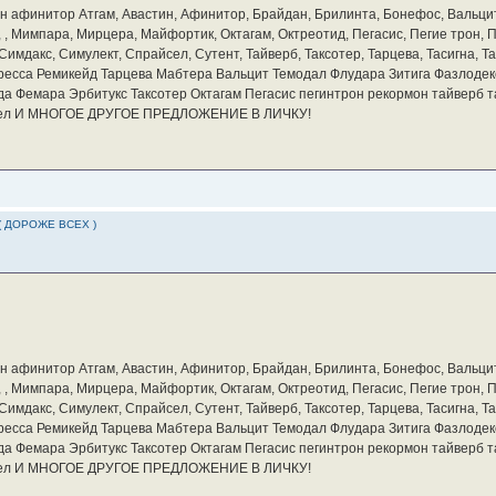
бин афинитор Атгам, Авастин, Афинитор, Брайдан, Брилинта, Бонефос, Вальцит
а, , Мимпара, Мирцера, Майфортик, Октагам, Октреотид, Пегасис, Пегие трон,
мдакс, Симулект, Спрайсел, Сутент, Тайверб, Таксотер, Тарцева, Тасигна, Та
ресса Ремикейд Тарцева Мабтера Вальцит Темодал Флудара Зитига Фазлодек
а Фемара Эрбитукс Таксотер Октагам Пегасис пегинтрон рекормон тайверб 
айсел И МНОГОЕ ДРУГОЕ ПРЕДЛОЖЕНИЕ В ЛИЧКУ!
( ДОРОЖЕ ВСЕХ )
бин афинитор Атгам, Авастин, Афинитор, Брайдан, Брилинта, Бонефос, Вальцит
а, , Мимпара, Мирцера, Майфортик, Октагам, Октреотид, Пегасис, Пегие трон,
мдакс, Симулект, Спрайсел, Сутент, Тайверб, Таксотер, Тарцева, Тасигна, Та
ресса Ремикейд Тарцева Мабтера Вальцит Темодал Флудара Зитига Фазлодек
а Фемара Эрбитукс Таксотер Октагам Пегасис пегинтрон рекормон тайверб 
айсел И МНОГОЕ ДРУГОЕ ПРЕДЛОЖЕНИЕ В ЛИЧКУ!