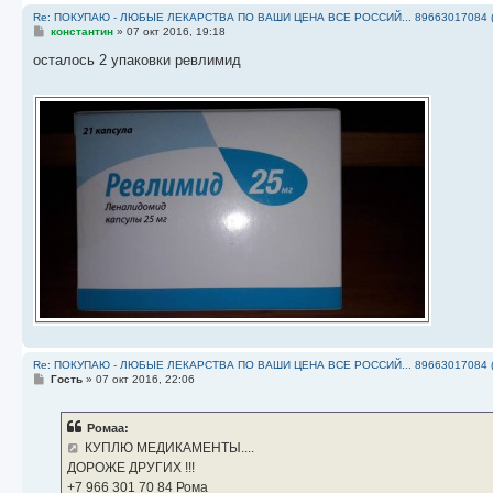
Re: ПОКУПАЮ - ЛЮБЫЕ ЛЕКАРСТВА ПО ВАШИ ЦЕНА ВСЕ РОССИЙ... 89663017084 
С
константин
»
07 окт 2016, 19:18
о
о
осталось 2 упаковки ревлимид
б
щ
е
н
и
е
Re: ПОКУПАЮ - ЛЮБЫЕ ЛЕКАРСТВА ПО ВАШИ ЦЕНА ВСЕ РОССИЙ... 89663017084 
С
Гость
»
07 окт 2016, 22:06
о
о
б
Ромаа:
щ
е
КУПЛЮ МЕДИКАМЕНТЫ....
н
ДОРОЖЕ ДРУГИХ !!!
и
е
‪+7 966 301 70 84‬ Рома