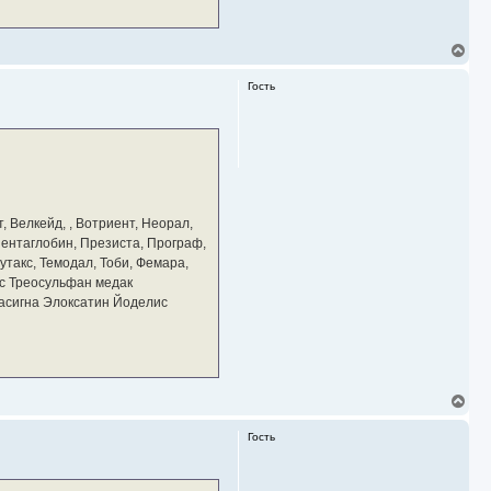
В
е
р
Гость
н
у
т
ь
с
я
к
н
а
, Велкейд, , Вотриент, Неорал,
ч
 Пентаглобин, Презиста, Програф,
а
утакс, Темодал, Тоби, Фемара,
л
у
с Треосульфан медак
тасигна Элоксатин Йоделис
В
е
р
Гость
н
у
т