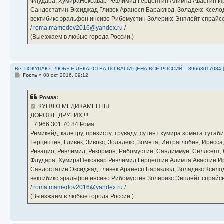
Флудара, ХумираНексавар Ревлимид Герцептин Алимта Авастин И
Сандостатин Эксиджад Гливек Аранесп Бараклюд, Золадекс Кселод
вектибикс эральфон инсиво Рибомустин Золерикс Энплейт спр
/
roma.mamedov2016@yandex.ru
/
(Выезжаем в любые города России.)
Re: ПОКУПАЮ - ЛЮБЫЕ ЛЕКАРСТВА ПО ВАШИ ЦЕНА ВСЕ РОССИЙ... 89663017084 
С
Гость
»
08 окт 2016, 09:12
о
о
б
Ромаа:
щ
е
КУПЛЮ МЕДИКАМЕНТЫ....
н
ДОРОЖЕ ДРУГИХ !!!
и
е
‪+7 966 301 70 84‬ Рома
Ремикейд, калетру, презисту, труваду ,сутент хумира зомета тута
Герцептин, Гливек, Зивокс, Золадекс, Зомета, Интраглобин, Иресс
Ревацио, Ревлимид, Рекормон, Рибомустин, Сандиммун, Селлсепт, Си
Флудара, ХумираНексавар Ревлимид Герцептин Алимта Авастин И
Сандостатин Эксиджад Гливек Аранесп Бараклюд, Золадекс Кселод
вектибикс эральфон инсиво Рибомустин Золерикс Энплейт спр
/
roma.mamedov2016@yandex.ru
/
(Выезжаем в любые города России.)