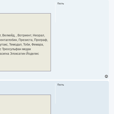
р
Гость
н
у
т
ь
с
я
к
н
а
, Велкейд, , Вотриент, Неорал,
ч
 Пентаглобин, Презиста, Програф,
а
утакс, Темодал, Тоби, Фемара,
л
у
с Треосульфан медак
тасигна Элоксатин Йоделис
В
е
р
Гость
н
у
т
ь
с
я
к
н