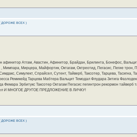
( ДОРОЖЕ ВСЕХ )
бин афинитор Атгам, Авастин, Афинитор, Брайдан, Брилинта, Бонефос, Вальцит
а, , Мимпара, Мирцера, Майфортик, Октагам, Октреотид, Пегасис, Пегие трон,
мдакс, Симулект, Спрайсел, Сутент, Тайверб, Таксотер, Тарцева, Тасигна, Та
ресса Ремикейд Тарцева Мабтера Вальцит Темодал Флудара Зитига Фазлодек
а Фемара Эрбитукс Таксотер Октагам Пегасис пегинтрон рекормон тайверб 
айсел И МНОГОЕ ДРУГОЕ ПРЕДЛОЖЕНИЕ В ЛИЧКУ!
( ДОРОЖЕ ВСЕХ )