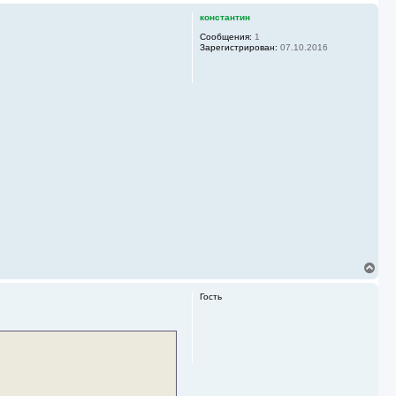
константин
Сообщения:
1
Зарегистрирован:
07.10.2016
В
е
р
Гость
н
у
т
ь
с
я
к
н