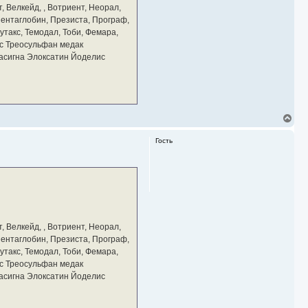
а
, Велкейд, , Вотриент, Неорал,
ч
 Пентаглобин, Презиста, Програф,
а
утакс, Темодал, Тоби, Фемара,
л
у
с Треосульфан медак
тасигна Элоксатин Йоделис
В
е
р
Гость
н
у
т
ь
с
я
к
н
а
, Велкейд, , Вотриент, Неорал,
ч
 Пентаглобин, Презиста, Програф,
а
утакс, Темодал, Тоби, Фемара,
л
у
с Треосульфан медак
тасигна Элоксатин Йоделис