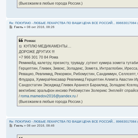
(Выезжаем в любые города России.)
Re: ПОКУПАЮ - ЛЮБЫЕ ЛЕКАРСТВА ПО ВАШИ ЦЕНА ВСЕ РОССИЙ... 89663017084 
С
Гость
»
08 окт 2016, 08:26
о
о
б
Ромаа:
щ
е
КУПЛЮ МЕДИКАМЕНТЫ....
н
ДОРОЖЕ ДРУГИХ !!!
и
е
‪+7 966 301 70 84‬ Рома
Ремикейд, калетру, презисту, труваду ,сутент хумира зомета тута
Герцептин, Гливек, Зивокс, Золадекс, Зомета, Интраглобин, Иресс
Ревацио, Ревлимид, Рекормон, Рибомустин, Сандиммун, Селлсепт, Си
Флудара, ХумираНексавар Ревлимид Герцептин Алимта Авастин И
Сандостатин Эксиджад Гливек Аранесп Бараклюд, Золадекс Кселод
вектибикс эральфон инсиво Рибомустин Золерикс Энплейт спр
/
roma.mamedov2016@yandex.ru
/
(Выезжаем в любые города России.)
Re: ПОКУПАЮ - ЛЮБЫЕ ЛЕКАРСТВА ПО ВАШИ ЦЕНА ВСЕ РОССИЙ... 89663017084 
С
Гость
»
08 окт 2016, 08:46
о
о
б