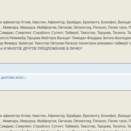
бин афинитор Атгам, Авастин, Афинитор, Брайдан, Брилинта, Бонефос, Вальцит
а, , Мимпара, Мирцера, Майфортик, Октагам, Октреотид, Пегасис, Пегие трон,
мдакс, Симулект, Спрайсел, Сутент, Тайверб, Таксотер, Тарцева, Тасигна, Та
ресса Ремикейд Тарцева Мабтера Вальцит Темодал Флудара Зитига Фазлодек
а Фемара Эрбитукс Таксотер Октагам Пегасис пегинтрон рекормон тайверб 
айсел И МНОГОЕ ДРУГОЕ ПРЕДЛОЖЕНИЕ В ЛИЧКУ!
( ДОРОЖЕ ВСЕХ )
бин афинитор Атгам, Авастин, Афинитор, Брайдан, Брилинта, Бонефос, Вальцит
а, , Мимпара, Мирцера, Майфортик, Октагам, Октреотид, Пегасис, Пегие трон,
мдакс, Симулект, Спрайсел, Сутент, Тайверб, Таксотер, Тарцева, Тасигна, Та