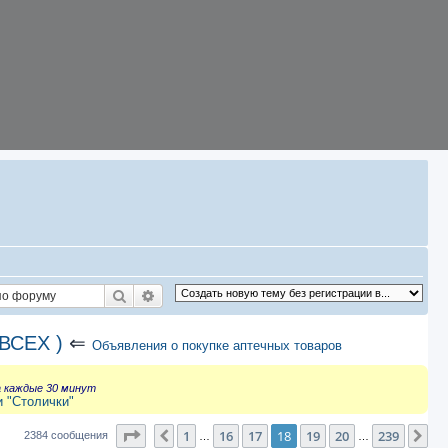
Поиск
Расширенный поиск
ВСЕХ )
⇐
Объявления о покупке аптечных товаров
а каждые 30 минут
и "Столички"
Страница
18
из
239
1
16
17
18
19
20
239
Пред.
Сл
2384 сообщения
…
…