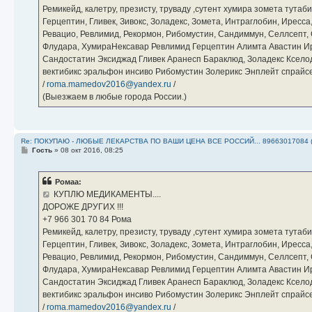
Ремикейд, калетру, презисту, труваду ,сутент хумира зомета тута
Герцептин, Гливек, Зивокс, Золадекс, Зомета, Интраглобин, Иресс
Ревацио, Ревлимид, Рекормон, Рибомустин, Сандиммун, Селлсепт, Си
Флудара, ХумираНексавар Ревлимид Герцептин Алимта Авастин И
Сандостатин Эксиджад Гливек Аранесп Бараклюд, Золадекс Кселод
вектибикс эральфон инсиво Рибомустин Золерикс Энплейт спр
/
roma.mamedov2016@yandex.ru
/
(Выезжаем в любые города России.)
Re: ПОКУПАЮ - ЛЮБЫЕ ЛЕКАРСТВА ПО ВАШИ ЦЕНА ВСЕ РОССИЙ... 89663017084 
С
Гость
»
08 окт 2016, 08:25
о
о
б
Ромаа:
щ
е
КУПЛЮ МЕДИКАМЕНТЫ....
н
ДОРОЖЕ ДРУГИХ !!!
и
е
‪+7 966 301 70 84‬ Рома
Ремикейд, калетру, презисту, труваду ,сутент хумира зомета тута
Герцептин, Гливек, Зивокс, Золадекс, Зомета, Интраглобин, Иресс
Ревацио, Ревлимид, Рекормон, Рибомустин, Сандиммун, Селлсепт, Си
Флудара, ХумираНексавар Ревлимид Герцептин Алимта Авастин И
Сандостатин Эксиджад Гливек Аранесп Бараклюд, Золадекс Кселод
вектибикс эральфон инсиво Рибомустин Золерикс Энплейт спр
/
roma.mamedov2016@yandex.ru
/