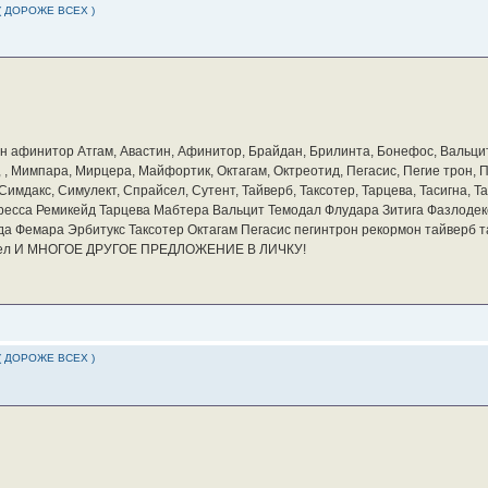
( ДОРОЖЕ ВСЕХ )
бин афинитор Атгам, Авастин, Афинитор, Брайдан, Брилинта, Бонефос, Вальцит
а, , Мимпара, Мирцера, Майфортик, Октагам, Октреотид, Пегасис, Пегие трон,
мдакс, Симулект, Спрайсел, Сутент, Тайверб, Таксотер, Тарцева, Тасигна, Та
ресса Ремикейд Тарцева Мабтера Вальцит Темодал Флудара Зитига Фазлодек
а Фемара Эрбитукс Таксотер Октагам Пегасис пегинтрон рекормон тайверб 
айсел И МНОГОЕ ДРУГОЕ ПРЕДЛОЖЕНИЕ В ЛИЧКУ!
( ДОРОЖЕ ВСЕХ )