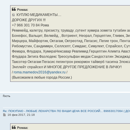
о
б
Ромаа:
щ
е
КУПЛЮ МЕДИКАМЕНТЫ....
н
ДОРОЖЕ ДРУГИХ !!!
и
е
‪+7 966 301 70 84‬ Рома
Ремикейд, калетру, презисту, труваду ,сутент хумира зомета тутабин
Бонефос, Вальцит, Велкейд, , Вотриент, Неорал, Герцептин, Гливек, Зи
Мирцера, Майфортик, Октагам, Октреотид, Пегасис, Пегие трон, Пента
Рибомустин, Сандиммун, Селлсепт, Симдакс, Симулект, Спрайсел, Сутен
Фемара, Флудара, ХумираНексавар Ревлимид Герцептин Алимта Авас
Флудара Зитига Фазлодекс Треосульфан медак Сандостатин Эксиджад
Таксотер Октагам Пегасис пегинтрон рекормон тайверб тасигна Элок
Энплейт спрайсел И МНОГОЕ ДРУГОЕ ПРЕДЛОЖЕНИЕ В ЛИЧКУ!
/
roma.mamedov2016@yandex.ru
/
(Выезжаем в любые города России.)
Гость
Re: ПОКУПАЮ - ЛЮБЫЕ ЛЕКАРСТВА ПО ВАШИ ЦЕНА ВСЕ РОССИЙ... 89663017084 ( Д
С
16 фев 2017, 21:18
о
о
б
Ромаа:
щ