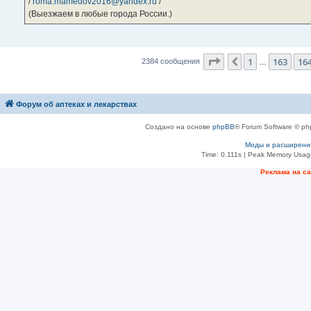
/
roma.mamedov2016@yandex.ru
/
(Выезжаем в любые города России.)
Страница
165
из
23
1
163
16
Пред.
2384 сообщения
…
Форум об аптеках и лекарствах
Создано на основе
phpBB
® Forum Software © ph
Моды и расширени
Time: 0.111s
| Peak Memory Usage
Рeклама на с