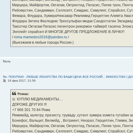
Мирцера, Майфортик, Октагам, Октреотид, Пегасис, Пегие трон, Пента
Рибомустин, Сандиммун, Селлсепт, Симдакс, Симулект, Спрайсел, Сутен
Фемара, Флудара, ХумираНексавар Ревлимид Герцептин Алимта Авас
Флудара Зитига Фазлодекс Треосульфан медак Сандостатин Эксиджад
Таксотер Октагам Пегасис пегинтрон рекормон тайверб тасигна Элок
Энплейт спрайсел И МНОГОЕ ДРУГОЕ ПРЕДЛОЖЕНИЕ В ЛИЧКУ!
/
roma.mamedov2016@yandex.ru
/
(Выезжаем в любые города России.)
Гость
Re: ПОКУПАЮ - ЛЮБЫЕ ЛЕКАРСТВА ПО ВАШИ ЦЕНА ВСЕ РОССИЙ... 89663017084 ( Д
С
16 фев 2017, 21:59
о
о
б
Ромаа:
щ
е
КУПЛЮ МЕДИКАМЕНТЫ....
н
ДОРОЖЕ ДРУГИХ !!!
и
е
‪+7 966 301 70 84‬ Рома
Ремикейд, калетру, презисту, труваду ,сутент хумира зомета тутабин
Бонефос, Вальцит, Велкейд, , Вотриент, Неорал, Герцептин, Гливек, Зи
Мирцера, Майфортик, Октагам, Октреотид, Пегасис, Пегие трон, Пента
Рибомустин, Сандиммун, Селлсепт, Симдакс, Симулект, Спрайсел, Сутен