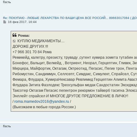
Гость
Re: ПОКУПАЮ - ЛЮБЫЕ ЛЕКАРСТВА ПО ВАШИ ЦЕНА ВСЕ РОССИЙ... 89663017084 ( Д
С
16 фев 2017, 16:44
о
о
б
Ромаа:
щ
е
КУПЛЮ МЕДИКАМЕНТЫ....
н
ДОРОЖЕ ДРУГИХ !!!
и
е
‪+7 966 301 70 84‬ Рома
Ремикейд, калетру, презисту, труваду ,сутент хумира зомета тутабин
Бонефос, Вальцит, Велкейд, , Вотриент, Неорал, Герцептин, Гливек, Зи
Мирцера, Майфортик, Октагам, Октреотид, Пегасис, Пегие трон, Пента
Рибомустин, Сандиммун, Селлсепт, Симдакс, Симулект, Спрайсел, Сутен
Фемара, Флудара, ХумираНексавар Ревлимид Герцептин Алимта Авас
Флудара Зитига Фазлодекс Треосульфан медак Сандостатин Эксиджад
Таксотер Октагам Пегасис пегинтрон рекормон тайверб тасигна Элок
Энплейт спрайсел И МНОГОЕ ДРУГОЕ ПРЕДЛОЖЕНИЕ В ЛИЧКУ!
/
roma.mamedov2016@yandex.ru
/
(Выезжаем в любые города России.)
Гость