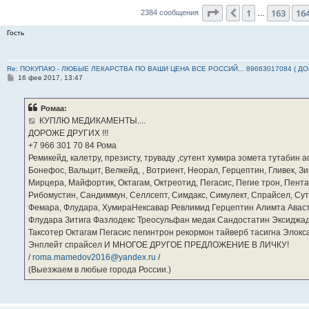
Страница
165
из
23
1
163
16
Пред.
2384 сообщения
…
Гость
Re: ПОКУПАЮ - ЛЮБЫЕ ЛЕКАРСТВА ПО ВАШИ ЦЕНА ВСЕ РОССИЙ... 89663017084 ( Д
С
16 фев 2017, 13:47
о
о
б
Ромаа:
щ
е
КУПЛЮ МЕДИКАМЕНТЫ....
н
ДОРОЖЕ ДРУГИХ !!!
и
е
‪+7 966 301 70 84‬ Рома
Ремикейд, калетру, презисту, труваду ,сутент хумира зомета тутабин
Бонефос, Вальцит, Велкейд, , Вотриент, Неорал, Герцептин, Гливек, Зи
Мирцера, Майфортик, Октагам, Октреотид, Пегасис, Пегие трон, Пента
Рибомустин, Сандиммун, Селлсепт, Симдакс, Симулект, Спрайсел, Сутен
Фемара, Флудара, ХумираНексавар Ревлимид Герцептин Алимта Авас
Флудара Зитига Фазлодекс Треосульфан медак Сандостатин Эксиджад
Таксотер Октагам Пегасис пегинтрон рекормон тайверб тасигна Элок
Энплейт спрайсел И МНОГОЕ ДРУГОЕ ПРЕДЛОЖЕНИЕ В ЛИЧКУ!
/
roma.mamedov2016@yandex.ru
/
(Выезжаем в любые города России.)