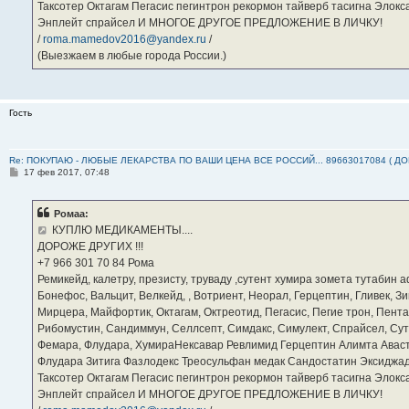
Таксотер Октагам Пегасис пегинтрон рекормон тайверб тасигна Элок
Энплейт спрайсел И МНОГОЕ ДРУГОЕ ПРЕДЛОЖЕНИЕ В ЛИЧКУ!
/
roma.mamedov2016@yandex.ru
/
(Выезжаем в любые города России.)
Гость
Re: ПОКУПАЮ - ЛЮБЫЕ ЛЕКАРСТВА ПО ВАШИ ЦЕНА ВСЕ РОССИЙ... 89663017084 ( Д
С
17 фев 2017, 07:48
о
о
б
Ромаа:
щ
е
КУПЛЮ МЕДИКАМЕНТЫ....
н
ДОРОЖЕ ДРУГИХ !!!
и
е
‪+7 966 301 70 84‬ Рома
Ремикейд, калетру, презисту, труваду ,сутент хумира зомета тутабин
Бонефос, Вальцит, Велкейд, , Вотриент, Неорал, Герцептин, Гливек, Зи
Мирцера, Майфортик, Октагам, Октреотид, Пегасис, Пегие трон, Пента
Рибомустин, Сандиммун, Селлсепт, Симдакс, Симулект, Спрайсел, Сутен
Фемара, Флудара, ХумираНексавар Ревлимид Герцептин Алимта Авас
Флудара Зитига Фазлодекс Треосульфан медак Сандостатин Эксиджад
Таксотер Октагам Пегасис пегинтрон рекормон тайверб тасигна Элок
Энплейт спрайсел И МНОГОЕ ДРУГОЕ ПРЕДЛОЖЕНИЕ В ЛИЧКУ!