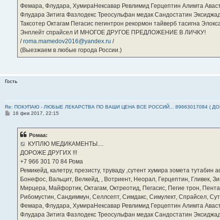
Фемара, Флудара, ХумираНексавар Ревлимид Герцептин Алимта Авас
Флудара Зитига Фазлодекс Треосульфан медак Сандостатин Эксиджад
Таксотер Октагам Пегасис пегинтрон рекормон тайверб тасигна Элок
Энплейт спрайсел И МНОГОЕ ДРУГОЕ ПРЕДЛОЖЕНИЕ В ЛИЧКУ!
/
roma.mamedov2016@yandex.ru
/
(Выезжаем в любые города России.)
Гость
Re: ПОКУПАЮ - ЛЮБЫЕ ЛЕКАРСТВА ПО ВАШИ ЦЕНА ВСЕ РОССИЙ... 89663017084 ( Д
С
16 фев 2017, 22:15
о
о
б
Ромаа:
щ
е
КУПЛЮ МЕДИКАМЕНТЫ....
н
ДОРОЖЕ ДРУГИХ !!!
и
е
‪+7 966 301 70 84‬ Рома
Ремикейд, калетру, презисту, труваду ,сутент хумира зомета тутабин
Бонефос, Вальцит, Велкейд, , Вотриент, Неорал, Герцептин, Гливек, Зи
Мирцера, Майфортик, Октагам, Октреотид, Пегасис, Пегие трон, Пента
Рибомустин, Сандиммун, Селлсепт, Симдакс, Симулект, Спрайсел, Сутен
Фемара, Флудара, ХумираНексавар Ревлимид Герцептин Алимта Авас
Флудара Зитига Фазлодекс Треосульфан медак Сандостатин Эксиджад