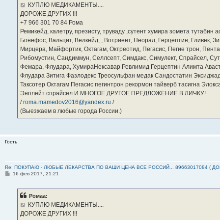
е
КУПЛЮ МЕДИКАМЕНТЫ....
н
ДОРОЖЕ ДРУГИХ !!!
и
е
‪+7 966 301 70 84‬ Рома
Ремикейд, калетру, презисту, труваду ,сутент хумира зомета тутабин
Бонефос, Вальцит, Велкейд, , Вотриент, Неорал, Герцептин, Гливек, Зи
Мирцера, Майфортик, Октагам, Октреотид, Пегасис, Пегие трон, Пента
Рибомустин, Сандиммун, Селлсепт, Симдакс, Симулект, Спрайсел, Сутен
Фемара, Флудара, ХумираНексавар Ревлимид Герцептин Алимта Авас
Флудара Зитига Фазлодекс Треосульфан медак Сандостатин Эксиджад
Таксотер Октагам Пегасис пегинтрон рекормон тайверб тасигна Элок
Энплейт спрайсел И МНОГОЕ ДРУГОЕ ПРЕДЛОЖЕНИЕ В ЛИЧКУ!
/
roma.mamedov2016@yandex.ru
/
(Выезжаем в любые города России.)
Гость
Re: ПОКУПАЮ - ЛЮБЫЕ ЛЕКАРСТВА ПО ВАШИ ЦЕНА ВСЕ РОССИЙ... 89663017084 ( Д
С
16 фев 2017, 21:21
о
о
б
Ромаа:
щ
е
КУПЛЮ МЕДИКАМЕНТЫ....
н
ДОРОЖЕ ДРУГИХ !!!
и