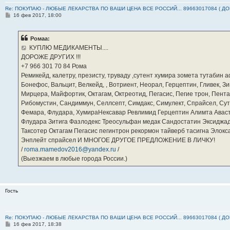
Re: ПОКУПАЮ - ЛЮБЫЕ ЛЕКАРСТВА ПО ВАШИ ЦЕНА ВСЕ РОССИЙ... 89663017084 ( Д
С
16 фев 2017, 18:00
о
о
б
Ромаа:
щ
е
КУПЛЮ МЕДИКАМЕНТЫ....
н
ДОРОЖЕ ДРУГИХ !!!
и
е
‪+7 966 301 70 84‬ Рома
Ремикейд, калетру, презисту, труваду ,сутент хумира зомета тутабин
Бонефос, Вальцит, Велкейд, , Вотриент, Неорал, Герцептин, Гливек, Зи
Мирцера, Майфортик, Октагам, Октреотид, Пегасис, Пегие трон, Пента
Рибомустин, Сандиммун, Селлсепт, Симдакс, Симулект, Спрайсел, Сутен
Фемара, Флудара, ХумираНексавар Ревлимид Герцептин Алимта Авас
Флудара Зитига Фазлодекс Треосульфан медак Сандостатин Эксиджад
Таксотер Октагам Пегасис пегинтрон рекормон тайверб тасигна Элок
Энплейт спрайсел И МНОГОЕ ДРУГОЕ ПРЕДЛОЖЕНИЕ В ЛИЧКУ!
/
roma.mamedov2016@yandex.ru
/
(Выезжаем в любые города России.)
Гость
Re: ПОКУПАЮ - ЛЮБЫЕ ЛЕКАРСТВА ПО ВАШИ ЦЕНА ВСЕ РОССИЙ... 89663017084 ( Д
С
16 фев 2017, 18:38
о