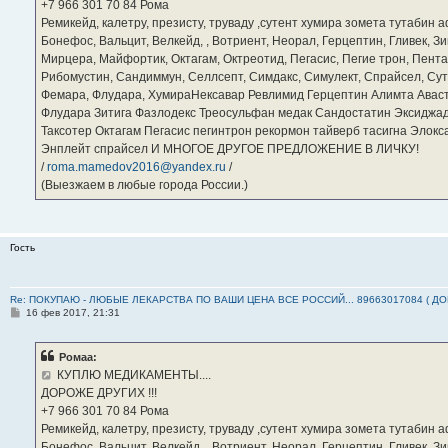
е
‪+7 966 301 70 84‬ Рома
Ремикейд, калетру, презисту, труваду ,сутент хумира зомета тутабин
Бонефос, Вальцит, Велкейд, , Вотриент, Неорал, Герцептин, Гливек, Зи
Мирцера, Майфортик, Октагам, Октреотид, Пегасис, Пегие трон, Пента
Рибомустин, Сандиммун, Селлсепт, Симдакс, Симулект, Спрайсел, Сутен
Фемара, Флудара, ХумираНексавар Ревлимид Герцептин Алимта Авас
Флудара Зитига Фазлодекс Треосульфан медак Сандостатин Эксиджад
Таксотер Октагам Пегасис пегинтрон рекормон тайверб тасигна Элок
Энплейт спрайсел И МНОГОЕ ДРУГОЕ ПРЕДЛОЖЕНИЕ В ЛИЧКУ!
/
roma.mamedov2016@yandex.ru
/
(Выезжаем в любые города России.)
Гость
Re: ПОКУПАЮ - ЛЮБЫЕ ЛЕКАРСТВА ПО ВАШИ ЦЕНА ВСЕ РОССИЙ... 89663017084 ( Д
С
16 фев 2017, 21:31
о
о
б
Ромаа:
щ
е
КУПЛЮ МЕДИКАМЕНТЫ....
н
ДОРОЖЕ ДРУГИХ !!!
и
е
‪+7 966 301 70 84‬ Рома
Ремикейд, калетру, презисту, труваду ,сутент хумира зомета тутабин
Бонефос, Вальцит, Велкейд, , Вотриент, Неорал, Герцептин, Гливек, Зи