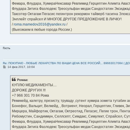
Фемара, Флудара, ХумираНексавар Ревлимид Герцептин Алимта Авас
Флудара Зитига Фазлодекс Треосульфан медак Сандостатин Эксиджад
Таксотер Октагам Пегасис пегинтрон рекормон тайверб тасигна Элок
Энплейт спрайсел И МНОГОЕ ДРУГОЕ ПРЕДЛОЖЕНИЕ В ЛИЧКУ!
/
roma.mamedov2016@yandex.ru
/
(Выезжаем в любые города России.)
Гость
Re: ПОКУПАЮ - ЛЮБЫЕ ЛЕКАРСТВА ПО ВАШИ ЦЕНА ВСЕ РОССИЙ... 89663017084 ( Д
С
14 фев 2017, 10:04
о
о
б
Ромаа:
щ
е
КУПЛЮ МЕДИКАМЕНТЫ....
н
ДОРОЖЕ ДРУГИХ !!!
и
е
‪+7 966 301 70 84‬ Рома
Ремикейд, калетру, презисту, труваду ,сутент хумира зомета тутабин
Бонефос, Вальцит, Велкейд, , Вотриент, Неорал, Герцептин, Гливек, Зи
Мирцера, Майфортик, Октагам, Октреотид, Пегасис, Пегие трон, Пента
Рибомустин, Сандиммун, Селлсепт, Симдакс, Симулект, Спрайсел, Сутен
Фемара, Флудара, ХумираНексавар Ревлимид Герцептин Алимта Авас
Флудара Зитига Фазлодекс Треосульфан медак Сандостатин Эксиджад