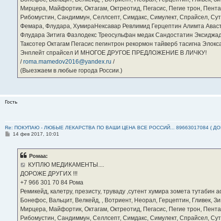
Мирцера, Майфортик, Октагам, Октреотид, Пегасис, Пегие трон, Пента
Рибомустин, Сандиммун, Селлсепт, Симдакс, Симулект, Спрайсел, Сутен
Фемара, Флудара, ХумираНексавар Ревлимид Герцептин Алимта Авас
Флудара Зитига Фазлодекс Треосульфан медак Сандостатин Эксиджад
Таксотер Октагам Пегасис пегинтрон рекормон тайверб тасигна Элок
Энплейт спрайсел И МНОГОЕ ДРУГОЕ ПРЕДЛОЖЕНИЕ В ЛИЧКУ!
/
roma.mamedov2016@yandex.ru
/
(Выезжаем в любые города России.)
Гость
Re: ПОКУПАЮ - ЛЮБЫЕ ЛЕКАРСТВА ПО ВАШИ ЦЕНА ВСЕ РОССИЙ... 89663017084 ( Д
С
14 фев 2017, 10:01
о
о
б
Ромаа:
щ
е
КУПЛЮ МЕДИКАМЕНТЫ....
н
ДОРОЖЕ ДРУГИХ !!!
и
е
‪+7 966 301 70 84‬ Рома
Ремикейд, калетру, презисту, труваду ,сутент хумира зомета тутабин
Бонефос, Вальцит, Велкейд, , Вотриент, Неорал, Герцептин, Гливек, Зи
Мирцера, Майфортик, Октагам, Октреотид, Пегасис, Пегие трон, Пента
Рибомустин, Сандиммун, Селлсепт, Симдакс, Симулект, Спрайсел, Сутен