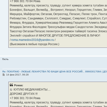
е
‪+7 966 301 70 84‬ Рома
Ремикейд, калетру, презисту, труваду ,сутент хумира зомета тутабин
Бонефос, Вальцит, Велкейд, , Вотриент, Неорал, Герцептин, Гливек, Зи
Мирцера, Майфортик, Октагам, Октреотид, Пегасис, Пегие трон, Пента
Рибомустин, Сандиммун, Селлсепт, Симдакс, Симулект, Спрайсел, Сутен
Фемара, Флудара, ХумираНексавар Ревлимид Герцептин Алимта Авас
Флудара Зитига Фазлодекс Треосульфан медак Сандостатин Эксиджад
Таксотер Октагам Пегасис пегинтрон рекормон тайверб тасигна Элок
Энплейт спрайсел И МНОГОЕ ДРУГОЕ ПРЕДЛОЖЕНИЕ В ЛИЧКУ!
/
roma.mamedov2016@yandex.ru
/
(Выезжаем в любые города России.)
Гость
Re: ПОКУПАЮ - ЛЮБЫЕ ЛЕКАРСТВА ПО ВАШИ ЦЕНА ВСЕ РОССИЙ... 89663017084 ( Д
С
14 фев 2017, 06:28
о
о
б
Ромаа:
щ
е
КУПЛЮ МЕДИКАМЕНТЫ....
н
ДОРОЖЕ ДРУГИХ !!!
и
е
‪+7 966 301 70 84‬ Рома
Ремикейд, калетру, презисту, труваду ,сутент хумира зомета тутабин
Бонефос, Вальцит, Велкейд, , Вотриент, Неорал, Герцептин, Гливек, Зи