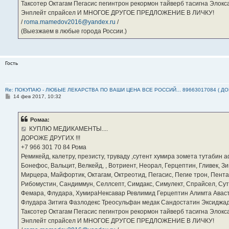
Таксотер Октагам Пегасис пегинтрон рекормон тайверб тасигна Элок
Энплейт спрайсел И МНОГОЕ ДРУГОЕ ПРЕДЛОЖЕНИЕ В ЛИЧКУ!
/
roma.mamedov2016@yandex.ru
/
(Выезжаем в любые города России.)
Гость
Re: ПОКУПАЮ - ЛЮБЫЕ ЛЕКАРСТВА ПО ВАШИ ЦЕНА ВСЕ РОССИЙ... 89663017084 ( Д
С
14 фев 2017, 10:32
о
о
б
Ромаа:
щ
е
КУПЛЮ МЕДИКАМЕНТЫ....
н
ДОРОЖЕ ДРУГИХ !!!
и
е
‪+7 966 301 70 84‬ Рома
Ремикейд, калетру, презисту, труваду ,сутент хумира зомета тутабин
Бонефос, Вальцит, Велкейд, , Вотриент, Неорал, Герцептин, Гливек, Зи
Мирцера, Майфортик, Октагам, Октреотид, Пегасис, Пегие трон, Пента
Рибомустин, Сандиммун, Селлсепт, Симдакс, Симулект, Спрайсел, Сутен
Фемара, Флудара, ХумираНексавар Ревлимид Герцептин Алимта Авас
Флудара Зитига Фазлодекс Треосульфан медак Сандостатин Эксиджад
Таксотер Октагам Пегасис пегинтрон рекормон тайверб тасигна Элок
Энплейт спрайсел И МНОГОЕ ДРУГОЕ ПРЕДЛОЖЕНИЕ В ЛИЧКУ!