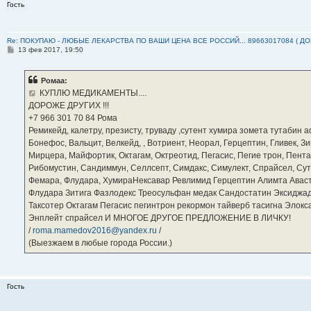
Гость
Re: ПОКУПАЮ - ЛЮБЫЕ ЛЕКАРСТВА ПО ВАШИ ЦЕНА ВСЕ РОССИЙ... 89663017084 ( Д
С
13 фев 2017, 19:50
о
о
б
Ромаа:
щ
е
КУПЛЮ МЕДИКАМЕНТЫ....
н
ДОРОЖЕ ДРУГИХ !!!
и
е
‪+7 966 301 70 84‬ Рома
Ремикейд, калетру, презисту, труваду ,сутент хумира зомета тутабин
Бонефос, Вальцит, Велкейд, , Вотриент, Неорал, Герцептин, Гливек, Зи
Мирцера, Майфортик, Октагам, Октреотид, Пегасис, Пегие трон, Пента
Рибомустин, Сандиммун, Селлсепт, Симдакс, Симулект, Спрайсел, Сутен
Фемара, Флудара, ХумираНексавар Ревлимид Герцептин Алимта Авас
Флудара Зитига Фазлодекс Треосульфан медак Сандостатин Эксиджад
Таксотер Октагам Пегасис пегинтрон рекормон тайверб тасигна Элок
Энплейт спрайсел И МНОГОЕ ДРУГОЕ ПРЕДЛОЖЕНИЕ В ЛИЧКУ!
/
roma.mamedov2016@yandex.ru
/
(Выезжаем в любые города России.)
Гость