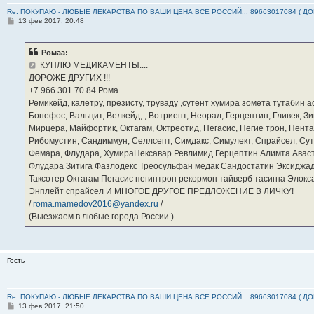
Re: ПОКУПАЮ - ЛЮБЫЕ ЛЕКАРСТВА ПО ВАШИ ЦЕНА ВСЕ РОССИЙ... 89663017084 ( Д
С
13 фев 2017, 20:48
о
о
б
Ромаа:
щ
е
КУПЛЮ МЕДИКАМЕНТЫ....
н
ДОРОЖЕ ДРУГИХ !!!
и
е
‪+7 966 301 70 84‬ Рома
Ремикейд, калетру, презисту, труваду ,сутент хумира зомета тутабин
Бонефос, Вальцит, Велкейд, , Вотриент, Неорал, Герцептин, Гливек, Зи
Мирцера, Майфортик, Октагам, Октреотид, Пегасис, Пегие трон, Пента
Рибомустин, Сандиммун, Селлсепт, Симдакс, Симулект, Спрайсел, Сутен
Фемара, Флудара, ХумираНексавар Ревлимид Герцептин Алимта Авас
Флудара Зитига Фазлодекс Треосульфан медак Сандостатин Эксиджад
Таксотер Октагам Пегасис пегинтрон рекормон тайверб тасигна Элок
Энплейт спрайсел И МНОГОЕ ДРУГОЕ ПРЕДЛОЖЕНИЕ В ЛИЧКУ!
/
roma.mamedov2016@yandex.ru
/
(Выезжаем в любые города России.)
Гость
Re: ПОКУПАЮ - ЛЮБЫЕ ЛЕКАРСТВА ПО ВАШИ ЦЕНА ВСЕ РОССИЙ... 89663017084 ( Д
С
13 фев 2017, 21:50
о