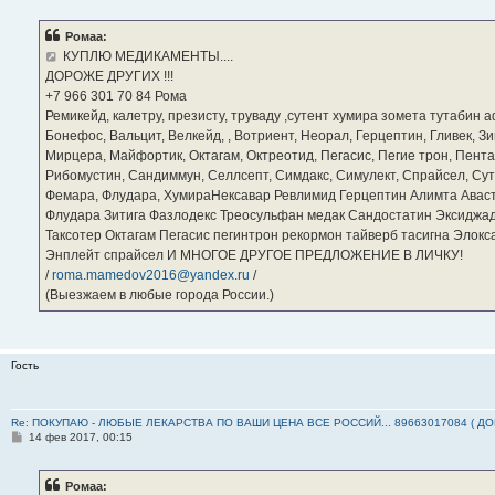
о
б
Ромаа:
щ
е
КУПЛЮ МЕДИКАМЕНТЫ....
н
ДОРОЖЕ ДРУГИХ !!!
и
е
‪+7 966 301 70 84‬ Рома
Ремикейд, калетру, презисту, труваду ,сутент хумира зомета тутабин
Бонефос, Вальцит, Велкейд, , Вотриент, Неорал, Герцептин, Гливек, Зи
Мирцера, Майфортик, Октагам, Октреотид, Пегасис, Пегие трон, Пента
Рибомустин, Сандиммун, Селлсепт, Симдакс, Симулект, Спрайсел, Сутен
Фемара, Флудара, ХумираНексавар Ревлимид Герцептин Алимта Авас
Флудара Зитига Фазлодекс Треосульфан медак Сандостатин Эксиджад
Таксотер Октагам Пегасис пегинтрон рекормон тайверб тасигна Элок
Энплейт спрайсел И МНОГОЕ ДРУГОЕ ПРЕДЛОЖЕНИЕ В ЛИЧКУ!
/
roma.mamedov2016@yandex.ru
/
(Выезжаем в любые города России.)
Гость
Re: ПОКУПАЮ - ЛЮБЫЕ ЛЕКАРСТВА ПО ВАШИ ЦЕНА ВСЕ РОССИЙ... 89663017084 ( Д
С
14 фев 2017, 00:15
о
о
б
Ромаа:
щ