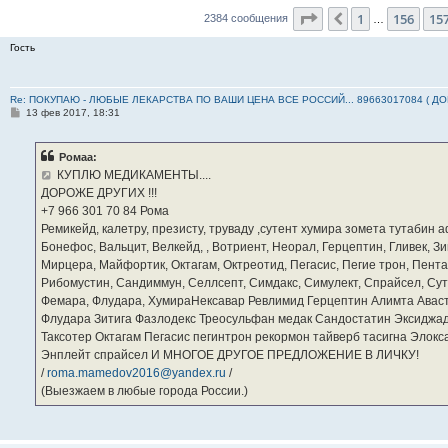
Страница
158
из
23
1
156
15
Пред.
2384 сообщения
…
Гость
Re: ПОКУПАЮ - ЛЮБЫЕ ЛЕКАРСТВА ПО ВАШИ ЦЕНА ВСЕ РОССИЙ... 89663017084 ( Д
С
13 фев 2017, 18:31
о
о
б
Ромаа:
щ
е
КУПЛЮ МЕДИКАМЕНТЫ....
н
ДОРОЖЕ ДРУГИХ !!!
и
е
‪+7 966 301 70 84‬ Рома
Ремикейд, калетру, презисту, труваду ,сутент хумира зомета тутабин
Бонефос, Вальцит, Велкейд, , Вотриент, Неорал, Герцептин, Гливек, Зи
Мирцера, Майфортик, Октагам, Октреотид, Пегасис, Пегие трон, Пента
Рибомустин, Сандиммун, Селлсепт, Симдакс, Симулект, Спрайсел, Сутен
Фемара, Флудара, ХумираНексавар Ревлимид Герцептин Алимта Авас
Флудара Зитига Фазлодекс Треосульфан медак Сандостатин Эксиджад
Таксотер Октагам Пегасис пегинтрон рекормон тайверб тасигна Элок
Энплейт спрайсел И МНОГОЕ ДРУГОЕ ПРЕДЛОЖЕНИЕ В ЛИЧКУ!
/
roma.mamedov2016@yandex.ru
/
(Выезжаем в любые города России.)