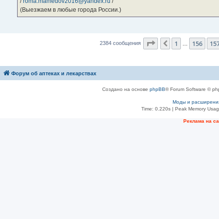
/
roma.mamedov2016@yandex.ru
/
(Выезжаем в любые города России.)
Страница
158
из
23
1
156
15
Пред.
2384 сообщения
…
Форум об аптеках и лекарствах
Создано на основе
phpBB
® Forum Software © ph
Моды и расширени
Time: 0.220s
| Peak Memory Usage
Рeклама на с