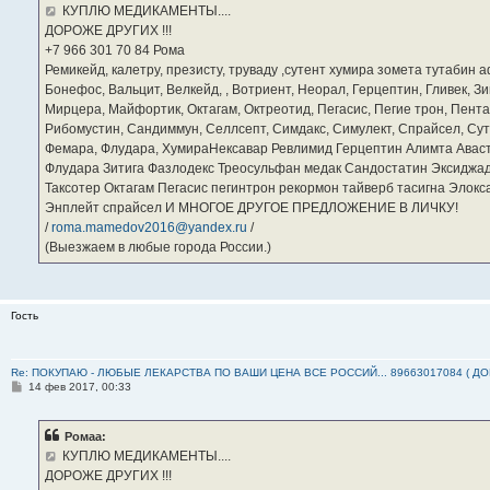
е
КУПЛЮ МЕДИКАМЕНТЫ....
н
ДОРОЖЕ ДРУГИХ !!!
и
е
‪+7 966 301 70 84‬ Рома
Ремикейд, калетру, презисту, труваду ,сутент хумира зомета тутабин
Бонефос, Вальцит, Велкейд, , Вотриент, Неорал, Герцептин, Гливек, Зи
Мирцера, Майфортик, Октагам, Октреотид, Пегасис, Пегие трон, Пента
Рибомустин, Сандиммун, Селлсепт, Симдакс, Симулект, Спрайсел, Сутен
Фемара, Флудара, ХумираНексавар Ревлимид Герцептин Алимта Авас
Флудара Зитига Фазлодекс Треосульфан медак Сандостатин Эксиджад
Таксотер Октагам Пегасис пегинтрон рекормон тайверб тасигна Элок
Энплейт спрайсел И МНОГОЕ ДРУГОЕ ПРЕДЛОЖЕНИЕ В ЛИЧКУ!
/
roma.mamedov2016@yandex.ru
/
(Выезжаем в любые города России.)
Гость
Re: ПОКУПАЮ - ЛЮБЫЕ ЛЕКАРСТВА ПО ВАШИ ЦЕНА ВСЕ РОССИЙ... 89663017084 ( Д
С
14 фев 2017, 00:33
о
о
б
Ромаа:
щ
е
КУПЛЮ МЕДИКАМЕНТЫ....
н
ДОРОЖЕ ДРУГИХ !!!
и