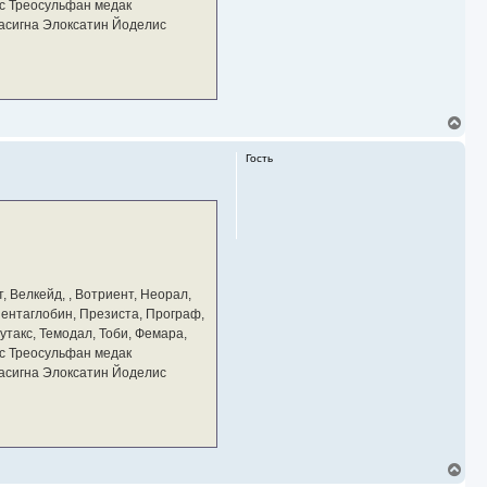
у
с Треосульфан медак
тасигна Элоксатин Йоделис
В
е
р
Гость
н
у
т
ь
с
я
к
н
а
, Велкейд, , Вотриент, Неорал,
ч
 Пентаглобин, Презиста, Програф,
а
утакс, Темодал, Тоби, Фемара,
л
у
с Треосульфан медак
тасигна Элоксатин Йоделис
В
е