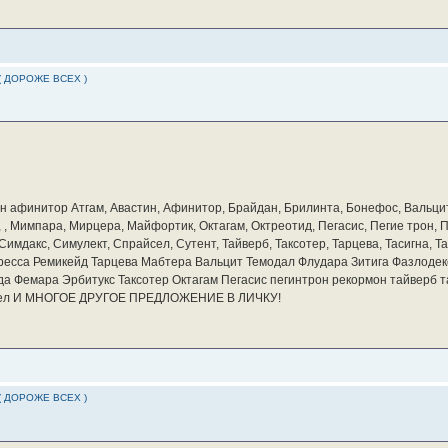
( ДОРОЖЕ ВСЕХ )
бин афинитор Атгам, Авастин, Афинитор, Брайдан, Брилинта, Бонефос, Вальцит
а, , Мимпара, Мирцера, Майфортик, Октагам, Октреотид, Пегасис, Пегие трон,
мдакс, Симулект, Спрайсел, Сутент, Тайверб, Таксотер, Тарцева, Тасигна, Та
ресса Ремикейд Тарцева Мабтера Вальцит Темодал Флудара Зитига Фазлодек
а Фемара Эрбитукс Таксотер Октагам Пегасис пегинтрон рекормон тайверб 
айсел И МНОГОЕ ДРУГОЕ ПРЕДЛОЖЕНИЕ В ЛИЧКУ!
( ДОРОЖЕ ВСЕХ )