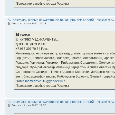
(Выезжаем в любые города России.)
Re: ПОКУПАЮ - ЛЮБЫЕ ЛЕКАРСТВА ПО ВАШИ ЦЕНА ВСЕ РОССИЙ... 89663017084 
С
Гость
»
11 фев 2017, 22:33
о
о
б
Ромаа:
щ
е
КУПЛЮ МЕДИКАМЕНТЫ....
н
ДОРОЖЕ ДРУГИХ !!!
и
е
‪+7 966 301 70 84‬ Рома
Ремикейд, калетру, презисту, труваду ,сутент хумира зомета тута
Герцептин, Гливек, Зивокс, Золадекс, Зомета, Интраглобин, Иресс
Ревацио, Ревлимид, Рекормон, Рибомустин, Сандиммун, Селлсепт, Си
Флудара, ХумираНексавар Ревлимид Герцептин Алимта Авастин И
Сандостатин Эксиджад Гливек Аранесп Бараклюд, Золадекс Кселод
вектибикс эральфон инсиво Рибомустин Золерикс Энплейт спр
/
roma.mamedov2016@yandex.ru
/
(Выезжаем в любые города России.)
Re: ПОКУПАЮ - ЛЮБЫЕ ЛЕКАРСТВА ПО ВАШИ ЦЕНА ВСЕ РОССИЙ... 89663017084 
С
Гость
»
11 фев 2017, 22:56
о
о
б