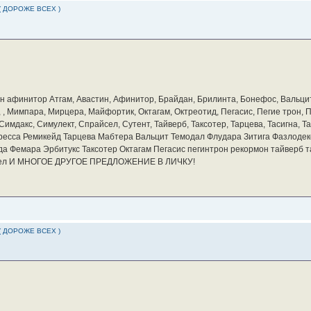
( ДОРОЖЕ ВСЕХ )
бин афинитор Атгам, Авастин, Афинитор, Брайдан, Брилинта, Бонефос, Вальцит
а, , Мимпара, Мирцера, Майфортик, Октагам, Октреотид, Пегасис, Пегие трон,
мдакс, Симулект, Спрайсел, Сутент, Тайверб, Таксотер, Тарцева, Тасигна, Та
ресса Ремикейд Тарцева Мабтера Вальцит Темодал Флудара Зитига Фазлодек
а Фемара Эрбитукс Таксотер Октагам Пегасис пегинтрон рекормон тайверб 
айсел И МНОГОЕ ДРУГОЕ ПРЕДЛОЖЕНИЕ В ЛИЧКУ!
( ДОРОЖЕ ВСЕХ )