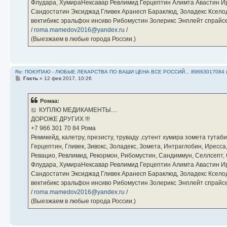
Флудара, ХумираНексавар Ревлимид Герцептин Алимта Авастин И
Сандостатин Эксиджад Гливек Аранесп Бараклюд, Золадекс Кселод
вектибикс эральфон инсиво Рибомустин Золерикс Энплейт спр
/
roma.mamedov2016@yandex.ru
/
(Выезжаем в любые города России.)
Re: ПОКУПАЮ - ЛЮБЫЕ ЛЕКАРСТВА ПО ВАШИ ЦЕНА ВСЕ РОССИЙ... 89663017084 
С
Гость
»
12 фев 2017, 10:26
о
о
б
Ромаа:
щ
е
КУПЛЮ МЕДИКАМЕНТЫ....
н
ДОРОЖЕ ДРУГИХ !!!
и
е
‪+7 966 301 70 84‬ Рома
Ремикейд, калетру, презисту, труваду ,сутент хумира зомета тута
Герцептин, Гливек, Зивокс, Золадекс, Зомета, Интраглобин, Иресс
Ревацио, Ревлимид, Рекормон, Рибомустин, Сандиммун, Селлсепт, Си
Флудара, ХумираНексавар Ревлимид Герцептин Алимта Авастин И
Сандостатин Эксиджад Гливек Аранесп Бараклюд, Золадекс Кселод
вектибикс эральфон инсиво Рибомустин Золерикс Энплейт спр
/
roma.mamedov2016@yandex.ru
/
(Выезжаем в любые города России.)