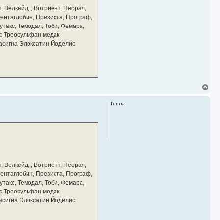
а
, Велкейд, , Вотриент, Неорал,
ч
 Пентаглобин, Презиста, Програф,
а
утакс, Темодал, Тоби, Фемара,
л
у
с Треосульфан медак
тасигна Элоксатин Йоделис
В
е
р
Гость
н
у
т
ь
с
я
к
н
а
, Велкейд, , Вотриент, Неорал,
ч
 Пентаглобин, Презиста, Програф,
а
утакс, Темодал, Тоби, Фемара,
л
у
с Треосульфан медак
тасигна Элоксатин Йоделис