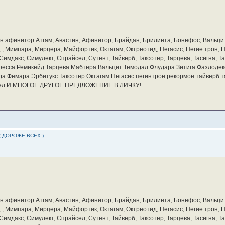
бин афинитор Атгам, Авастин, Афинитор, Брайдан, Брилинта, Бонефос, Вальцит
а, , Мимпара, Мирцера, Майфортик, Октагам, Октреотид, Пегасис, Пегие трон,
мдакс, Симулект, Спрайсел, Сутент, Тайверб, Таксотер, Тарцева, Тасигна, Та
ресса Ремикейд Тарцева Мабтера Вальцит Темодал Флудара Зитига Фазлодек
а Фемара Эрбитукс Таксотер Октагам Пегасис пегинтрон рекормон тайверб 
айсел И МНОГОЕ ДРУГОЕ ПРЕДЛОЖЕНИЕ В ЛИЧКУ!
( ДОРОЖЕ ВСЕХ )
бин афинитор Атгам, Авастин, Афинитор, Брайдан, Брилинта, Бонефос, Вальцит
а, , Мимпара, Мирцера, Майфортик, Октагам, Октреотид, Пегасис, Пегие трон,
мдакс, Симулект, Спрайсел, Сутент, Тайверб, Таксотер, Тарцева, Тасигна, Та