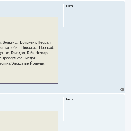
Гость
, Велкейд, , Вотриент, Неорал,
 Пентаглобин, Презиста, Програф,
утакс, Темодал, Тоби, Фемара,
с Треосульфан медак
тасигна Элоксатин Йоделис
В
е
р
Гость
н
у
т
ь
с
я
к
н