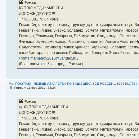
Ромаа:
щ
е
КУПЛЮ МЕДИКАМЕНТЫ....
н
ДОРОЖЕ ДРУГИХ !!!
и
е
‪+7 966 301 70 84‬ Рома
Ремикейд, калетру, презисту, труваду ,сутент хумира зомета тута
Герцептин, Гливек, Зивокс, Золадекс, Зомета, Интраглобин, Иресс
Ревацио, Ревлимид, Рекормон, Рибомустин, Сандиммун, Селлсепт, Си
Флудара, ХумираНексавар Ревлимид Герцептин Алимта Авастин И
Сандостатин Эксиджад Гливек Аранесп Бараклюд, Золадекс Кселод
вектибикс эральфон инсиво Рибомустин Золерикс Энплейт спр
/
roma.mamedov2016@yandex.ru
/
(Выезжаем в любые города России.)
Re: ПОКУПАЮ - ЛЮБЫЕ ЛЕКАРСТВА ПО ВАШИ ЦЕНА ВСЕ РОССИЙ... 89663017084 
С
Гость
»
11 фев 2017, 23:24
о
о
б
Ромаа:
щ
е
КУПЛЮ МЕДИКАМЕНТЫ....
н
ДОРОЖЕ ДРУГИХ !!!
и
е
‪+7 966 301 70 84‬ Рома
Ремикейд, калетру, презисту, труваду ,сутент хумира зомета тута
Герцептин, Гливек, Зивокс, Золадекс, Зомета, Интраглобин, Иресс
Ревацио, Ревлимид, Рекормон, Рибомустин, Сандиммун, Селлсепт, Си