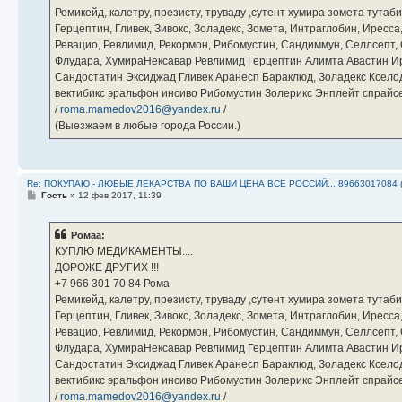
Ремикейд, калетру, презисту, труваду ,сутент хумира зомета тута
Герцептин, Гливек, Зивокс, Золадекс, Зомета, Интраглобин, Иресс
Ревацио, Ревлимид, Рекормон, Рибомустин, Сандиммун, Селлсепт, Си
Флудара, ХумираНексавар Ревлимид Герцептин Алимта Авастин И
Сандостатин Эксиджад Гливек Аранесп Бараклюд, Золадекс Кселод
вектибикс эральфон инсиво Рибомустин Золерикс Энплейт спр
/
roma.mamedov2016@yandex.ru
/
(Выезжаем в любые города России.)
Re: ПОКУПАЮ - ЛЮБЫЕ ЛЕКАРСТВА ПО ВАШИ ЦЕНА ВСЕ РОССИЙ... 89663017084 
С
Гость
»
12 фев 2017, 11:39
о
о
б
Ромаа:
щ
е
КУПЛЮ МЕДИКАМЕНТЫ....
н
ДОРОЖЕ ДРУГИХ !!!
и
е
‪+7 966 301 70 84‬ Рома
Ремикейд, калетру, презисту, труваду ,сутент хумира зомета тута
Герцептин, Гливек, Зивокс, Золадекс, Зомета, Интраглобин, Иресс
Ревацио, Ревлимид, Рекормон, Рибомустин, Сандиммун, Селлсепт, Си
Флудара, ХумираНексавар Ревлимид Герцептин Алимта Авастин И
Сандостатин Эксиджад Гливек Аранесп Бараклюд, Золадекс Кселод
вектибикс эральфон инсиво Рибомустин Золерикс Энплейт спр
/
roma.mamedov2016@yandex.ru
/