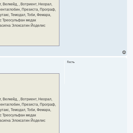
а
, Велкейд, , Вотриент, Неорал,
ч
 Пентаглобин, Презиста, Програф,
а
утакс, Темодал, Тоби, Фемара,
л
у
с Треосульфан медак
тасигна Элоксатин Йоделис
В
е
р
Гость
н
у
т
ь
с
я
к
н
а
, Велкейд, , Вотриент, Неорал,
ч
 Пентаглобин, Презиста, Програф,
а
утакс, Темодал, Тоби, Фемара,
л
у
с Треосульфан медак
тасигна Элоксатин Йоделис