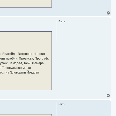
В
е
р
Гость
н
у
т
ь
с
я
к
н
а
, Велкейд, , Вотриент, Неорал,
ч
 Пентаглобин, Презиста, Програф,
а
утакс, Темодал, Тоби, Фемара,
л
у
с Треосульфан медак
тасигна Элоксатин Йоделис
В
е
р
Гость
н
у
т