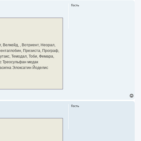
р
Гость
н
у
т
ь
с
я
к
н
а
, Велкейд, , Вотриент, Неорал,
ч
 Пентаглобин, Презиста, Програф,
а
утакс, Темодал, Тоби, Фемара,
л
у
с Треосульфан медак
тасигна Элоксатин Йоделис
В
е
р
Гость
н
у
т
ь
с
я
к
н