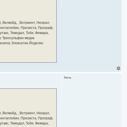
ь
с
я
к
н
а
, Велкейд, , Вотриент, Неорал,
ч
 Пентаглобин, Презиста, Програф,
а
утакс, Темодал, Тоби, Фемара,
л
у
с Треосульфан медак
тасигна Элоксатин Йоделис
В
е
р
Гость
н
у
т
ь
с
я
к
н
а
, Велкейд, , Вотриент, Неорал,
ч
 Пентаглобин, Презиста, Програф,
а
утакс, Темодал, Тоби, Фемара,
л