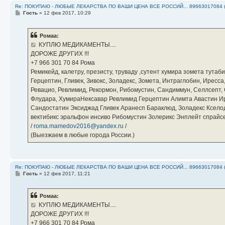
Re: ПОКУПАЮ - ЛЮБЫЕ ЛЕКАРСТВА ПО ВАШИ ЦЕНА ВСЕ РОССИЙ... 89663017084 
С
Гость
»
12 фев 2017, 10:29
о
о
б
Ромаа:
щ
е
КУПЛЮ МЕДИКАМЕНТЫ....
н
ДОРОЖЕ ДРУГИХ !!!
и
е
‪+7 966 301 70 84‬ Рома
Ремикейд, калетру, презисту, труваду ,сутент хумира зомета тута
Герцептин, Гливек, Зивокс, Золадекс, Зомета, Интраглобин, Иресс
Ревацио, Ревлимид, Рекормон, Рибомустин, Сандиммун, Селлсепт, Си
Флудара, ХумираНексавар Ревлимид Герцептин Алимта Авастин И
Сандостатин Эксиджад Гливек Аранесп Бараклюд, Золадекс Кселод
вектибикс эральфон инсиво Рибомустин Золерикс Энплейт спр
/
roma.mamedov2016@yandex.ru
/
(Выезжаем в любые города России.)
Re: ПОКУПАЮ - ЛЮБЫЕ ЛЕКАРСТВА ПО ВАШИ ЦЕНА ВСЕ РОССИЙ... 89663017084 
С
Гость
»
12 фев 2017, 11:21
о
о
б
Ромаа:
щ
е
КУПЛЮ МЕДИКАМЕНТЫ....
н
ДОРОЖЕ ДРУГИХ !!!
и
е
‪+7 966 301 70 84‬ Рома