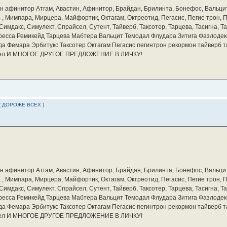
бин афинитор Атгам, Авастин, Афинитор, Брайдан, Брилинта, Бонефос, Вальцит
а, , Мимпара, Мирцера, Майфортик, Октагам, Октреотид, Пегасис, Пегие трон,
мдакс, Симулект, Спрайсел, Сутент, Тайверб, Таксотер, Тарцева, Тасигна, Та
ресса Ремикейд Тарцева Мабтера Вальцит Темодал Флудара Зитига Фазлодек
а Фемара Эрбитукс Таксотер Октагам Пегасис пегинтрон рекормон тайверб 
айсел И МНОГОЕ ДРУГОЕ ПРЕДЛОЖЕНИЕ В ЛИЧКУ!
( ДОРОЖЕ ВСЕХ )
бин афинитор Атгам, Авастин, Афинитор, Брайдан, Брилинта, Бонефос, Вальцит
а, , Мимпара, Мирцера, Майфортик, Октагам, Октреотид, Пегасис, Пегие трон,
мдакс, Симулект, Спрайсел, Сутент, Тайверб, Таксотер, Тарцева, Тасигна, Та
ресса Ремикейд Тарцева Мабтера Вальцит Темодал Флудара Зитига Фазлодек
а Фемара Эрбитукс Таксотер Октагам Пегасис пегинтрон рекормон тайверб 
айсел И МНОГОЕ ДРУГОЕ ПРЕДЛОЖЕНИЕ В ЛИЧКУ!