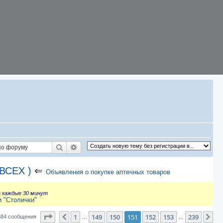
Поиск
Расширенный поиск
ВСЕХ )
⇐
Объявления о покупке аптечных товаров
а каждые 30 минут
и "Столички"
Страница
151
из
239
1
149
150
151
152
153
239
Пред.
Сл
384 сообщения
…
…