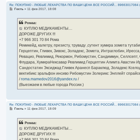
Re: ПОКУПАЮ - ЛЮБЫЕ ЛЕКАРСТВА ПО ВАШИ ЦЕНА ВСЕ РОССИЙ... 89663017084 
С
Гость
»
11 фев 2017, 18:08
о
о
б
Ромаа:
щ
е
КУПЛЮ МЕДИКАМЕНТЫ....
н
ДОРОЖЕ ДРУГИХ !!!
и
е
‪+7 966 301 70 84‬ Рома
Ремикейд, калетру, презисту, труваду ,сутент хумира зомета тута
Герцептин, Гливек, Зивокс, Золадекс, Зомета, Интраглобин, Иресс
Ревацио, Ревлимид, Рекормон, Рибомустин, Сандиммун, Селлсепт, Си
Флудара, ХумираНексавар Ревлимид Герцептин Алимта Авастин И
Сандостатин Эксиджад Гливек Аранесп Бараклюд, Золадекс Кселод
вектибикс эральфон инсиво Рибомустин Золерикс Энплейт спр
/
roma.mamedov2016@yandex.ru
/
(Выезжаем в любые города России.)
Re: ПОКУПАЮ - ЛЮБЫЕ ЛЕКАРСТВА ПО ВАШИ ЦЕНА ВСЕ РОССИЙ... 89663017084 
С
Гость
»
11 фев 2017, 18:09
о
о
б
Ромаа:
щ
е
КУПЛЮ МЕДИКАМЕНТЫ....
н
ДОРОЖЕ ДРУГИХ !!!
и
е
‪+7 966 301 70 84‬ Рома