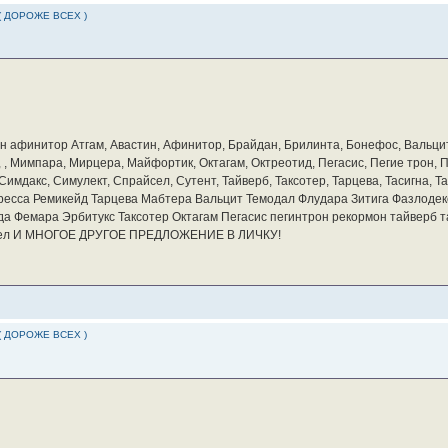
( ДОРОЖЕ ВСЕХ )
бин афинитор Атгам, Авастин, Афинитор, Брайдан, Брилинта, Бонефос, Вальцит
а, , Мимпара, Мирцера, Майфортик, Октагам, Октреотид, Пегасис, Пегие трон,
мдакс, Симулект, Спрайсел, Сутент, Тайверб, Таксотер, Тарцева, Тасигна, Та
ресса Ремикейд Тарцева Мабтера Вальцит Темодал Флудара Зитига Фазлодек
а Фемара Эрбитукс Таксотер Октагам Пегасис пегинтрон рекормон тайверб 
айсел И МНОГОЕ ДРУГОЕ ПРЕДЛОЖЕНИЕ В ЛИЧКУ!
( ДОРОЖЕ ВСЕХ )