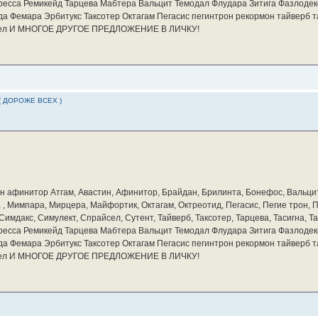
ресса Ремикейд Тарцева Мабтера Вальцит Темодал Флудара Зитига Фазлодек
а Фемара Эрбитукс Таксотер Октагам Пегасис пегинтрон рекормон тайверб 
айсел И МНОГОЕ ДРУГОЕ ПРЕДЛОЖЕНИЕ В ЛИЧКУ!
( ДОРОЖЕ ВСЕХ )
бин афинитор Атгам, Авастин, Афинитор, Брайдан, Брилинта, Бонефос, Вальцит
а, , Мимпара, Мирцера, Майфортик, Октагам, Октреотид, Пегасис, Пегие трон,
мдакс, Симулект, Спрайсел, Сутент, Тайверб, Таксотер, Тарцева, Тасигна, Та
ресса Ремикейд Тарцева Мабтера Вальцит Темодал Флудара Зитига Фазлодек
а Фемара Эрбитукс Таксотер Октагам Пегасис пегинтрон рекормон тайверб 
айсел И МНОГОЕ ДРУГОЕ ПРЕДЛОЖЕНИЕ В ЛИЧКУ!