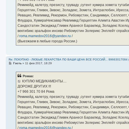
Ремикейд, калетру, презисту, труваду ,сутент хумира зомета тута
Герцептин, Гливек, Зивокс, Золадекс, Зомета, Интраглобин, Иресс
Ревацио, Ревлимид, Рекормон, Рибомустин, Сандиммун, Селлсепт, Си
Флудара, ХумираНексавар Ревлимид Герцептин Алимта Авастин И
Сандостатин Эксиджад Гливек Аранесп Бараклюд, Золадекс Кселод
вектибикс эральфон инсиво Рибомустин Золерикс Энплейт спр
/
roma.mamedov2016@yandex.ru
/
(Выезжаем в любые города России.)
Re: ПОКУПАЮ - ЛЮБЫЕ ЛЕКАРСТВА ПО ВАШИ ЦЕНА ВСЕ РОССИЙ... 89663017084 
С
Гость
»
11 фев 2017, 18:29
о
о
б
Ромаа:
щ
е
КУПЛЮ МЕДИКАМЕНТЫ....
н
ДОРОЖЕ ДРУГИХ !!!
и
е
‪+7 966 301 70 84‬ Рома
Ремикейд, калетру, презисту, труваду ,сутент хумира зомета тута
Герцептин, Гливек, Зивокс, Золадекс, Зомета, Интраглобин, Иресс
Ревацио, Ревлимид, Рекормон, Рибомустин, Сандиммун, Селлсепт, Си
Флудара, ХумираНексавар Ревлимид Герцептин Алимта Авастин И
Сандостатин Эксиджад Гливек Аранесп Бараклюд, Золадекс Кселод
вектибикс эральфон инсиво Рибомустин Золерикс Энплейт спр
/
roma.mamedov2016@yandex.ru
/