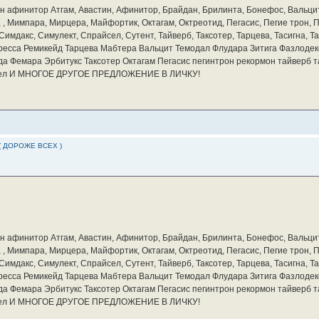
бин афинитор Атгам, Авастин, Афинитор, Брайдан, Брилинта, Бонефос, Вальцит
а, , Мимпара, Мирцера, Майфортик, Октагам, Октреотид, Пегасис, Пегие трон,
мдакс, Симулект, Спрайсел, Сутент, Тайверб, Таксотер, Тарцева, Тасигна, Та
ресса Ремикейд Тарцева Мабтера Вальцит Темодал Флудара Зитига Фазлодек
а Фемара Эрбитукс Таксотер Октагам Пегасис пегинтрон рекормон тайверб 
айсел И МНОГОЕ ДРУГОЕ ПРЕДЛОЖЕНИЕ В ЛИЧКУ!
( ДОРОЖЕ ВСЕХ )
бин афинитор Атгам, Авастин, Афинитор, Брайдан, Брилинта, Бонефос, Вальцит
а, , Мимпара, Мирцера, Майфортик, Октагам, Октреотид, Пегасис, Пегие трон,
мдакс, Симулект, Спрайсел, Сутент, Тайверб, Таксотер, Тарцева, Тасигна, Та
ресса Ремикейд Тарцева Мабтера Вальцит Темодал Флудара Зитига Фазлодек
а Фемара Эрбитукс Таксотер Октагам Пегасис пегинтрон рекормон тайверб 
айсел И МНОГОЕ ДРУГОЕ ПРЕДЛОЖЕНИЕ В ЛИЧКУ!