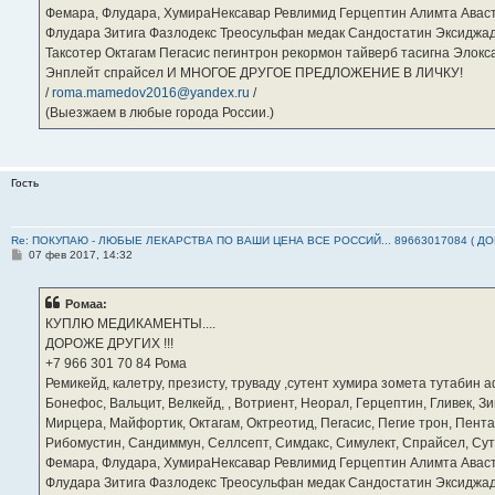
Фемара, Флудара, ХумираНексавар Ревлимид Герцептин Алимта Авас
Флудара Зитига Фазлодекс Треосульфан медак Сандостатин Эксиджад
Таксотер Октагам Пегасис пегинтрон рекормон тайверб тасигна Элок
Энплейт спрайсел И МНОГОЕ ДРУГОЕ ПРЕДЛОЖЕНИЕ В ЛИЧКУ!
/
roma.mamedov2016@yandex.ru
/
(Выезжаем в любые города России.)
Гость
Re: ПОКУПАЮ - ЛЮБЫЕ ЛЕКАРСТВА ПО ВАШИ ЦЕНА ВСЕ РОССИЙ... 89663017084 ( Д
С
07 фев 2017, 14:32
о
о
б
Ромаа:
щ
е
КУПЛЮ МЕДИКАМЕНТЫ....
н
ДОРОЖЕ ДРУГИХ !!!
и
е
‪+7 966 301 70 84‬ Рома
Ремикейд, калетру, презисту, труваду ,сутент хумира зомета тутабин
Бонефос, Вальцит, Велкейд, , Вотриент, Неорал, Герцептин, Гливек, Зи
Мирцера, Майфортик, Октагам, Октреотид, Пегасис, Пегие трон, Пента
Рибомустин, Сандиммун, Селлсепт, Симдакс, Симулект, Спрайсел, Сутен
Фемара, Флудара, ХумираНексавар Ревлимид Герцептин Алимта Авас
Флудара Зитига Фазлодекс Треосульфан медак Сандостатин Эксиджад