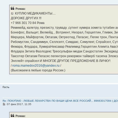
о
б
Ромаа:
щ
е
КУПЛЮ МЕДИКАМЕНТЫ....
н
ДОРОЖЕ ДРУГИХ !!!
и
е
‪+7 966 301 70 84‬ Рома
Ремикейд, калетру, презисту, труваду ,сутент хумира зомета тутабин
Бонефос, Вальцит, Велкейд, , Вотриент, Неорал, Герцептин, Гливек, Зи
Мирцера, Майфортик, Октагам, Октреотид, Пегасис, Пегие трон, Пента
Рибомустин, Сандиммун, Селлсепт, Симдакс, Симулект, Спрайсел, Сутен
Фемара, Флудара, ХумираНексавар Ревлимид Герцептин Алимта Авас
Флудара Зитига Фазлодекс Треосульфан медак Сандостатин Эксиджад
Таксотер Октагам Пегасис пегинтрон рекормон тайверб тасигна Элок
Энплейт спрайсел И МНОГОЕ ДРУГОЕ ПРЕДЛОЖЕНИЕ В ЛИЧКУ!
/
roma.mamedov2016@yandex.ru
/
(Выезжаем в любые города России.)
Гость
Re: ПОКУПАЮ - ЛЮБЫЕ ЛЕКАРСТВА ПО ВАШИ ЦЕНА ВСЕ РОССИЙ... 89663017084 ( Д
С
07 фев 2017, 11:35
о
о
б
Ромаа:
щ