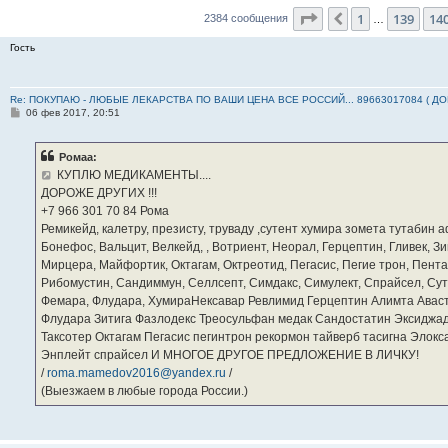
Страница
141
из
23
1
139
14
Пред.
2384 сообщения
…
Гость
Re: ПОКУПАЮ - ЛЮБЫЕ ЛЕКАРСТВА ПО ВАШИ ЦЕНА ВСЕ РОССИЙ... 89663017084 ( Д
С
06 фев 2017, 20:51
о
о
б
Ромаа:
щ
е
КУПЛЮ МЕДИКАМЕНТЫ....
н
ДОРОЖЕ ДРУГИХ !!!
и
е
‪+7 966 301 70 84‬ Рома
Ремикейд, калетру, презисту, труваду ,сутент хумира зомета тутабин
Бонефос, Вальцит, Велкейд, , Вотриент, Неорал, Герцептин, Гливек, Зи
Мирцера, Майфортик, Октагам, Октреотид, Пегасис, Пегие трон, Пента
Рибомустин, Сандиммун, Селлсепт, Симдакс, Симулект, Спрайсел, Сутен
Фемара, Флудара, ХумираНексавар Ревлимид Герцептин Алимта Авас
Флудара Зитига Фазлодекс Треосульфан медак Сандостатин Эксиджад
Таксотер Октагам Пегасис пегинтрон рекормон тайверб тасигна Элок
Энплейт спрайсел И МНОГОЕ ДРУГОЕ ПРЕДЛОЖЕНИЕ В ЛИЧКУ!
/
roma.mamedov2016@yandex.ru
/
(Выезжаем в любые города России.)