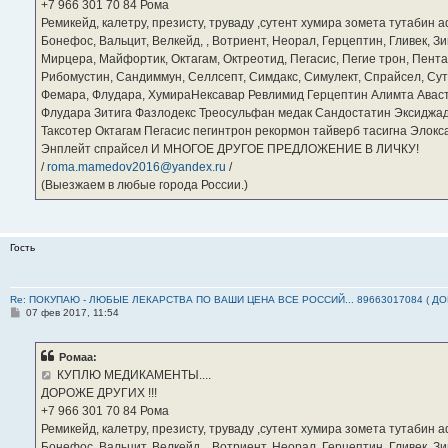
е
‪+7 966 301 70 84‬ Рома
Ремикейд, калетру, презисту, труваду ,сутент хумира зомета тутабин
Бонефос, Вальцит, Велкейд, , Вотриент, Неорал, Герцептин, Гливек, Зи
Мирцера, Майфортик, Октагам, Октреотид, Пегасис, Пегие трон, Пента
Рибомустин, Сандиммун, Селлсепт, Симдакс, Симулект, Спрайсел, Сутен
Фемара, Флудара, ХумираНексавар Ревлимид Герцептин Алимта Авас
Флудара Зитига Фазлодекс Треосульфан медак Сандостатин Эксиджад
Таксотер Октагам Пегасис пегинтрон рекормон тайверб тасигна Элок
Энплейт спрайсел И МНОГОЕ ДРУГОЕ ПРЕДЛОЖЕНИЕ В ЛИЧКУ!
/
roma.mamedov2016@yandex.ru
/
(Выезжаем в любые города России.)
Гость
Re: ПОКУПАЮ - ЛЮБЫЕ ЛЕКАРСТВА ПО ВАШИ ЦЕНА ВСЕ РОССИЙ... 89663017084 ( Д
С
07 фев 2017, 11:54
о
о
б
Ромаа:
щ
е
КУПЛЮ МЕДИКАМЕНТЫ....
н
ДОРОЖЕ ДРУГИХ !!!
и
е
‪+7 966 301 70 84‬ Рома
Ремикейд, калетру, презисту, труваду ,сутент хумира зомета тутабин
Бонефос, Вальцит, Велкейд, , Вотриент, Неорал, Герцептин, Гливек, Зи