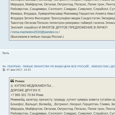
Мирцера, Майфортик, Октагам, Октреотид, Пегасис, Пегие трон, Пента
Рибомустин, Сандиммун, Селлсепт, Симдакс, Симулект, Спрайсел, Сутен
Фемара, Флудара, ХумираНексавар Ревлимид Герцептин Алимта Авас
Флудара Зитига Фазлодекс Треосульфан медак Сандостатин Эксиджад
Таксотер Октагам Пегасис пегинтрон рекормон тайверб тасигна Элок
Энплейт спрайсел И МНОГОЕ ДРУГОЕ ПРЕДЛОЖЕНИЕ В ЛИЧКУ!
/
roma.mamedov2016@yandex.ru
/
(Выезжаем в любые города России.)
Гость
Re: ПОКУПАЮ - ЛЮБЫЕ ЛЕКАРСТВА ПО ВАШИ ЦЕНА ВСЕ РОССИЙ... 89663017084 ( Д
С
07 фев 2017, 14:23
о
о
б
Ромаа:
щ
е
КУПЛЮ МЕДИКАМЕНТЫ....
н
ДОРОЖЕ ДРУГИХ !!!
и
е
‪+7 966 301 70 84‬ Рома
Ремикейд, калетру, презисту, труваду ,сутент хумира зомета тутабин
Бонефос, Вальцит, Велкейд, , Вотриент, Неорал, Герцептин, Гливек, Зи
Мирцера, Майфортик, Октагам, Октреотид, Пегасис, Пегие трон, Пента
Рибомустин, Сандиммун, Селлсепт, Симдакс, Симулект, Спрайсел, Сутен