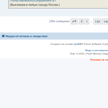
/
roma.mamedov2016@yandex.ru
/
(Выезжаем в любые города России.)
Страница
141
из
23
1
139
14
Пред.
2384 сообщения
…
Форум об аптеках и лекарствах
Создано на основе
phpBB
® Forum Software © ph
Моды и расширени
Time: 0.220s
| Peak Memory Usage
Рeклама на с