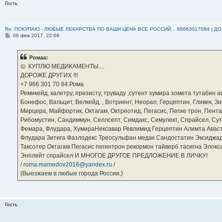
Гость
Re: ПОКУПАЮ - ЛЮБЫЕ ЛЕКАРСТВА ПО ВАШИ ЦЕНА ВСЕ РОССИЙ... 89663017084 ( Д
С
06 фев 2017, 22:09
о
о
б
Ромаа:
щ
е
КУПЛЮ МЕДИКАМЕНТЫ....
н
ДОРОЖЕ ДРУГИХ !!!
и
е
‪+7 966 301 70 84‬ Рома
Ремикейд, калетру, презисту, труваду ,сутент хумира зомета тутабин
Бонефос, Вальцит, Велкейд, , Вотриент, Неорал, Герцептин, Гливек, Зи
Мирцера, Майфортик, Октагам, Октреотид, Пегасис, Пегие трон, Пента
Рибомустин, Сандиммун, Селлсепт, Симдакс, Симулект, Спрайсел, Сутен
Фемара, Флудара, ХумираНексавар Ревлимид Герцептин Алимта Авас
Флудара Зитига Фазлодекс Треосульфан медак Сандостатин Эксиджад
Таксотер Октагам Пегасис пегинтрон рекормон тайверб тасигна Элок
Энплейт спрайсел И МНОГОЕ ДРУГОЕ ПРЕДЛОЖЕНИЕ В ЛИЧКУ!
/
roma.mamedov2016@yandex.ru
/
(Выезжаем в любые города России.)
Гость