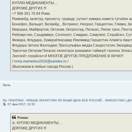
е
КУПЛЮ МЕДИКАМЕНТЫ....
н
ДОРОЖЕ ДРУГИХ !!!
и
е
‪+7 966 301 70 84‬ Рома
Ремикейд, калетру, презисту, труваду ,сутент хумира зомета тутабин
Бонефос, Вальцит, Велкейд, , Вотриент, Неорал, Герцептин, Гливек, Зи
Мирцера, Майфортик, Октагам, Октреотид, Пегасис, Пегие трон, Пента
Рибомустин, Сандиммун, Селлсепт, Симдакс, Симулект, Спрайсел, Сутен
Фемара, Флудара, ХумираНексавар Ревлимид Герцептин Алимта Авас
Флудара Зитига Фазлодекс Треосульфан медак Сандостатин Эксиджад
Таксотер Октагам Пегасис пегинтрон рекормон тайверб тасигна Элок
Энплейт спрайсел И МНОГОЕ ДРУГОЕ ПРЕДЛОЖЕНИЕ В ЛИЧКУ!
/
roma.mamedov2016@yandex.ru
/
(Выезжаем в любые города России.)
Гость
Re: ПОКУПАЮ - ЛЮБЫЕ ЛЕКАРСТВА ПО ВАШИ ЦЕНА ВСЕ РОССИЙ... 89663017084 ( Д
С
07 фев 2017, 11:52
о
о
б
Ромаа:
щ
е
КУПЛЮ МЕДИКАМЕНТЫ....
н
ДОРОЖЕ ДРУГИХ !!!
и