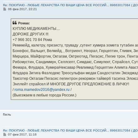
Re: ПОКУПАЮ - ЛЮБЫЕ ЛЕКАРСТВА ПО ВАШИ ЦЕНА ВСЕ РОССИЙ... 89663017084 ( Д
С
06 фев 2017, 22:21
о
о
б
Ромаа:
щ
е
КУПЛЮ МЕДИКАМЕНТЫ....
н
ДОРОЖЕ ДРУГИХ !!!
и
е
‪+7 966 301 70 84‬ Рома
Ремикейд, калетру, презисту, труваду ,сутент хумира зомета тутабин
Бонефос, Вальцит, Велкейд, , Вотриент, Неорал, Герцептин, Гливек, Зи
Мирцера, Майфортик, Октагам, Октреотид, Пегасис, Пегие трон, Пента
Рибомустин, Сандиммун, Селлсепт, Симдакс, Симулект, Спрайсел, Сутен
Фемара, Флудара, ХумираНексавар Ревлимид Герцептин Алимта Авас
Флудара Зитига Фазлодекс Треосульфан медак Сандостатин Эксиджад
Таксотер Октагам Пегасис пегинтрон рекормон тайверб тасигна Элок
Энплейт спрайсел И МНОГОЕ ДРУГОЕ ПРЕДЛОЖЕНИЕ В ЛИЧКУ!
/
roma.mamedov2016@yandex.ru
/
(Выезжаем в любые города России.)
Гость
Re: ПОКУПАЮ - ЛЮБЫЕ ЛЕКАРСТВА ПО ВАШИ ЦЕНА ВСЕ РОССИЙ... 89663017084 ( Д
С
07 фев 2017, 11:16
о