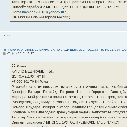
Таксотер Октагам Пегасис пегинтрон рекормон тайверб тасигна Элок
Энплейт спрайсел И МНОГОЕ ДРУГОЕ ПРЕДЛОЖЕНИЕ В ЛИЧКУ!
/
roma.mamedov2016@yandex.ru
/
(Выезжаем в любые города России.)
Гость
Re: ПОКУПАЮ - ЛЮБЫЕ ЛЕКАРСТВА ПО ВАШИ ЦЕНА ВСЕ РОССИЙ... 89663017084 ( Д
С
07 фев 2017, 15:37
о
о
б
Ромаа:
щ
е
КУПЛЮ МЕДИКАМЕНТЫ....
н
ДОРОЖЕ ДРУГИХ !!!
и
е
‪+7 966 301 70 84‬ Рома
Ремикейд, калетру, презисту, труваду ,сутент хумира зомета тутабин
Бонефос, Вальцит, Велкейд, , Вотриент, Неорал, Герцептин, Гливек, Зи
Мирцера, Майфортик, Октагам, Октреотид, Пегасис, Пегие трон, Пента
Рибомустин, Сандиммун, Селлсепт, Симдакс, Симулект, Спрайсел, Сутен
Фемара, Флудара, ХумираНексавар Ревлимид Герцептин Алимта Авас
Флудара Зитига Фазлодекс Треосульфан медак Сандостатин Эксиджад
Таксотер Октагам Пегасис пегинтрон рекормон тайверб тасигна Элок
Энплейт спрайсел И МНОГОЕ ДРУГОЕ ПРЕДЛОЖЕНИЕ В ЛИЧКУ!