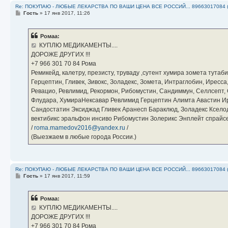
Re: ПОКУПАЮ - ЛЮБЫЕ ЛЕКАРСТВА ПО ВАШИ ЦЕНА ВСЕ РОССИЙ... 89663017084 
С
Гость
»
17 янв 2017, 11:26
о
о
б
Ромаа:
щ
е
КУПЛЮ МЕДИКАМЕНТЫ....
н
ДОРОЖЕ ДРУГИХ !!!
и
е
‪+7 966 301 70 84‬ Рома
Ремикейд, калетру, презисту, труваду ,сутент хумира зомета тута
Герцептин, Гливек, Зивокс, Золадекс, Зомета, Интраглобин, Иресс
Ревацио, Ревлимид, Рекормон, Рибомустин, Сандиммун, Селлсепт, Си
Флудара, ХумираНексавар Ревлимид Герцептин Алимта Авастин И
Сандостатин Эксиджад Гливек Аранесп Бараклюд, Золадекс Кселод
вектибикс эральфон инсиво Рибомустин Золерикс Энплейт спр
/
roma.mamedov2016@yandex.ru
/
(Выезжаем в любые города России.)
Re: ПОКУПАЮ - ЛЮБЫЕ ЛЕКАРСТВА ПО ВАШИ ЦЕНА ВСЕ РОССИЙ... 89663017084 
С
Гость
»
17 янв 2017, 11:59
о
о
б
Ромаа:
щ
е
КУПЛЮ МЕДИКАМЕНТЫ....
н
ДОРОЖЕ ДРУГИХ !!!
и
е
‪+7 966 301 70 84‬ Рома