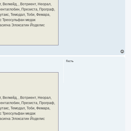
а
, Велкейд, , Вотриент, Неорал,
ч
 Пентаглобин, Презиста, Програф,
а
утакс, Темодал, Тоби, Фемара,
л
у
с Треосульфан медак
тасигна Элоксатин Йоделис
В
е
р
Гость
н
у
т
ь
с
я
к
н
а
, Велкейд, , Вотриент, Неорал,
ч
 Пентаглобин, Презиста, Програф,
а
утакс, Темодал, Тоби, Фемара,
л
у
с Треосульфан медак
тасигна Элоксатин Йоделис