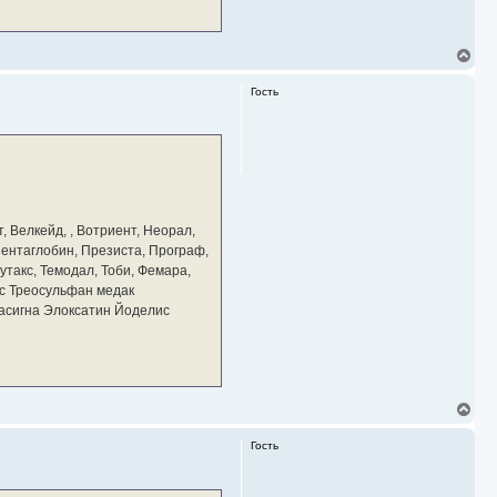
В
е
р
Гость
н
у
т
ь
с
я
к
н
а
, Велкейд, , Вотриент, Неорал,
ч
 Пентаглобин, Презиста, Програф,
а
утакс, Темодал, Тоби, Фемара,
л
у
с Треосульфан медак
тасигна Элоксатин Йоделис
В
е
р
Гость
н
у
т