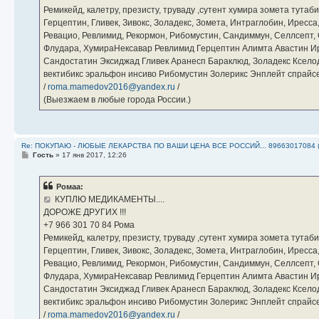
Ремикейд, калетру, презисту, труваду ,сутент хумира зомета тута
Герцептин, Гливек, Зивокс, Золадекс, Зомета, Интраглобин, Иресс
Ревацио, Ревлимид, Рекормон, Рибомустин, Сандиммун, Селлсепт, Си
Флудара, ХумираНексавар Ревлимид Герцептин Алимта Авастин И
Сандостатин Эксиджад Гливек Аранесп Бараклюд, Золадекс Кселод
вектибикс эральфон инсиво Рибомустин Золерикс Энплейт спр
/
roma.mamedov2016@yandex.ru
/
(Выезжаем в любые города России.)
Re: ПОКУПАЮ - ЛЮБЫЕ ЛЕКАРСТВА ПО ВАШИ ЦЕНА ВСЕ РОССИЙ... 89663017084 
С
Гость
»
17 янв 2017, 12:26
о
о
б
Ромаа:
щ
е
КУПЛЮ МЕДИКАМЕНТЫ....
н
ДОРОЖЕ ДРУГИХ !!!
и
е
‪+7 966 301 70 84‬ Рома
Ремикейд, калетру, презисту, труваду ,сутент хумира зомета тута
Герцептин, Гливек, Зивокс, Золадекс, Зомета, Интраглобин, Иресс
Ревацио, Ревлимид, Рекормон, Рибомустин, Сандиммун, Селлсепт, Си
Флудара, ХумираНексавар Ревлимид Герцептин Алимта Авастин И
Сандостатин Эксиджад Гливек Аранесп Бараклюд, Золадекс Кселод
вектибикс эральфон инсиво Рибомустин Золерикс Энплейт спр
/
roma.mamedov2016@yandex.ru
/