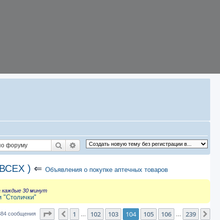
Поиск
Расширенный поиск
ВСЕХ )
⇐
Объявления о покупке аптечных товаров
а каждые 30 минут
и "Столички"
Страница
104
из
239
1
102
103
104
105
106
239
Пред.
Сл
384 сообщения
…
…