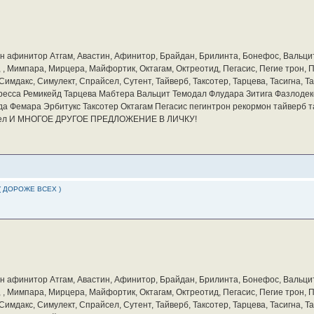
бин афинитор Атгам, Авастин, Афинитор, Брайдан, Брилинта, Бонефос, Вальцит
а, , Мимпара, Мирцера, Майфортик, Октагам, Октреотид, Пегасис, Пегие трон,
мдакс, Симулект, Спрайсел, Сутент, Тайверб, Таксотер, Тарцева, Тасигна, Та
ресса Ремикейд Тарцева Мабтера Вальцит Темодал Флудара Зитига Фазлодек
а Фемара Эрбитукс Таксотер Октагам Пегасис пегинтрон рекормон тайверб 
айсел И МНОГОЕ ДРУГОЕ ПРЕДЛОЖЕНИЕ В ЛИЧКУ!
( ДОРОЖЕ ВСЕХ )
бин афинитор Атгам, Авастин, Афинитор, Брайдан, Брилинта, Бонефос, Вальцит
а, , Мимпара, Мирцера, Майфортик, Октагам, Октреотид, Пегасис, Пегие трон,
мдакс, Симулект, Спрайсел, Сутент, Тайверб, Таксотер, Тарцева, Тасигна, Та