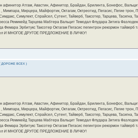
бин афинитор Атгам, Авастин, Афинитор, Брайдан, Брилинта, Бонефос, Вальцит
а, , Мимпара, Мирцера, Майфортик, Октагам, Октреотид, Пегасис, Пегие трон,
мдакс, Симулект, Спрайсел, Сутент, Тайверб, Таксотер, Тарцева, Тасигна, Та
ресса Ремикейд Тарцева Мабтера Вальцит Темодал Флудара Зитига Фазлодек
а Фемара Эрбитукс Таксотер Октагам Пегасис пегинтрон рекормон тайверб 
айсел И МНОГОЕ ДРУГОЕ ПРЕДЛОЖЕНИЕ В ЛИЧКУ!
( ДОРОЖЕ ВСЕХ )
бин афинитор Атгам, Авастин, Афинитор, Брайдан, Брилинта, Бонефос, Вальцит
а, , Мимпара, Мирцера, Майфортик, Октагам, Октреотид, Пегасис, Пегие трон,
мдакс, Симулект, Спрайсел, Сутент, Тайверб, Таксотер, Тарцева, Тасигна, Та
ресса Ремикейд Тарцева Мабтера Вальцит Темодал Флудара Зитига Фазлодек
а Фемара Эрбитукс Таксотер Октагам Пегасис пегинтрон рекормон тайверб 
айсел И МНОГОЕ ДРУГОЕ ПРЕДЛОЖЕНИЕ В ЛИЧКУ!