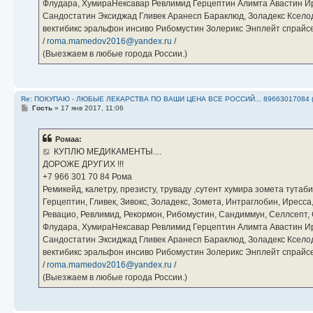
Флудара, ХумираНексавар Ревлимид Герцептин Алимта Авастин И
Сандостатин Эксиджад Гливек Аранесп Бараклюд, Золадекс Кселод
вектибикс эральфон инсиво Рибомустин Золерикс Энплейт спр
/
roma.mamedov2016@yandex.ru
/
(Выезжаем в любые города России.)
Re: ПОКУПАЮ - ЛЮБЫЕ ЛЕКАРСТВА ПО ВАШИ ЦЕНА ВСЕ РОССИЙ... 89663017084 
С
Гость
»
17 янв 2017, 11:06
о
о
б
Ромаа:
щ
е
КУПЛЮ МЕДИКАМЕНТЫ....
н
ДОРОЖЕ ДРУГИХ !!!
и
е
‪+7 966 301 70 84‬ Рома
Ремикейд, калетру, презисту, труваду ,сутент хумира зомета тута
Герцептин, Гливек, Зивокс, Золадекс, Зомета, Интраглобин, Иресс
Ревацио, Ревлимид, Рекормон, Рибомустин, Сандиммун, Селлсепт, Си
Флудара, ХумираНексавар Ревлимид Герцептин Алимта Авастин И
Сандостатин Эксиджад Гливек Аранесп Бараклюд, Золадекс Кселод
вектибикс эральфон инсиво Рибомустин Золерикс Энплейт спр
/
roma.mamedov2016@yandex.ru
/
(Выезжаем в любые города России.)