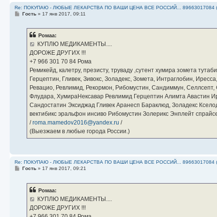
Re: ПОКУПАЮ - ЛЮБЫЕ ЛЕКАРСТВА ПО ВАШИ ЦЕНА ВСЕ РОССИЙ... 89663017084 
С
Гость
»
17 янв 2017, 09:11
о
о
б
Ромаа:
щ
е
КУПЛЮ МЕДИКАМЕНТЫ....
н
ДОРОЖЕ ДРУГИХ !!!
и
е
‪+7 966 301 70 84‬ Рома
Ремикейд, калетру, презисту, труваду ,сутент хумира зомета тута
Герцептин, Гливек, Зивокс, Золадекс, Зомета, Интраглобин, Иресс
Ревацио, Ревлимид, Рекормон, Рибомустин, Сандиммун, Селлсепт, Си
Флудара, ХумираНексавар Ревлимид Герцептин Алимта Авастин И
Сандостатин Эксиджад Гливек Аранесп Бараклюд, Золадекс Кселод
вектибикс эральфон инсиво Рибомустин Золерикс Энплейт спр
/
roma.mamedov2016@yandex.ru
/
(Выезжаем в любые города России.)
Re: ПОКУПАЮ - ЛЮБЫЕ ЛЕКАРСТВА ПО ВАШИ ЦЕНА ВСЕ РОССИЙ... 89663017084 
С
Гость
»
17 янв 2017, 09:21
о
о
б
Ромаа:
щ
е
КУПЛЮ МЕДИКАМЕНТЫ....
н
ДОРОЖЕ ДРУГИХ !!!
и
е
‪+7 966 301 70 84‬ Рома