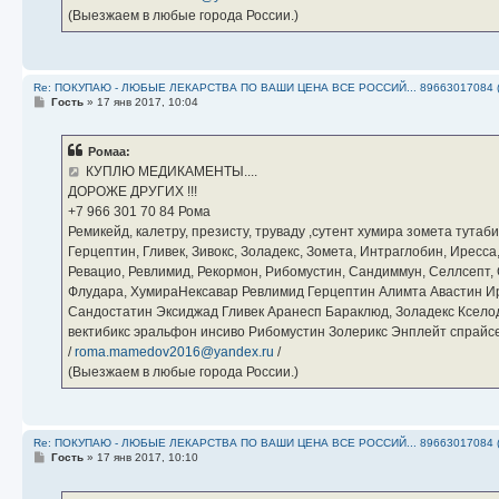
(Выезжаем в любые города России.)
Re: ПОКУПАЮ - ЛЮБЫЕ ЛЕКАРСТВА ПО ВАШИ ЦЕНА ВСЕ РОССИЙ... 89663017084 
С
Гость
»
17 янв 2017, 10:04
о
о
б
Ромаа:
щ
е
КУПЛЮ МЕДИКАМЕНТЫ....
н
ДОРОЖЕ ДРУГИХ !!!
и
е
‪+7 966 301 70 84‬ Рома
Ремикейд, калетру, презисту, труваду ,сутент хумира зомета тута
Герцептин, Гливек, Зивокс, Золадекс, Зомета, Интраглобин, Иресс
Ревацио, Ревлимид, Рекормон, Рибомустин, Сандиммун, Селлсепт, Си
Флудара, ХумираНексавар Ревлимид Герцептин Алимта Авастин И
Сандостатин Эксиджад Гливек Аранесп Бараклюд, Золадекс Кселод
вектибикс эральфон инсиво Рибомустин Золерикс Энплейт спр
/
roma.mamedov2016@yandex.ru
/
(Выезжаем в любые города России.)
Re: ПОКУПАЮ - ЛЮБЫЕ ЛЕКАРСТВА ПО ВАШИ ЦЕНА ВСЕ РОССИЙ... 89663017084 
С
Гость
»
17 янв 2017, 10:10
о
о
б