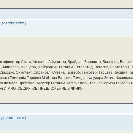
( ДОРОЖЕ ВСЕХ )
бин афинитор Атгам, Авастин, Афинитор, Брайдан, Брилинта, Бонефос, Вальцит
а, , Мимпара, Мирцера, Майфортик, Октагам, Октреотид, Пегасис, Пегие трон,
мдакс, Симулект, Спрайсел, Сутент, Тайверб, Таксотер, Тарцева, Тасигна, Та
ресса Ремикейд Тарцева Мабтера Вальцит Темодал Флудара Зитига Фазлодек
а Фемара Эрбитукс Таксотер Октагам Пегасис пегинтрон рекормон тайверб 
айсел И МНОГОЕ ДРУГОЕ ПРЕДЛОЖЕНИЕ В ЛИЧКУ!
( ДОРОЖЕ ВСЕХ )