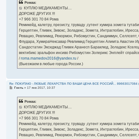
Ромаа:
щ
е
КУПЛЮ МЕДИКАМЕНТЫ....
н
ДОРОЖЕ ДРУГИХ !!!
и
е
‪+7 966 301 70 84‬ Рома
Ремикейд, калетру, презисту, труваду ,сутент хумира зомета тута
Герцептин, Гливек, Зивокс, Золадекс, Зомета, Интраглобин, Иресс
Ревацио, Ревлимид, Рекормон, Рибомустин, Сандиммун, Селлсепт, Си
Флудара, ХумираНексавар Ревлимид Герцептин Алимта Авастин И
Сандостатин Эксиджад Гливек Аранесп Бараклюд, Золадекс Кселод
вектибикс эральфон инсиво Рибомустин Золерикс Энплейт спр
/
roma.mamedov2016@yandex.ru
/
(Выезжаем в любые города России.)
Re: ПОКУПАЮ - ЛЮБЫЕ ЛЕКАРСТВА ПО ВАШИ ЦЕНА ВСЕ РОССИЙ... 89663017084 
С
Гость
»
17 янв 2017, 10:37
о
о
б
Ромаа:
щ
е
КУПЛЮ МЕДИКАМЕНТЫ....
н
ДОРОЖЕ ДРУГИХ !!!
и
е
‪+7 966 301 70 84‬ Рома
Ремикейд, калетру, презисту, труваду ,сутент хумира зомета тута
Герцептин, Гливек, Зивокс, Золадекс, Зомета, Интраглобин, Иресс
Ревацио, Ревлимид, Рекормон, Рибомустин, Сандиммун, Селлсепт, Си