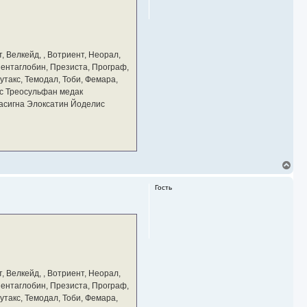
ь
с
я
к
н
а
, Велкейд, , Вотриент, Неорал,
ч
 Пентаглобин, Презиста, Програф,
а
утакс, Темодал, Тоби, Фемара,
л
у
с Треосульфан медак
тасигна Элоксатин Йоделис
В
е
р
Гость
н
у
т
ь
с
я
к
н
а
, Велкейд, , Вотриент, Неорал,
ч
 Пентаглобин, Презиста, Програф,
а
утакс, Темодал, Тоби, Фемара,
л