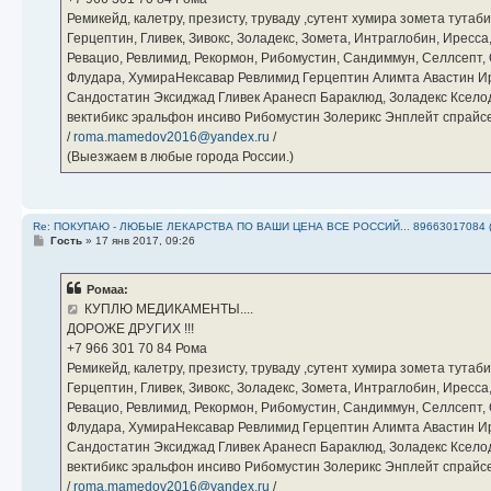
Ремикейд, калетру, презисту, труваду ,сутент хумира зомета тута
Герцептин, Гливек, Зивокс, Золадекс, Зомета, Интраглобин, Иресс
Ревацио, Ревлимид, Рекормон, Рибомустин, Сандиммун, Селлсепт, Си
Флудара, ХумираНексавар Ревлимид Герцептин Алимта Авастин И
Сандостатин Эксиджад Гливек Аранесп Бараклюд, Золадекс Кселод
вектибикс эральфон инсиво Рибомустин Золерикс Энплейт спр
/
roma.mamedov2016@yandex.ru
/
(Выезжаем в любые города России.)
Re: ПОКУПАЮ - ЛЮБЫЕ ЛЕКАРСТВА ПО ВАШИ ЦЕНА ВСЕ РОССИЙ... 89663017084 
С
Гость
»
17 янв 2017, 09:26
о
о
б
Ромаа:
щ
е
КУПЛЮ МЕДИКАМЕНТЫ....
н
ДОРОЖЕ ДРУГИХ !!!
и
е
‪+7 966 301 70 84‬ Рома
Ремикейд, калетру, презисту, труваду ,сутент хумира зомета тута
Герцептин, Гливек, Зивокс, Золадекс, Зомета, Интраглобин, Иресс
Ревацио, Ревлимид, Рекормон, Рибомустин, Сандиммун, Селлсепт, Си
Флудара, ХумираНексавар Ревлимид Герцептин Алимта Авастин И
Сандостатин Эксиджад Гливек Аранесп Бараклюд, Золадекс Кселод
вектибикс эральфон инсиво Рибомустин Золерикс Энплейт спр
/
roma.mamedov2016@yandex.ru
/