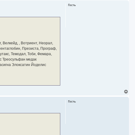
р
Гость
н
у
т
ь
с
я
к
н
а
, Велкейд, , Вотриент, Неорал,
ч
 Пентаглобин, Презиста, Програф,
а
утакс, Темодал, Тоби, Фемара,
л
у
с Треосульфан медак
тасигна Элоксатин Йоделис
В
е
р
Гость
н
у
т
ь
с
я
к
н