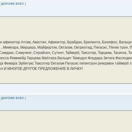
( ДОРОЖЕ ВСЕХ )
бин афинитор Атгам, Авастин, Афинитор, Брайдан, Брилинта, Бонефос, Вальцит
а, , Мимпара, Мирцера, Майфортик, Октагам, Октреотид, Пегасис, Пегие трон,
мдакс, Симулект, Спрайсел, Сутент, Тайверб, Таксотер, Тарцева, Тасигна, Та
ресса Ремикейд Тарцева Мабтера Вальцит Темодал Флудара Зитига Фазлодек
а Фемара Эрбитукс Таксотер Октагам Пегасис пегинтрон рекормон тайверб 
айсел И МНОГОЕ ДРУГОЕ ПРЕДЛОЖЕНИЕ В ЛИЧКУ!
( ДОРОЖЕ ВСЕХ )