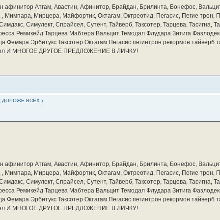
бин афинитор Атгам, Авастин, Афинитор, Брайдан, Брилинта, Бонефос, Вальцит
а, , Мимпара, Мирцера, Майфортик, Октагам, Октреотид, Пегасис, Пегие трон,
мдакс, Симулект, Спрайсел, Сутент, Тайверб, Таксотер, Тарцева, Тасигна, Та
ресса Ремикейд Тарцева Мабтера Вальцит Темодал Флудара Зитига Фазлодек
а Фемара Эрбитукс Таксотер Октагам Пегасис пегинтрон рекормон тайверб 
айсел И МНОГОЕ ДРУГОЕ ПРЕДЛОЖЕНИЕ В ЛИЧКУ!
( ДОРОЖЕ ВСЕХ )
бин афинитор Атгам, Авастин, Афинитор, Брайдан, Брилинта, Бонефос, Вальцит
а, , Мимпара, Мирцера, Майфортик, Октагам, Октреотид, Пегасис, Пегие трон,
мдакс, Симулект, Спрайсел, Сутент, Тайверб, Таксотер, Тарцева, Тасигна, Та
ресса Ремикейд Тарцева Мабтера Вальцит Темодал Флудара Зитига Фазлодек
а Фемара Эрбитукс Таксотер Октагам Пегасис пегинтрон рекормон тайверб 
айсел И МНОГОЕ ДРУГОЕ ПРЕДЛОЖЕНИЕ В ЛИЧКУ!