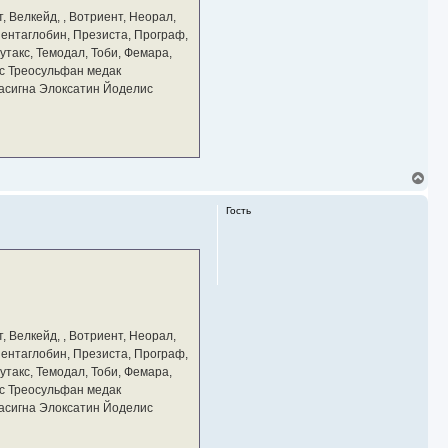
а
, Велкейд, , Вотриент, Неорал,
ч
 Пентаглобин, Презиста, Програф,
а
утакс, Темодал, Тоби, Фемара,
л
у
с Треосульфан медак
тасигна Элоксатин Йоделис
В
е
р
Гость
н
у
т
ь
с
я
к
н
а
, Велкейд, , Вотриент, Неорал,
ч
 Пентаглобин, Презиста, Програф,
а
утакс, Темодал, Тоби, Фемара,
л
у
с Треосульфан медак
тасигна Элоксатин Йоделис