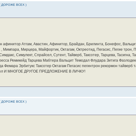
( ДОРОЖЕ ВСЕХ )
бин афинитор Атгам, Авастин, Афинитор, Брайдан, Брилинта, Бонефос, Вальцит
а, , Мимпара, Мирцера, Майфортик, Октагам, Октреотид, Пегасис, Пегие трон,
мдакс, Симулект, Спрайсел, Сутент, Тайверб, Таксотер, Тарцева, Тасигна, Та
ресса Ремикейд Тарцева Мабтера Вальцит Темодал Флудара Зитига Фазлодек
а Фемара Эрбитукс Таксотер Октагам Пегасис пегинтрон рекормон тайверб 
айсел И МНОГОЕ ДРУГОЕ ПРЕДЛОЖЕНИЕ В ЛИЧКУ!
( ДОРОЖЕ ВСЕХ )