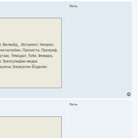
Гость
, Велкейд, , Вотриент, Неорал,
 Пентаглобин, Презиста, Програф,
утакс, Темодал, Тоби, Фемара,
с Треосульфан медак
тасигна Элоксатин Йоделис
В
е
р
Гость
н
у
т
ь
с
я
к
н