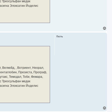
у
с Треосульфан медак
тасигна Элоксатин Йоделис
В
е
р
Гость
н
у
т
ь
с
я
к
н
а
, Велкейд, , Вотриент, Неорал,
ч
 Пентаглобин, Презиста, Програф,
а
утакс, Темодал, Тоби, Фемара,
л
у
с Треосульфан медак
тасигна Элоксатин Йоделис
В
е