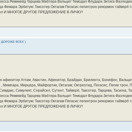
ресса Ремикейд Тарцева Мабтера Вальцит Темодал Флудара Зитига Фазлодек
а Фемара Эрбитукс Таксотер Октагам Пегасис пегинтрон рекормон тайверб 
айсел И МНОГОЕ ДРУГОЕ ПРЕДЛОЖЕНИЕ В ЛИЧКУ!
( ДОРОЖЕ ВСЕХ )
бин афинитор Атгам, Авастин, Афинитор, Брайдан, Брилинта, Бонефос, Вальцит
а, , Мимпара, Мирцера, Майфортик, Октагам, Октреотид, Пегасис, Пегие трон,
мдакс, Симулект, Спрайсел, Сутент, Тайверб, Таксотер, Тарцева, Тасигна, Та
ресса Ремикейд Тарцева Мабтера Вальцит Темодал Флудара Зитига Фазлодек
а Фемара Эрбитукс Таксотер Октагам Пегасис пегинтрон рекормон тайверб 
айсел И МНОГОЕ ДРУГОЕ ПРЕДЛОЖЕНИЕ В ЛИЧКУ!