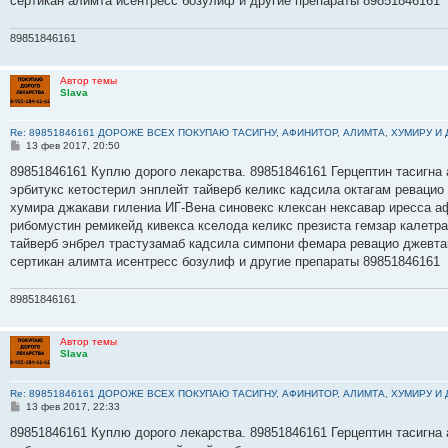
сертикан алимта исентресс бозулиф и другие препараты 89851846161
89851846161
Автор темы
Slava
Re: 89851846161 ДОРОЖЕ ВСЕХ ПОКУПАЮ ТАСИГНУ, АФИНИТОР, АЛИМТА, ХУМИРУ И
С
13 фев 2017, 20:50
о
о
89851846161 Куплю дорого лекарства. 89851846161 Герцептин тасигна 
б
эрбитукс кетостерил энплейт тайверб келикс кадсила октагам ревацио
щ
е
хумира джакави гилениа ИГ-Вена синовекс клексан нексавар иресса а
н
рибомустин ремикейд кивекса кселода келикс презиста гемзар калетр
и
е
тайверб энбрел трастузамаб кадсила симпони фемара ревацио джевта
сертикан алимта исентресс бозулиф и другие препараты 89851846161
89851846161
Автор темы
Slava
Re: 89851846161 ДОРОЖЕ ВСЕХ ПОКУПАЮ ТАСИГНУ, АФИНИТОР, АЛИМТА, ХУМИРУ И
С
13 фев 2017, 22:33
о
о
89851846161 Куплю дорого лекарства. 89851846161 Герцептин тасигна 
б