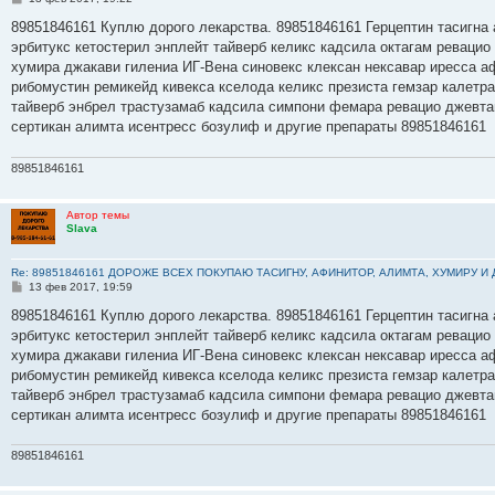
о
о
89851846161 Куплю дорого лекарства. 89851846161 Герцептин тасигна 
б
эрбитукс кетостерил энплейт тайверб келикс кадсила октагам ревацио
щ
е
хумира джакави гилениа ИГ-Вена синовекс клексан нексавар иресса а
н
рибомустин ремикейд кивекса кселода келикс презиста гемзар калетр
и
е
тайверб энбрел трастузамаб кадсила симпони фемара ревацио джевта
сертикан алимта исентресс бозулиф и другие препараты 89851846161
89851846161
Автор темы
Slava
Re: 89851846161 ДОРОЖЕ ВСЕХ ПОКУПАЮ ТАСИГНУ, АФИНИТОР, АЛИМТА, ХУМИРУ И
С
13 фев 2017, 19:59
о
о
89851846161 Куплю дорого лекарства. 89851846161 Герцептин тасигна 
б
эрбитукс кетостерил энплейт тайверб келикс кадсила октагам ревацио
щ
е
хумира джакави гилениа ИГ-Вена синовекс клексан нексавар иресса а
н
рибомустин ремикейд кивекса кселода келикс презиста гемзар калетр
и
е
тайверб энбрел трастузамаб кадсила симпони фемара ревацио джевта
сертикан алимта исентресс бозулиф и другие препараты 89851846161
89851846161