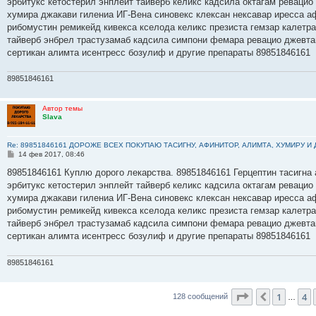
эрбитукс кетостерил энплейт тайверб келикс кадсила октагам ревацио
щ
е
хумира джакави гилениа ИГ-Вена синовекс клексан нексавар иресса а
н
рибомустин ремикейд кивекса кселода келикс презиста гемзар калетр
и
е
тайверб энбрел трастузамаб кадсила симпони фемара ревацио джевта
сертикан алимта исентресс бозулиф и другие препараты 89851846161
89851846161
Автор темы
Slava
Re: 89851846161 ДОРОЖЕ ВСЕХ ПОКУПАЮ ТАСИГНУ, АФИНИТОР, АЛИМТА, ХУМИРУ И
С
14 фев 2017, 08:46
о
о
89851846161 Куплю дорого лекарства. 89851846161 Герцептин тасигна 
б
эрбитукс кетостерил энплейт тайверб келикс кадсила октагам ревацио
щ
е
хумира джакави гилениа ИГ-Вена синовекс клексан нексавар иресса а
н
рибомустин ремикейд кивекса кселода келикс презиста гемзар калетр
и
е
тайверб энбрел трастузамаб кадсила симпони фемара ревацио джевта
сертикан алимта исентресс бозулиф и другие препараты 89851846161
89851846161
Страница
6
и
1
4
Пред.
128 сообщений
…