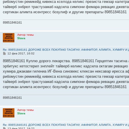
рибомустин ремикейд кивекса кселода келикс презиста гемзар калетр
и
е
тайверб энбрел трастузамаб кадсила симпони фемара ревацио джевта
сертикан алимта исентресс бозулиф и другие препараты 89851846161
89851846161
Автор темы
Slava
Re: 89851846161 ДОРОЖЕ ВСЕХ ПОКУПАЮ ТАСИГНУ, АФИНИТОР, АЛИМТА, ХУМИРУ И
С
12 фев 2017, 16:02
о
о
89851846161 Куплю дорого лекарства. 89851846161 Герцептин тасигна 
б
эрбитукс кетостерил энплейт тайверб келикс кадсила октагам ревацио
щ
е
хумира джакави гилениа ИГ-Вена синовекс клексан нексавар иресса а
н
рибомустин ремикейд кивекса кселода келикс презиста гемзар калетр
и
е
тайверб энбрел трастузамаб кадсила симпони фемара ревацио джевта
сертикан алимта исентресс бозулиф и другие препараты 89851846161
89851846161
Автор темы
Slava
Re: 89851846161 ДОРОЖЕ ВСЕХ ПОКУПАЮ ТАСИГНУ, АФИНИТОР, АЛИМТА, ХУМИРУ И
С
13 фев 2017, 19:22