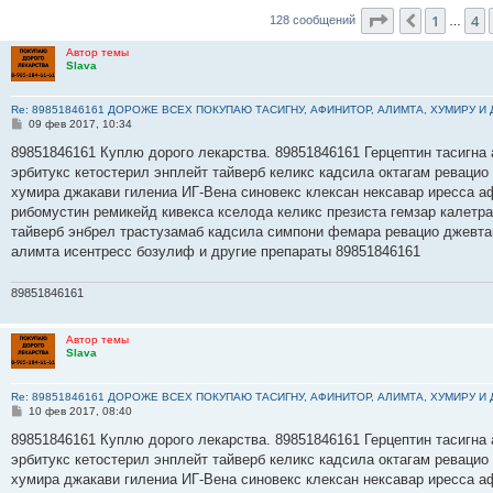
Страница
6
и
1
4
Пред.
128 сообщений
…
Автор темы
Slava
Re: 89851846161 ДОРОЖЕ ВСЕХ ПОКУПАЮ ТАСИГНУ, АФИНИТОР, АЛИМТА, ХУМИРУ И
С
09 фев 2017, 10:34
о
о
89851846161 Куплю дорого лекарства. 89851846161 Герцептин тасигна 
б
эрбитукс кетостерил энплейт тайверб келикс кадсила октагам ревацио
щ
е
хумира джакави гилениа ИГ-Вена синовекс клексан нексавар иресса а
н
рибомустин ремикейд кивекса кселода келикс презиста гемзар калетр
и
е
тайверб энбрел трастузамаб кадсила симпони фемара ревацио джевта
алимта исентресс бозулиф и другие препараты 89851846161
89851846161
Автор темы
Slava
Re: 89851846161 ДОРОЖЕ ВСЕХ ПОКУПАЮ ТАСИГНУ, АФИНИТОР, АЛИМТА, ХУМИРУ И
С
10 фев 2017, 08:40
о
о
89851846161 Куплю дорого лекарства. 89851846161 Герцептин тасигна 
б
эрбитукс кетостерил энплейт тайверб келикс кадсила октагам ревацио
щ
е
хумира джакави гилениа ИГ-Вена синовекс клексан нексавар иресса а
н