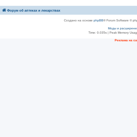
Форум об аптеках и лекарствах
Создано на основе
phpBB
® Forum Software © ph
Моды и расширени
Time: 0.035s
| Peak Memory Usage
Рeклама на с