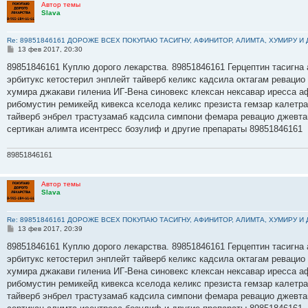
Автор темы
Slava
Re: 89851846161 ДОРОЖЕ ВСЕХ ПОКУПАЮ ТАСИГНУ, АФИНИТОР, АЛИМТА, ХУМИРУ И
С
13 фев 2017, 20:30
о
о
89851846161 Куплю дорого лекарства. 89851846161 Герцептин тасигна 
б
эрбитукс кетостерил энплейт тайверб келикс кадсила октагам ревацио
щ
е
хумира джакави гилениа ИГ-Вена синовекс клексан нексавар иресса а
н
рибомустин ремикейд кивекса кселода келикс презиста гемзар калетр
и
е
тайверб энбрел трастузамаб кадсила симпони фемара ревацио джевта
сертикан алимта исентресс бозулиф и другие препараты 89851846161
89851846161
Автор темы
Slava
Re: 89851846161 ДОРОЖЕ ВСЕХ ПОКУПАЮ ТАСИГНУ, АФИНИТОР, АЛИМТА, ХУМИРУ И
С
13 фев 2017, 20:39
о
о
89851846161 Куплю дорого лекарства. 89851846161 Герцептин тасигна 
б
эрбитукс кетостерил энплейт тайверб келикс кадсила октагам ревацио
щ
е
хумира джакави гилениа ИГ-Вена синовекс клексан нексавар иресса а
н
рибомустин ремикейд кивекса кселода келикс презиста гемзар калетр
и
е
тайверб энбрел трастузамаб кадсила симпони фемара ревацио джевта