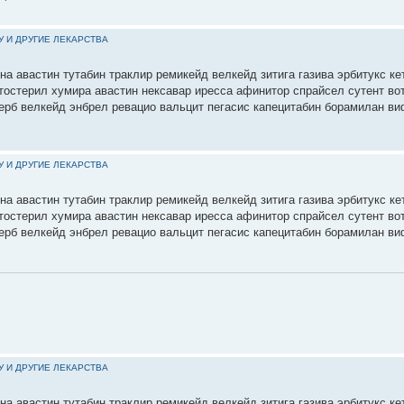
У И ДРУГИЕ ЛЕКАРСТВА
на авастин тутабин траклир ремикейд велкейд зитига газива эрбитукс ке
етостерил хумира авастин нексавар иресса афинитор спрайсел сутент во
ерб велкейд энбрел ревацио вальцит пегасис капецитабин борамилан ви
У И ДРУГИЕ ЛЕКАРСТВА
на авастин тутабин траклир ремикейд велкейд зитига газива эрбитукс ке
етостерил хумира авастин нексавар иресса афинитор спрайсел сутент во
ерб велкейд энбрел ревацио вальцит пегасис капецитабин борамилан ви
У И ДРУГИЕ ЛЕКАРСТВА
на авастин тутабин траклир ремикейд велкейд зитига газива эрбитукс ке