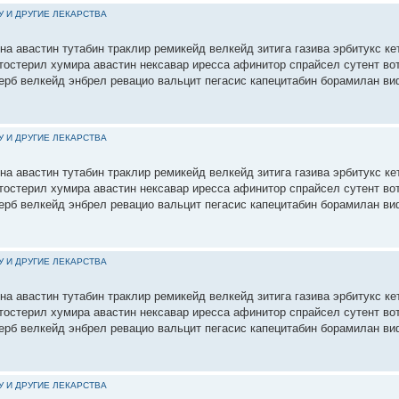
У И ДРУГИЕ ЛЕКАРСТВА
на авастин тутабин траклир ремикейд велкейд зитига газива эрбитукс ке
етостерил хумира авастин нексавар иресса афинитор спрайсел сутент во
ерб велкейд энбрел ревацио вальцит пегасис капецитабин борамилан ви
У И ДРУГИЕ ЛЕКАРСТВА
на авастин тутабин траклир ремикейд велкейд зитига газива эрбитукс ке
етостерил хумира авастин нексавар иресса афинитор спрайсел сутент во
ерб велкейд энбрел ревацио вальцит пегасис капецитабин борамилан ви
У И ДРУГИЕ ЛЕКАРСТВА
на авастин тутабин траклир ремикейд велкейд зитига газива эрбитукс ке
етостерил хумира авастин нексавар иресса афинитор спрайсел сутент во
ерб велкейд энбрел ревацио вальцит пегасис капецитабин борамилан ви
У И ДРУГИЕ ЛЕКАРСТВА