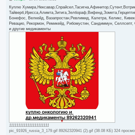
о
о
Куплю Хумира,Нексавар,Спрайсел,Тасигна,Афинитор,Сутент,Вотри
б
Тайверб,Иресса,Алимта,Зитига,Зелбораф,Вифенд,Зомета,Герцептин
щ
е
Бонефос, Велкейд, Вазапростан,Ревлимид, Калетра, Келикс, Кивек
н
Ревацио, Рекормон, Ремикейд, Рибомустин, Сандиммун, Селлсепт, 
и
е
и другие медикаменты
1111111111111111111111
pic_91926_russia_3_179.gif 89262320941 (2).gif (38.08 КБ) 324 просм