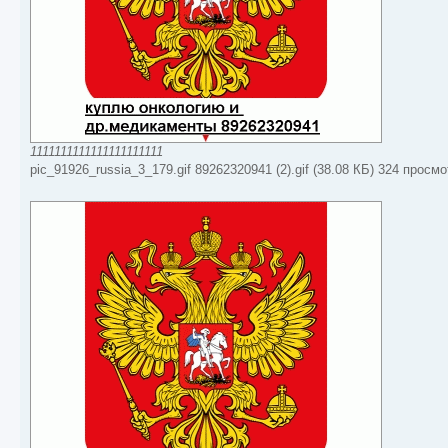
1111111111111111111111
pic_91926_russia_3_179.gif 89262320941 (2).gif (38.08 КБ) 324 просм