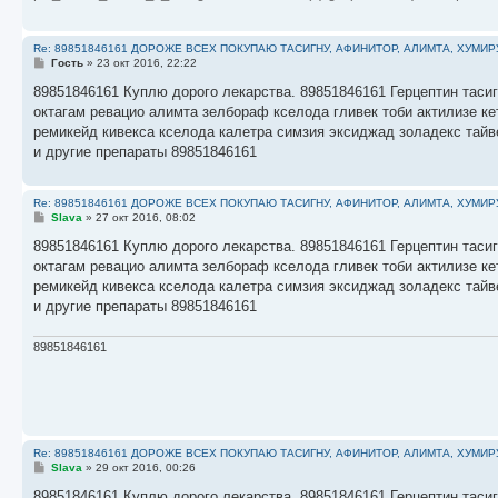
Re: 89851846161 ДОРОЖЕ ВСЕХ ПОКУПАЮ ТАСИГНУ, АФИНИТОР, АЛИМТА, ХУМИР
С
Гость
»
23 окт 2016, 22:22
о
о
89851846161 Куплю дорого лекарства. 89851846161 Герцептин тасиг
б
октагам ревацио алимта зелбораф кселода гливек тоби актилизе к
щ
е
ремикейд кивекса кселода калетра симзия эксиджад золадекс тайв
н
и другие препараты 89851846161
и
е
Re: 89851846161 ДОРОЖЕ ВСЕХ ПОКУПАЮ ТАСИГНУ, АФИНИТОР, АЛИМТА, ХУМИР
С
Slava
»
27 окт 2016, 08:02
о
о
89851846161 Куплю дорого лекарства. 89851846161 Герцептин тасиг
б
октагам ревацио алимта зелбораф кселода гливек тоби актилизе к
щ
е
ремикейд кивекса кселода калетра симзия эксиджад золадекс тайв
н
и другие препараты 89851846161
и
е
89851846161
Re: 89851846161 ДОРОЖЕ ВСЕХ ПОКУПАЮ ТАСИГНУ, АФИНИТОР, АЛИМТА, ХУМИР
С
Slava
»
29 окт 2016, 00:26
о
о
89851846161 Куплю дорого лекарства. 89851846161 Герцептин тасиг