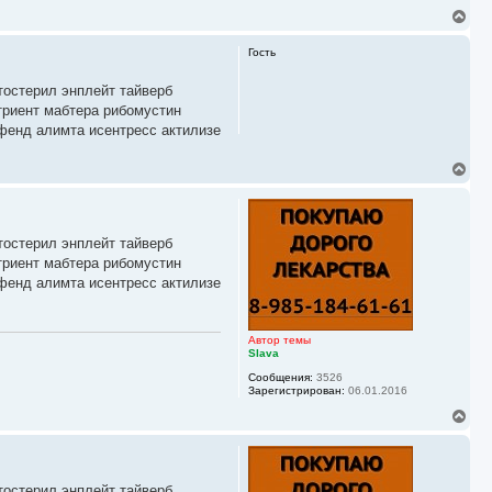
В
е
р
Гость
н
у
тостерил энплейт тайверб
т
ь
триент мабтера рибомустин
с
фенд алимта исентресс актилизе
я
к
В
н
е
а
р
ч
н
а
у
л
тостерил энплейт тайверб
т
у
ь
триент мабтера рибомустин
с
фенд алимта исентресс актилизе
я
к
н
а
Автор темы
ч
Slava
а
Сообщения:
3526
л
Зарегистрирован:
06.01.2016
у
В
е
р
н
у
тостерил энплейт тайверб
т