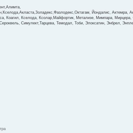
ент,Алимта,
,Кселода,Акласта,Золадекс,Фазлодекс,Октагам, Йондалис, Актемра, Ак
са, Коагил, Кселода, Ксолар,Майфортик, Метализе, Мимпара, Мирцера, 
Сероквель, Симулект,Тарцева, Темодал, Тоби, Элоксатин, Энбрел, Энпл
отра