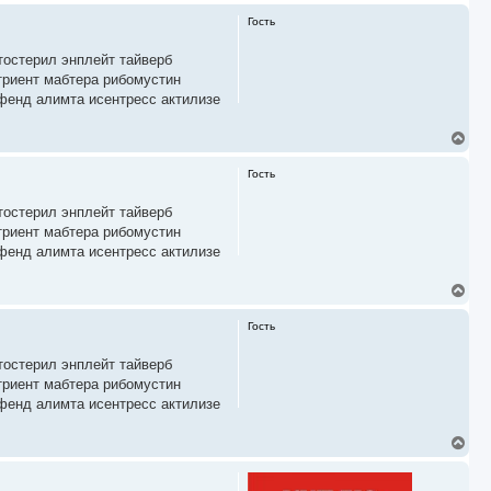
Гость
тостерил энплейт тайверб
триент мабтера рибомустин
фенд алимта исентресс актилизе
В
е
р
Гость
н
у
тостерил энплейт тайверб
т
ь
триент мабтера рибомустин
с
фенд алимта исентресс актилизе
я
к
В
н
е
а
р
ч
Гость
н
а
у
л
тостерил энплейт тайверб
т
у
ь
триент мабтера рибомустин
с
фенд алимта исентресс актилизе
я
к
В
н
е
а
р
ч
н
а