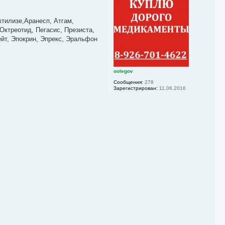
у
л
т
у
ь
тилизе,Аранесп, Атгам,
с
Октреотид, Пегасис, Презиста,
я
ейт, Эпокрин, Эпрекс, Эральфон
к
н
а
ч
а
oolegov
л
Сообщения:
278
у
Зарегистрирован:
11.06.2016