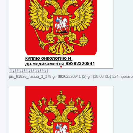
1111111111111111111111
pic_91926_russia_3_179.gif 89262320941 (2).gif (38.08 КБ) 324 просм