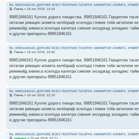
Re: 89851846161 ДОРОЖЕ ВСЕХ ПОКУПАЮ ТАСИГНУ, АФИНИТОР, АЛИМТА, ХУМИР
С
Гость
»
18 окт 2016, 14:18
о
о
89851846161 Куплю дорого лекарства. 89851846161 Герцептин тасиг
б
октагам ревацио алимта зелбораф кселода гливек тоби актилизе к
щ
е
ремикейд кивекса кселода калетра симзия эксиджад золадекс тайв
н
и другие препараты 89851846161
и
е
Re: 89851846161 ДОРОЖЕ ВСЕХ ПОКУПАЮ ТАСИГНУ, АФИНИТОР, АЛИМТА, ХУМИР
С
Гость
»
19 окт 2016, 10:40
о
о
89851846161 Куплю дорого лекарства. 89851846161 Герцептин тасиг
б
октагам ревацио алимта зелбораф кселода гливек тоби актилизе к
щ
е
ремикейд кивекса кселода калетра симзия эксиджад золадекс тайв
н
и другие препараты 89851846161
и
е
Re: 89851846161 ДОРОЖЕ ВСЕХ ПОКУПАЮ ТАСИГНУ, АФИНИТОР, АЛИМТА, ХУМИР
С
Гость
»
19 окт 2016, 22:18
о
о
89851846161 Куплю дорого лекарства. 89851846161 Герцептин тасиг
б
октагам ревацио алимта зелбораф кселода гливек тоби актилизе к
щ
е
ремикейд кивекса кселода калетра симзия эксиджад золадекс тайв
н
и другие препараты 89851846161
и
е
Re: 89851846161 ДОРОЖЕ ВСЕХ ПОКУПАЮ ТАСИГНУ, АФИНИТОР, АЛИМТА, ХУМИР
С
oolegov
»
20 окт 2016, 02:21