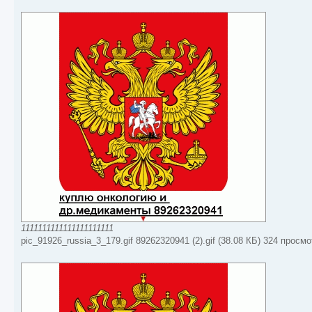
1111111111111111111111
pic_91926_russia_3_179.gif 89262320941 (2).gif (38.08 КБ) 324 просм