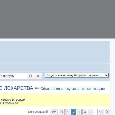
Поиск
Расширенный поиск
Е ЛЕКАРСТВА
⇐
Объявления о покупке аптечных товаров
а каждые 30 минут
и "Столички"
Страница
2
из
13
1
2
3
4
5
13
Пред.
Сл
128 сообщений
…