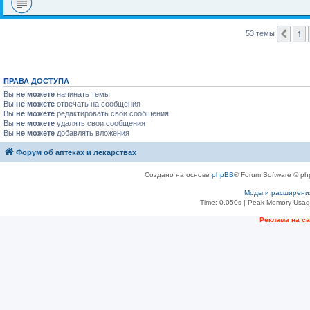
1
Пре
53 темы
ПРАВА ДОСТУПА
Вы
не можете
начинать темы
Вы
не можете
отвечать на сообщения
Вы
не можете
редактировать свои сообщения
Вы
не можете
удалять свои сообщения
Вы
не можете
добавлять вложения
Форум об аптеках и лекарствах
Создано на основе
phpBB
® Forum Software © ph
Моды и расширени
Time: 0.050s
| Peak Memory Usage
Рeклама на с