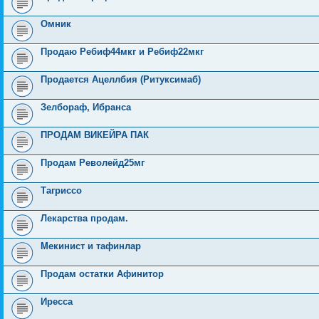
Омник
Продаю Ребиф44мкг и Ребиф22мкг
Продается Ацеллбия (Ритуксимаб)
Зелбораф, Ибранса
ПРОДАМ ВИКЕЙРА ПАК
Продам Револейд25мг
Тагриссо
Лекарства продам.
Мекинист и тафинлар
Продам остатки Афинитор
Иресса