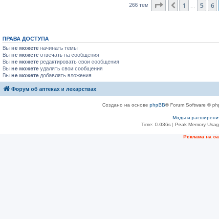
Страница
7
из
11
1
5
6
Пред.
266 тем
…
ПРАВА ДОСТУПА
Вы
не можете
начинать темы
Вы
не можете
отвечать на сообщения
Вы
не можете
редактировать свои сообщения
Вы
не можете
удалять свои сообщения
Вы
не можете
добавлять вложения
Форум об аптеках и лекарствах
Создано на основе
phpBB
® Forum Software © ph
Моды и расширени
Time: 0.036s
| Peak Memory Usage
Рeклама на с