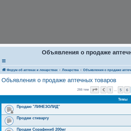
Объявления о продаже аптечн
Форум об аптеках и лекарствах
Лекарства
Объявления о продаже апте
Объявления о продаже аптечных товаров
Страница
7
из
11
1
5
6
Пред.
266 тем
…
Темы
Продаю "ЛИНЕЗОЛИД"
Продам стиваргу
Продам Сорафениб 200мг