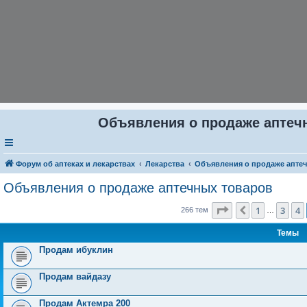
Объявления о продаже аптечн
Форум об аптеках и лекарствах
Лекарства
Объявления о продаже апте
Объявления о продаже аптечных товаров
Страница
5
из
11
1
3
4
Пред.
266 тем
…
Темы
Продам ибуклин
Продам вайдазу
Продам Актемра 200