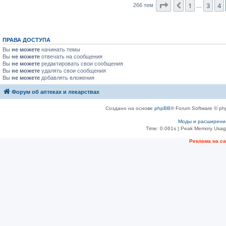
Страница
5
из
11
1
3
4
Пред.
266 тем
…
ПРАВА ДОСТУПА
Вы
не можете
начинать темы
Вы
не можете
отвечать на сообщения
Вы
не можете
редактировать свои сообщения
Вы
не можете
удалять свои сообщения
Вы
не можете
добавлять вложения
Форум об аптеках и лекарствах
Создано на основе
phpBB
® Forum Software © ph
Моды и расширени
Time: 0.061s
| Peak Memory Usage
Рeклама на с