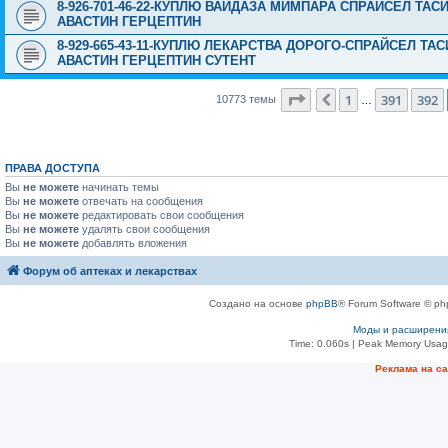
8-926-701-46-22-КУПЛЮ ВАЙДАЗА МИМПАРА СПРАЙСЕЛ ТА
АВАСТИН ГЕРЦЕПТИН
8-929-665-43-11-КУПЛЮ ЛЕКАРСТВА ДОРОГО-СПРАЙСЕЛ Т
АВАСТИН ГЕРЦЕПТИН СУТЕНТ
Страница
393
из
431
1
391
392
Пред.
10773 темы
…
ПРАВА ДОСТУПА
Вы
не можете
начинать темы
Вы
не можете
отвечать на сообщения
Вы
не можете
редактировать свои сообщения
Вы
не можете
удалять свои сообщения
Вы
не можете
добавлять вложения
Форум об аптеках и лекарствах
Создано на основе
phpBB
® Forum Software © ph
Моды и расширени
Time: 0.060s
| Peak Memory Usage
Рeклама на с