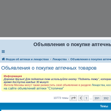
Объявления о покупке аптечны
Форум об аптеках и лекарствах
Лекарства
Объявления о покупке аптеч
Объявления о покупке аптечных товаров
Информация
Дорогие друзья! Для поднятия тем используйте кнопку "Поднять тему", котора
время доступна каждые 30 минут
Жители Москвы могут также разместить своё объявление в разделе
Лекарства, кос
на сайте объявлений аптеки "Столички"
Страница
393
из
431
1
391
392
Пред.
10773 темы
…
Темы