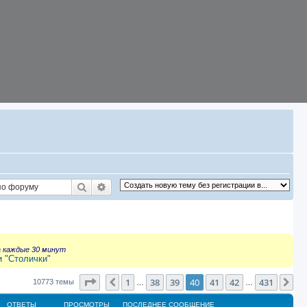
Поиск
Расширенный поиск
а каждые 30 минут
и "Столички"
Страница
40
из
431
1
38
39
40
41
42
431
Пред.
Сл
10773 темы
…
…
ОТВЕТЫ
ПРОСМОТРЫ
ПОСЛЕДНЕЕ СООБЩЕНИЕ