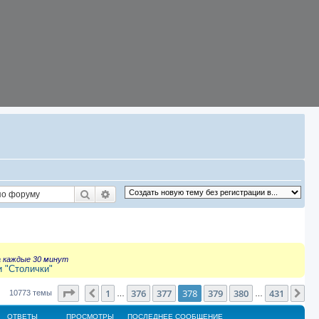
Поиск
Расширенный поиск
а каждые 30 минут
и "Столички"
Страница
378
из
431
1
376
377
378
379
380
431
Пред.
Сл
10773 темы
…
…
ОТВЕТЫ
ПРОСМОТРЫ
ПОСЛЕДНЕЕ СООБЩЕНИЕ