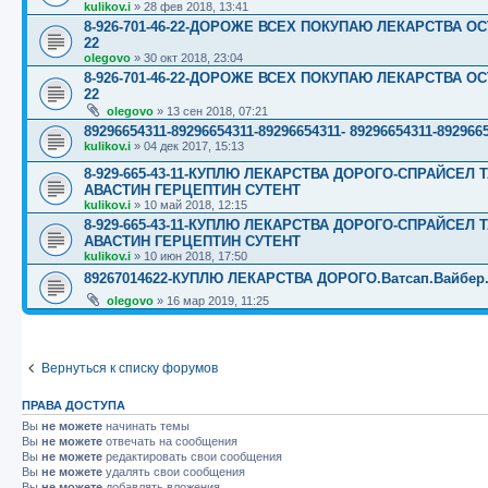
kulikov.i
»
28 фев 2018, 13:41
8-926-701-46-22-ДОРОЖЕ ВСЕХ ПОКУПАЮ ЛЕКАРСТВА ОС
22
olegovo
»
30 окт 2018, 23:04
8-926-701-46-22-ДОРОЖЕ ВСЕХ ПОКУПАЮ ЛЕКАРСТВА ОС
22
olegovo
»
13 сен 2018, 07:21
89296654311-89296654311-89296654311- 89296654311-89
kulikov.i
»
04 дек 2017, 15:13
8-929-665-43-11-КУПЛЮ ЛЕКАРСТВА ДОРОГО-СПРАЙСЕ
АВАСТИН ГЕРЦЕПТИН СУТЕНТ
kulikov.i
»
10 май 2018, 12:15
8-929-665-43-11-КУПЛЮ ЛЕКАРСТВА ДОРОГО-СПРАЙСЕ
АВАСТИН ГЕРЦЕПТИН СУТЕНТ
kulikov.i
»
10 июн 2018, 17:50
89267014622-КУПЛЮ ЛЕКАРСТВА ДОРОГО.Ватсап.Вайбер.☎️☎️
olegovo
»
16 мар 2019, 11:25
Вернуться к списку форумов
ПРАВА ДОСТУПА
Вы
не можете
начинать темы
Вы
не можете
отвечать на сообщения
Вы
не можете
редактировать свои сообщения
Вы
не можете
удалять свои сообщения
Вы
не можете
добавлять вложения