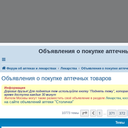
Объявления о покупке аптечны
Форум об аптеках и лекарствах
Лекарства
Объявления о покупке аптеч
Объявления о покупке аптечных товаров
Информация
Дорогие друзья! Для поднятия тем используйте кнопку "Поднять тему", котора
время доступна каждые 30 минут
Жители Москвы могут также разместить своё объявление в разделе
Лекарства, кос
на сайте объявлений аптеки "Столички"
Страница
373
из
431
1
371
372
Пред.
10773 темы
…
Темы