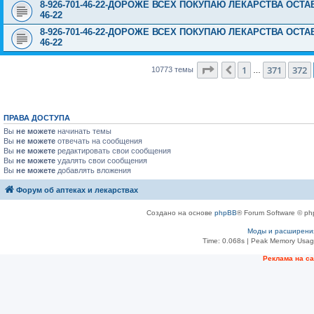
8-926-701-46-22-ДОРОЖЕ ВСЕХ ПОКУПАЮ ЛЕКАРСТВА ОСТА
46-22
8-926-701-46-22-ДОРОЖЕ ВСЕХ ПОКУПАЮ ЛЕКАРСТВА ОСТА
46-22
Страница
373
из
431
1
371
372
Пред.
10773 темы
…
ПРАВА ДОСТУПА
Вы
не можете
начинать темы
Вы
не можете
отвечать на сообщения
Вы
не можете
редактировать свои сообщения
Вы
не можете
удалять свои сообщения
Вы
не можете
добавлять вложения
Форум об аптеках и лекарствах
Создано на основе
phpBB
® Forum Software © ph
Моды и расширени
Time: 0.068s
| Peak Memory Usage
Рeклама на с