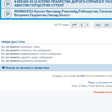
8-929-665-43-11-КУПЛЮ ЛЕКАРСТВА ДОРОГО-СПРАЙСЕЛ Т
АВАСТИН ГЕРЦЕПТИН СУТЕНТ
89296654311-Куплю Нексавар,Револейд,Рибомустин,Тасигна
Вотриент,Герцептин,Гемзар,Кетост
Страница
362
из
431
1
360
361
Пред.
10773 темы
…
ПРАВА ДОСТУПА
Вы
не можете
начинать темы
Вы
не можете
отвечать на сообщения
Вы
не можете
редактировать свои сообщения
Вы
не можете
удалять свои сообщения
Вы
не можете
добавлять вложения
Форум об аптеках и лекарствах
Создано на основе
phpBB
® Forum Software © ph
Моды и расширени
Time: 0.086s
| Peak Memory Usage
Рeклама на с