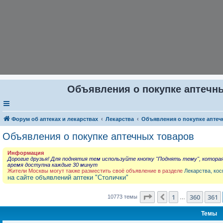
Объявления о покупке аптечны
Форум об аптеках и лекарствах
Лекарства
Объявления о покупке аптеч
Объявления о покупке аптечных товаров
Информация
Дорогие друзья! Для поднятия тем используйте кнопку "Поднять тему", котора
время доступна каждые 30 минут
Жители Москвы могут также разместить своё объявление в разделе
Лекарства, кос
на сайте объявлений аптеки "Столички"
Страница
362
из
431
1
360
361
Пред.
10773 темы
…
Темы