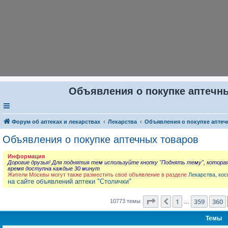
Объявления о покупке аптечны
Форум об аптеках и лекарствах
Лекарства
Объявления о покупке аптеч
Объявления о покупке аптечных товаров
Информация
Дорогие друзья! Для поднятия тем используйте кнопку "Поднять тему", котора
время доступна каждые 30 минут
Жители Москвы могут также разместить своё объявление в разделе
Лекарства, кос
на сайте объявлений аптеки "Столички"
Страница
361
из
431
1
359
360
Пред.
10773 темы
…
Темы