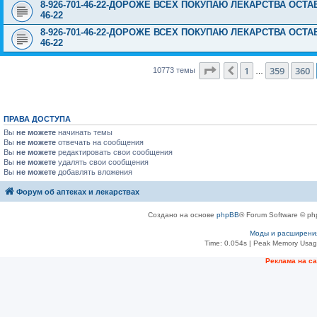
8-926-701-46-22-ДОРОЖЕ ВСЕХ ПОКУПАЮ ЛЕКАРСТВА ОСТА
46-22
8-926-701-46-22-ДОРОЖЕ ВСЕХ ПОКУПАЮ ЛЕКАРСТВА ОСТА
46-22
Страница
361
из
431
1
359
360
Пред.
10773 темы
…
ПРАВА ДОСТУПА
Вы
не можете
начинать темы
Вы
не можете
отвечать на сообщения
Вы
не можете
редактировать свои сообщения
Вы
не можете
удалять свои сообщения
Вы
не можете
добавлять вложения
Форум об аптеках и лекарствах
Создано на основе
phpBB
® Forum Software © ph
Моды и расширени
Time: 0.054s
| Peak Memory Usage
Рeклама на с