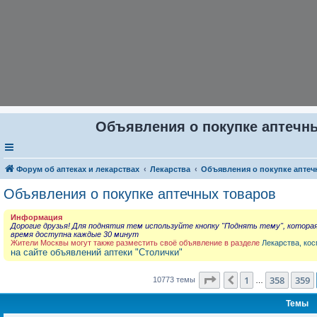
Объявления о покупке аптечны
Форум об аптеках и лекарствах
Лекарства
Объявления о покупке аптеч
Объявления о покупке аптечных товаров
Информация
Дорогие друзья! Для поднятия тем используйте кнопку "Поднять тему", котора
время доступна каждые 30 минут
Жители Москвы могут также разместить своё объявление в разделе
Лекарства, кос
на сайте объявлений аптеки "Столички"
Страница
360
из
431
1
358
359
Пред.
10773 темы
…
Темы