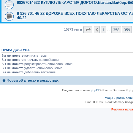
89267014622-КУПЛЮ ЛЕКАРСТВА ДОРОГО.Ватсап.Вайбер.☎️☎️ ☎️
8-926-701-46-22-ДОРОЖЕ ВСЕХ ПОКУПАЮ ЛЕКАРСТВА ОСТА
46-22
Страница
360
из
431
1
358
359
Пред.
10773 темы
…
ПРАВА ДОСТУПА
Вы
не можете
начинать темы
Вы
не можете
отвечать на сообщения
Вы
не можете
редактировать свои сообщения
Вы
не можете
удалять свои сообщения
Вы
не можете
добавлять вложения
Форум об аптеках и лекарствах
Создано на основе
phpBB
® Forum Software © ph
Моды и расширени
Time: 0.085s
| Peak Memory Usage
Рeклама на с