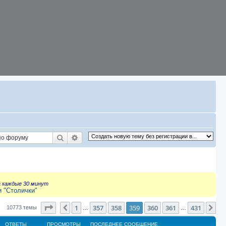
Поиск
Расширенный поиск
а каждые 30 минут
и "Столички"
Страница
359
из
431
1
357
358
359
360
361
431
Пред.
Сл
10773 темы
…
…
ОТВЕТЫ
ПРОСМОТРЫ
ПОСЛЕДНЕЕ СООБЩЕНИЕ