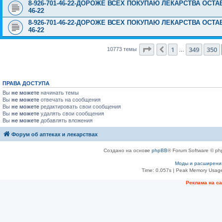
8-926-701-46-22-ДОРОЖЕ ВСЕХ ПОКУПАЮ ЛЕКАРСТВА ОСТА
46-22
8-926-701-46-22-ДОРОЖЕ ВСЕХ ПОКУПАЮ ЛЕКАРСТВА ОСТА
46-22
Страница
351
из
431
1
349
350
Пред.
10773 темы
…
ПРАВА ДОСТУПА
Вы
не можете
начинать темы
Вы
не можете
отвечать на сообщения
Вы
не можете
редактировать свои сообщения
Вы
не можете
удалять свои сообщения
Вы
не можете
добавлять вложения
Форум об аптеках и лекарствах
Создано на основе
phpBB
® Forum Software © ph
Моды и расширени
Time: 0.057s
| Peak Memory Usage
Рeклама на с