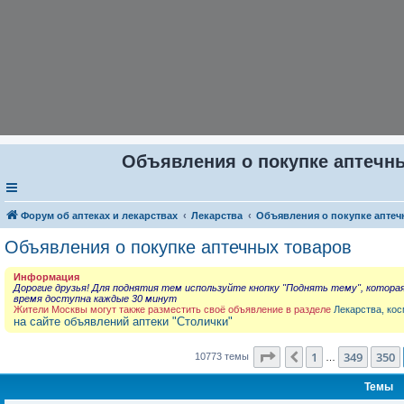
Объявления о покупке аптечны
Форум об аптеках и лекарствах
Лекарства
Объявления о покупке аптеч
Объявления о покупке аптечных товаров
Информация
Дорогие друзья! Для поднятия тем используйте кнопку "Поднять тему", котора
время доступна каждые 30 минут
Жители Москвы могут также разместить своё объявление в разделе
Лекарства, кос
на сайте объявлений аптеки "Столички"
Страница
351
из
431
1
349
350
Пред.
10773 темы
…
Темы