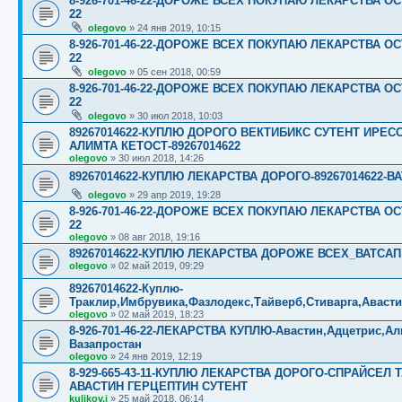
8-926-701-46-22-ДОРОЖЕ ВСЕХ ПОКУПАЮ ЛЕКАРСТВА ОС
22
olegovo
»
24 янв 2019, 10:15
8-926-701-46-22-ДОРОЖЕ ВСЕХ ПОКУПАЮ ЛЕКАРСТВА ОС
22
olegovo
»
05 сен 2018, 00:59
8-926-701-46-22-ДОРОЖЕ ВСЕХ ПОКУПАЮ ЛЕКАРСТВА ОС
22
olegovo
»
30 июл 2018, 10:03
89267014622-КУПЛЮ ДОРОГО ВЕКТИБИКС СУТЕНТ ИРЕ
АЛИМТА КЕТОСТ-89267014622
olegovo
»
30 июл 2018, 14:26
89267014622-КУПЛЮ ЛЕКАРСТВА ДОРОГО-89267014622-ВА
olegovo
»
29 апр 2019, 19:28
8-926-701-46-22-ДОРОЖЕ ВСЕХ ПОКУПАЮ ЛЕКАРСТВА ОС
22
olegovo
»
08 авг 2018, 19:16
89267014622-КУПЛЮ ЛЕКАРСТВА ДОРОЖЕ ВСЕХ_ВАТСАП,В
olegovo
»
02 май 2019, 09:29
89267014622-Куплю-
Траклир,Имбрувика,Фазлодекс,Тайверб,Стиварга,Аваст
olegovo
»
02 май 2019, 18:23
8-926-701-46-22-ЛЕКАРСТВА КУПЛЮ-Авастин,Адцетрис,Ал
Вазапростан
olegovo
»
24 янв 2019, 12:19
8-929-665-43-11-КУПЛЮ ЛЕКАРСТВА ДОРОГО-СПРАЙСЕ
АВАСТИН ГЕРЦЕПТИН СУТЕНТ
kulikov.i
»
25 май 2018, 06:14