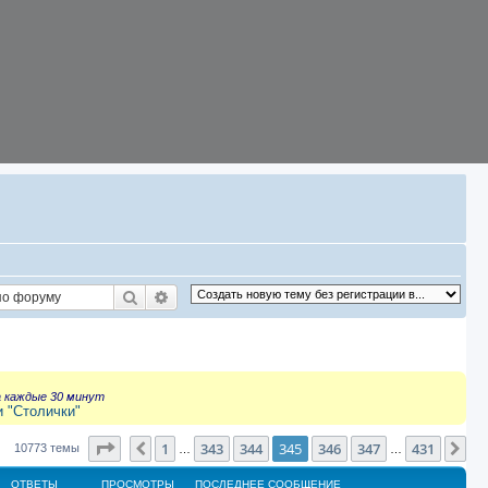
Поиск
Расширенный поиск
а каждые 30 минут
и "Столички"
Страница
345
из
431
1
343
344
345
346
347
431
Пред.
Сл
10773 темы
…
…
ОТВЕТЫ
ПРОСМОТРЫ
ПОСЛЕДНЕЕ СООБЩЕНИЕ