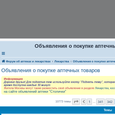
Объявления о покупке аптечны
Форум об аптеках и лекарствах
Лекарства
Объявления о покупке аптеч
Объявления о покупке аптечных товаров
Информация
Дорогие друзья! Для поднятия тем используйте кнопку "Поднять тему", котора
время доступна каждые 30 минут
Жители Москвы могут также разместить своё объявление в разделе
Лекарства, кос
на сайте объявлений аптеки "Столички"
Страница
343
из
431
1
341
342
Пред.
10773 темы
…
Темы