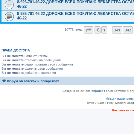
8-926-701-46-22-ДОРОЖЕ ВСЕХ ПОКУПАЮ ЛЕКАРСТВА ОСТА
46-22
8-926-701-46-22-ДОРОЖЕ ВСЕХ ПОКУПАЮ ЛЕКАРСТВА ОСТА
46-22
Страница
343
из
431
1
341
342
Пред.
10773 темы
…
ПРАВА ДОСТУПА
Вы
не можете
начинать темы
Вы
не можете
отвечать на сообщения
Вы
не можете
редактировать свои сообщения
Вы
не можете
удалять свои сообщения
Вы
не можете
добавлять вложения
Форум об аптеках и лекарствах
Создано на основе
phpBB
® Forum Software © ph
Моды и расширени
Time: 0.040s
| Peak Memory Usage
Рeклама на с