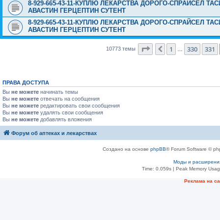
8-929-665-43-11-КУПЛЮ ЛЕКАРСТВА ДОРОГО-СПРАЙСЕЛ Т
АВАСТИН ГЕРЦЕПТИН СУТЕНТ
8-929-665-43-11-КУПЛЮ ЛЕКАРСТВА ДОРОГО-СПРАЙСЕЛ Т
АВАСТИН ГЕРЦЕПТИН СУТЕНТ
Страница
332
из
431
1
330
331
Пред.
10773 темы
…
ПРАВА ДОСТУПА
Вы
не можете
начинать темы
Вы
не можете
отвечать на сообщения
Вы
не можете
редактировать свои сообщения
Вы
не можете
удалять свои сообщения
Вы
не можете
добавлять вложения
Форум об аптеках и лекарствах
Создано на основе
phpBB
® Forum Software © ph
Моды и расширени
Time: 0.059s
| Peak Memory Usage
Рeклама на с