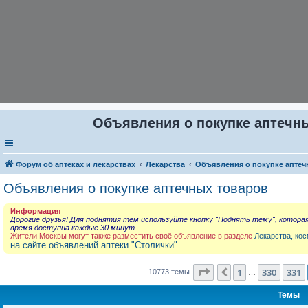
Объявления о покупке аптечны
Форум об аптеках и лекарствах
Лекарства
Объявления о покупке аптеч
Объявления о покупке аптечных товаров
Информация
Дорогие друзья! Для поднятия тем используйте кнопку "Поднять тему", котора
время доступна каждые 30 минут
Жители Москвы могут также разместить своё объявление в разделе
Лекарства, кос
на сайте объявлений аптеки "Столички"
Страница
332
из
431
1
330
331
Пред.
10773 темы
…
Темы