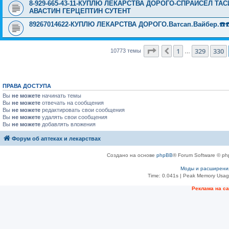
8-929-665-43-11-КУПЛЮ ЛЕКАРСТВА ДОРОГО-СПРАЙСЕЛ Т
АВАСТИН ГЕРЦЕПТИН СУТЕНТ
89267014622-КУПЛЮ ЛЕКАРСТВА ДОРОГО.Ватсап.Вайбер.☎️☎️ ☎️
Страница
331
из
431
1
329
330
Пред.
10773 темы
…
ПРАВА ДОСТУПА
Вы
не можете
начинать темы
Вы
не можете
отвечать на сообщения
Вы
не можете
редактировать свои сообщения
Вы
не можете
удалять свои сообщения
Вы
не можете
добавлять вложения
Форум об аптеках и лекарствах
Создано на основе
phpBB
® Forum Software © ph
Моды и расширени
Time: 0.041s
| Peak Memory Usage
Рeклама на с