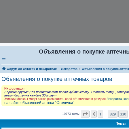
Объявления о покупке аптечны
Форум об аптеках и лекарствах
Лекарства
Объявления о покупке аптеч
Объявления о покупке аптечных товаров
Информация
Дорогие друзья! Для поднятия тем используйте кнопку "Поднять тему", котора
время доступна каждые 30 минут
Жители Москвы могут также разместить своё объявление в разделе
Лекарства, кос
на сайте объявлений аптеки "Столички"
Страница
331
из
431
1
329
330
Пред.
10773 темы
…
Темы